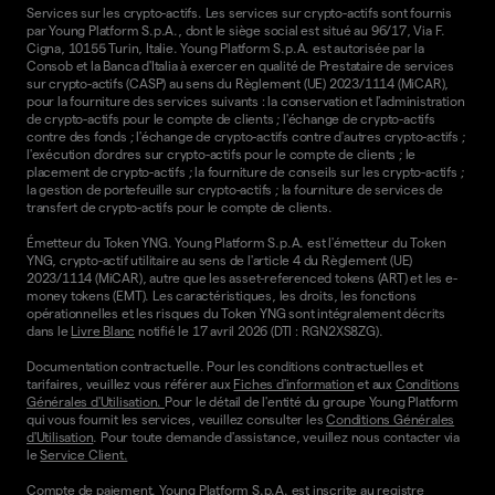
Services sur les crypto-actifs. Les services sur crypto-actifs sont fournis
par Young Platform S.p.A., dont le siège social est situé au 96/17, Via F.
Cigna, 10155 Turin, Italie. Young Platform S.p.A. est autorisée par la
Consob et la Banca d'Italia à exercer en qualité de Prestataire de services
sur crypto-actifs (CASP) au sens du Règlement (UE) 2023/1114 (MiCAR),
pour la fourniture des services suivants : la conservation et l'administration
de crypto-actifs pour le compte de clients ; l'échange de crypto-actifs
contre des fonds ; l'échange de crypto-actifs contre d'autres crypto-actifs ;
l'exécution d'ordres sur crypto-actifs pour le compte de clients ; le
placement de crypto-actifs ; la fourniture de conseils sur les crypto-actifs ;
la gestion de portefeuille sur crypto-actifs ; la fourniture de services de
transfert de crypto-actifs pour le compte de clients.
Émetteur du Token YNG. Young Platform S.p.A. est l'émetteur du Token
YNG, crypto-actif utilitaire au sens de l'article 4 du Règlement (UE)
2023/1114 (MiCAR), autre que les asset-referenced tokens (ART) et les e-
money tokens (EMT). Les caractéristiques, les droits, les fonctions
opérationnelles et les risques du Token YNG sont intégralement décrits
dans le
Livre Blanc
notifié le 17 avril 2026 (DTI : RGN2XS8ZG).
Documentation contractuelle. Pour les conditions contractuelles et
tarifaires, veuillez vous référer aux
Fiches d'information
et aux
Conditions
Générales d'Utilisation.
Pour le détail de l'entité du groupe Young Platform
qui vous fournit les services, veuillez consulter les
Conditions Générales
d'Utilisation
. Pour toute demande d'assistance, veuillez nous contacter via
le
Service Client.
Compte de paiement. Young Platform S.p.A. est inscrite au registre