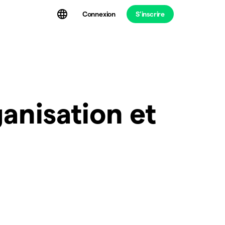
Connexion
S’inscrire
t
anisation et