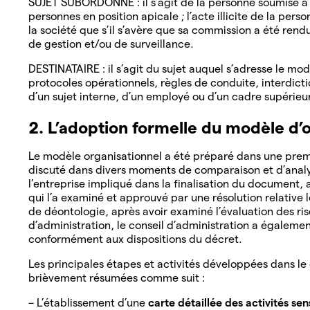
SUJET SUBORDONNÉ : il s’agit de la personne soumise à l
personnes en position apicale ; l’acte illicite de la pe
la société que s’il s’avère que sa commission a été rend
de gestion et/ou de surveillance.
DESTINATAIRE : il s’agit du sujet auquel s’adresse le mod
protocoles opérationnels, règles de conduite, interdictio
d’un sujet interne, d’un employé ou d’un cadre supérieu
2. L’adoption formelle du modèle d’
Le modèle organisationnel a été préparé dans une premiè
discuté dans divers moments de comparaison et d’analy
l’entreprise impliqué dans la finalisation du document, 
qui l’a examiné et approuvé par une résolution relativ
de déontologie, après avoir examiné l’évaluation des ri
d’administration, le conseil d’administration a égaleme
conformément aux dispositions du décret.
Les principales étapes et activités développées dans le
brièvement résumées comme suit :
– L’établissement d’une
carte détaillée des activités sen