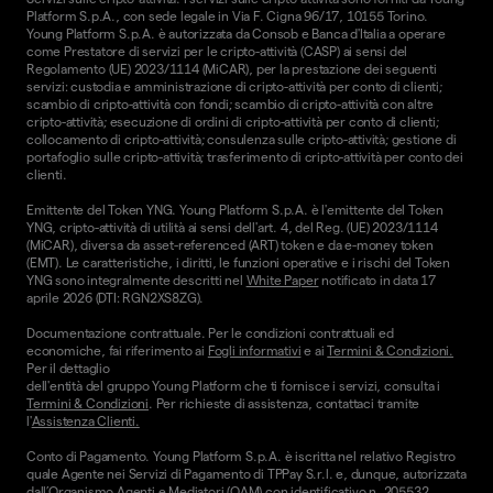
Platform S.p.A., con sede legale in Via F. Cigna 96/17, 10155 Torino.
Young Platform S.p.A. è autorizzata da Consob e Banca d'Italia a operare
come Prestatore di servizi per le cripto-attività (CASP) ai sensi del
Regolamento (UE) 2023/1114 (MiCAR), per la prestazione dei seguenti
servizi: custodia e amministrazione di cripto-attività per conto di clienti;
scambio di cripto-attività con fondi; scambio di cripto-attività con altre
cripto-attività; esecuzione di ordini di cripto-attività per conto di clienti;
collocamento di cripto-attività; consulenza sulle cripto-attività; gestione di
portafoglio sulle cripto-attività; trasferimento di cripto-attività per conto dei
clienti.
Emittente del Token YNG. Young Platform S.p.A. è l'emittente del Token
YNG, cripto-attività di utilità ai sensi dell'art. 4, del Reg. (UE) 2023/1114
(MiCAR), diversa da asset-referenced (ART) token e da e-money token
(EMT). Le caratteristiche, i diritti, le funzioni operative e i rischi del Token
YNG sono integralmente descritti nel
White Paper
notificato in data 17
aprile 2026 (DTI: RGN2XS8ZG).
Documentazione contrattuale. Per le condizioni contrattuali ed
economiche, fai riferimento ai
Fogli informativi
e ai
Termini & Condizioni.
Per il dettaglio
dell'entità del gruppo Young Platform che ti fornisce i servizi, consulta i
Termini & Condizioni
. Per richieste di assistenza, contattaci tramite
l'
Assistenza Clienti.
Conto di Pagamento. Young Platform S.p.A. è iscritta nel relativo Registro
quale Agente nei Servizi di Pagamento di TPPay S.r.l. e, dunque, autorizzata
dall’Organismo Agenti e Mediatori (OAM) con identificativo n. 205532,