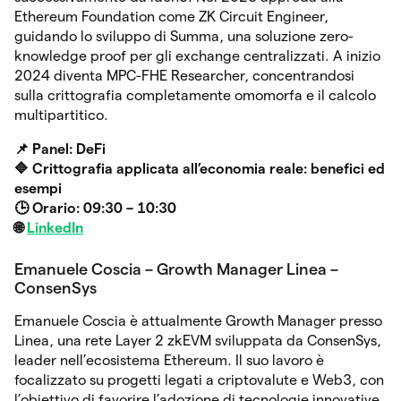
Ethereum Foundation come ZK Circuit Engineer,
guidando lo sviluppo di Summa, una soluzione zero-
knowledge proof per gli exchange centralizzati. A inizio
2024 diventa MPC-FHE Researcher, concentrandosi
sulla crittografia completamente omomorfa e il calcolo
multipartitico.
📌 Panel: DeFi
🔷 Crittografia applicata all’economia reale: benefici ed
esempi
🕒 Orario: 09:30 – 10:30
🌐
LinkedIn
Emanuele Coscia – Growth Manager Linea –
ConsenSys
Emanuele Coscia è attualmente Growth Manager presso
Linea, una rete Layer 2 zkEVM sviluppata da ConsenSys,
leader nell’ecosistema Ethereum. Il suo lavoro è
focalizzato su progetti legati a criptovalute e Web3, con
l’obiettivo di favorire l’adozione di tecnologie innovative.