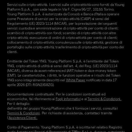
Servizi sulle cripto-attività. I servizi sulle cripto-attività sono forniti da Young
Platform S.p.A., con sede legale in Via F. Cigna 96/17, 10155 Torino.
Young Platform S.p.A. è autorizzata da Consob e Banca d'Italia a operare
come Prestatore di servizi per le cripto-attività (CASP) ai sensi del
Regolamento (UE) 2023/1114 (MiCAR), per la prestazione dei seguenti
servizi: custodia e amministrazione di cripto-attività per conto di clienti;
scambio di cripto-attività con fondi; scambio di cripto-attività con altre
cripto-attività; esecuzione di ordini di cripto-attività per conto di clienti;
collocamento di cripto-attività; consulenza sulle cripto-attività; gestione di
portafoglio sulle cripto-attività; trasferimento di cripto-attività per conto dei
clienti.
Emittente del Token YNG. Young Platform S.p.A. è l'emittente del Token
YNG, cripto-attività di utilità ai sensi dell'art. 4, del Reg. (UE) 2023/1114
(MiCAR), diversa da asset-referenced (ART) token e da e-money token
(EMT). Le caratteristiche, i diritti, le funzioni operative e i rischi del Token
YNG sono integralmente descritti nel
White Paper
notificato in data 17
aprile 2026 (DTI: RGN2XS8ZG).
Documentazione contrattuale. Per le condizioni contrattuali ed
economiche, fai riferimento ai
Fogli informativi
e ai
Termini & Condizioni.
Per il dettaglio
dell'entità del gruppo Young Platform che ti fornisce i servizi, consulta i
Termini & Condizioni
. Per richieste di assistenza, contattaci tramite
l'
Assistenza Clienti.
Conto di Pagamento. Young Platform S.p.A. è iscritta nel relativo Registro
quale Agente nei Servizi di Pagamento di TPPay S.r.l. e, dunque, autorizzata