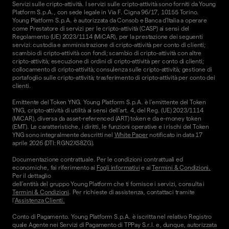
Servizi sulle cripto-attività. I servizi sulle cripto-attività sono forniti da Young
Platform S.p.A., con sede legale in Via F. Cigna 96/17, 10155 Torino.
Young Platform S.p.A. è autorizzata da Consob e Banca d'Italia a operare
come Prestatore di servizi per le cripto-attività (CASP) ai sensi del
Regolamento (UE) 2023/1114 (MiCAR), per la prestazione dei seguenti
servizi: custodia e amministrazione di cripto-attività per conto di clienti;
scambio di cripto-attività con fondi; scambio di cripto-attività con altre
cripto-attività; esecuzione di ordini di cripto-attività per conto di clienti;
collocamento di cripto-attività; consulenza sulle cripto-attività; gestione di
portafoglio sulle cripto-attività; trasferimento di cripto-attività per conto dei
clienti.
Emittente del Token YNG. Young Platform S.p.A. è l'emittente del Token
YNG, cripto-attività di utilità ai sensi dell'art. 4, del Reg. (UE) 2023/1114
(MiCAR), diversa da asset-referenced (ART) token e da e-money token
(EMT). Le caratteristiche, i diritti, le funzioni operative e i rischi del Token
YNG sono integralmente descritti nel
White Paper
notificato in data 17
aprile 2026 (DTI: RGN2XS8ZG).
Documentazione contrattuale. Per le condizioni contrattuali ed
economiche, fai riferimento ai
Fogli informativi
e ai
Termini & Condizioni.
Per il dettaglio
dell'entità del gruppo Young Platform che ti fornisce i servizi, consulta i
Termini & Condizioni
. Per richieste di assistenza, contattaci tramite
l'
Assistenza Clienti.
Conto di Pagamento. Young Platform S.p.A. è iscritta nel relativo Registro
quale Agente nei Servizi di Pagamento di TPPay S.r.l. e, dunque, autorizzata