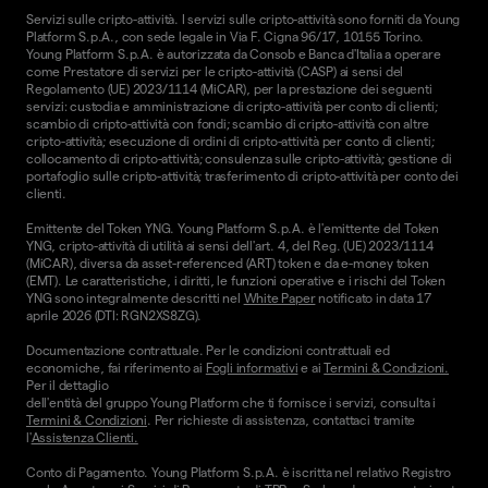
Servizi sulle cripto-attività. I servizi sulle cripto-attività sono forniti da Young
Platform S.p.A., con sede legale in Via F. Cigna 96/17, 10155 Torino.
Young Platform S.p.A. è autorizzata da Consob e Banca d'Italia a operare
come Prestatore di servizi per le cripto-attività (CASP) ai sensi del
Regolamento (UE) 2023/1114 (MiCAR), per la prestazione dei seguenti
servizi: custodia e amministrazione di cripto-attività per conto di clienti;
scambio di cripto-attività con fondi; scambio di cripto-attività con altre
cripto-attività; esecuzione di ordini di cripto-attività per conto di clienti;
collocamento di cripto-attività; consulenza sulle cripto-attività; gestione di
portafoglio sulle cripto-attività; trasferimento di cripto-attività per conto dei
clienti.
Emittente del Token YNG. Young Platform S.p.A. è l'emittente del Token
YNG, cripto-attività di utilità ai sensi dell'art. 4, del Reg. (UE) 2023/1114
(MiCAR), diversa da asset-referenced (ART) token e da e-money token
(EMT). Le caratteristiche, i diritti, le funzioni operative e i rischi del Token
YNG sono integralmente descritti nel
White Paper
notificato in data 17
aprile 2026 (DTI: RGN2XS8ZG).
Documentazione contrattuale. Per le condizioni contrattuali ed
economiche, fai riferimento ai
Fogli informativi
e ai
Termini & Condizioni.
Per il dettaglio
dell'entità del gruppo Young Platform che ti fornisce i servizi, consulta i
Termini & Condizioni
. Per richieste di assistenza, contattaci tramite
l'
Assistenza Clienti.
Conto di Pagamento. Young Platform S.p.A. è iscritta nel relativo Registro