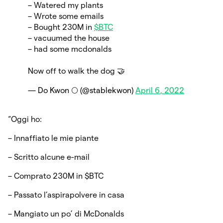
– Watered my plants
– Wrote some emails
– Bought 230M in
$BTC
– vacuumed the house
– had some mcdonalds
Now off to walk the dog 🤝
— Do Kwon 🌕 (@stablekwon)
April 6, 2022
“Oggi ho:
– Innaffiato le mie piante
– Scritto alcune e-mail
– Comprato 230M in $BTC
– Passato l’aspirapolvere in casa
– Mangiato un po’ di McDonalds