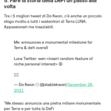
5. Fare la storia della DeFi un passo alla
volta
Tra i 5 migliori tweet di Do Kwon, c’è anche un piccolo
sfogo rivolto a tutti i sostenitori di Terra LUNA.
Appassionati ma insaziabili.
Me: announces a monumental milestone for
Terra & defi overall
Luna Twitter: wen <insert random feature of
niche personal interest> 😡
🤷‍♂️
— Do Kwon 🌕 (@stablekwon)
December 26,
2021
“Me stesso: annuncia una pietra miliare monumentale
per Terra e per tutta la DeFi