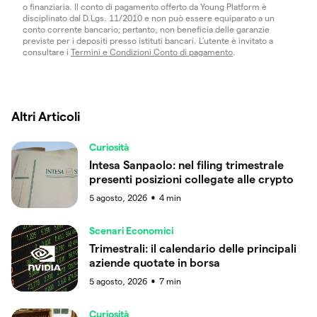
o finanziaria. Il conto di pagamento offerto da Young Platform è
disciplinato dal D.Lgs. 11/2010 e non può essere equiparato a un
conto corrente bancario; pertanto, non beneficia delle garanzie
previste per i depositi presso istituti bancari. L’utente è invitato a
consultare i
Termini e Condizioni Conto di pagamento
.
Altri Articoli
Curiosità
Intesa Sanpaolo: nel filing trimestrale
presenti posizioni collegate alle crypto
5 agosto, 2026
4
min
●
Scenari Economici
Trimestrali: il calendario delle principali
aziende quotate in borsa
5 agosto, 2026
7
min
●
Curiosità