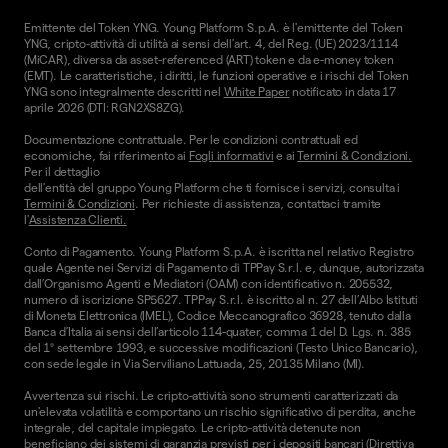
Emittente del Token YNG. Young Platform S.p.A. è l'emittente del Token
YNG, cripto-attività di utilità ai sensi dell'art. 4, del Reg. (UE) 2023/1114
(MiCAR), diversa da asset-referenced (ART) token e da e-money token
(EMT). Le caratteristiche, i diritti, le funzioni operative e i rischi del Token
YNG sono integralmente descritti nel
White Paper
notificato in data 17
aprile 2026 (DTI: RGN2XS8ZG).
Documentazione contrattuale. Per le condizioni contrattuali ed
economiche, fai riferimento ai
Fogli informativi
e ai
Termini & Condizioni.
Per il dettaglio
dell'entità del gruppo Young Platform che ti fornisce i servizi, consulta i
Termini & Condizioni
. Per richieste di assistenza, contattaci tramite
l'
Assistenza Clienti.
Conto di Pagamento. Young Platform S.p.A. è iscritta nel relativo Registro
quale Agente nei Servizi di Pagamento di TPPay S.r.l. e, dunque, autorizzata
dall’Organismo Agenti e Mediatori (OAM) con identificativo n. 205532,
numero di iscrizione SP5627. TPPay S.r.l. è iscritto al n. 27 dell’Albo Istituti
di Moneta Elettronica (IMEL), Codice Meccanografico 36928, tenuto dalla
Banca d’Italia ai sensi dell’articolo 114-quater, comma 1 del D. Lgs. n. 385
del 1° settembre 1993, e successive modificazioni (Testo Unico Bancario),
con sede legale in Via Serviliano Lattuada, 25, 20135 Milano (MI).
Avvertenza sui rischi. Le cripto-attività sono strumenti caratterizzati da
un'elevata volatilità e comportano un rischio significativo di perdita, anche
integrale, del capitale impiegato. Le cripto-attività detenute non
beneficiano dei sistemi di garanzia previsti per i depositi bancari (Direttiva