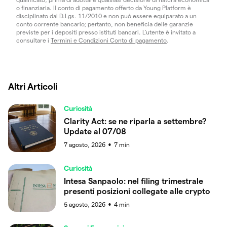
o finanziaria. Il conto di pagamento offerto da Young Platform è
disciplinato dal D.Lgs. 11/2010 e non può essere equiparato a un
conto corrente bancario; pertanto, non beneficia delle garanzie
previste per i depositi presso istituti bancari. L’utente è invitato a
consultare i
Termini e Condizioni Conto di pagamento
.
Altri Articoli
Curiosità
Clarity Act: se ne riparla a settembre?
Update al 07/08
7 agosto, 2026
7
min
●
Curiosità
Intesa Sanpaolo: nel filing trimestrale
presenti posizioni collegate alle crypto
5 agosto, 2026
4
min
●