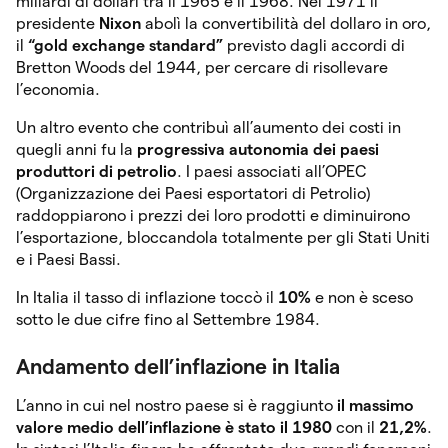
miliardi di dollari tra il 1965 e il 1968. Nel 1971 il
presidente
Nixon
abolì la convertibilità del dollaro in oro,
il
“gold exchange standard”
previsto dagli accordi di
Bretton Woods del 1944, per cercare di risollevare
l’economia.
Un altro evento che contribuì all’aumento dei costi in
quegli anni fu la
progressiva autonomia dei paesi
produttori di petrolio
. I paesi associati all’OPEC
(Organizzazione dei Paesi esportatori di Petrolio)
raddoppiarono i prezzi dei loro prodotti e diminuirono
l’esportazione, bloccandola totalmente per gli Stati Uniti
e i Paesi Bassi.
In Italia il tasso di inflazione toccò il
10%
e non è sceso
sotto le due cifre fino al Settembre 1984.
Andamento dell’inflazione in Italia
L’anno in cui nel nostro paese si è raggiunto
il massimo
valore medio dell’inflazione è stato il 1980
con il
21,2%
.