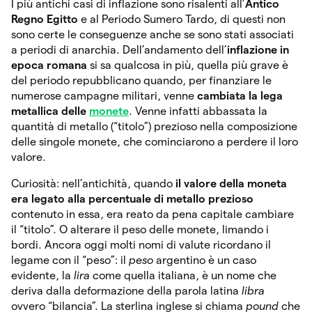
I più antichi casi di inflazione sono risalenti all’
Antico
Regno Egitto
e al Periodo Sumero Tardo, di questi non
sono certe le conseguenze anche se sono stati associati
a periodi di anarchia. Dell’andamento dell’
inflazione in
epoca romana
si sa qualcosa in più, quella più grave è
del periodo repubblicano quando, per finanziare le
numerose campagne militari, venne
cambiata la lega
metallica delle
monete
. Venne infatti abbassata la
quantità di metallo (“titolo”) prezioso nella composizione
delle singole monete, che cominciarono a perdere il loro
valore.
Curiosità: nell’antichità, quando
il valore della moneta
era legato alla percentuale di metallo prezioso
contenuto in essa, era reato da pena capitale cambiare
il “titolo”. O alterare il peso delle monete, limando i
bordi. Ancora oggi molti nomi di valute ricordano il
legame con il “peso”: il
peso
argentino è un caso
evidente, la
lira
come quella italiana, è un nome che
deriva dalla deformazione della parola latina
libra
ovvero “bilancia”. La sterlina inglese si chiama
pound
che