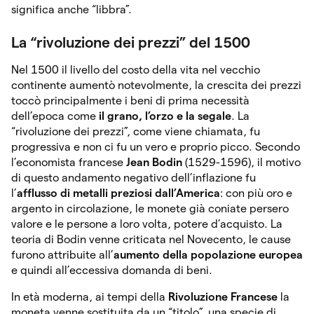
significa anche “libbra”.
La “rivoluzione dei prezzi” del 1500
Nel 1500 il livello del costo della vita nel vecchio
continente aumentò notevolmente, la crescita dei prezzi
toccò principalmente i beni di prima necessità
dell’epoca come
il grano, l’orzo e la segale
. La
“rivoluzione dei prezzi”, come viene chiamata, fu
progressiva e non ci fu un vero e proprio picco. Secondo
l’economista francese
Jean Bodin
(1529-1596), il motivo
di questo andamento negativo dell’inflazione fu
l’
afflusso di metalli preziosi dall’America
: con più oro e
argento in circolazione, le monete già coniate persero
valore e le persone a loro volta, potere d’acquisto. La
teoria di Bodin venne criticata nel Novecento, le cause
furono attribuite all’
aumento della popolazione europea
e quindi all’eccessiva domanda di beni.
In età moderna, ai tempi della
Rivoluzione Francese
la
moneta venne sostituita da un “titolo”, una specie di