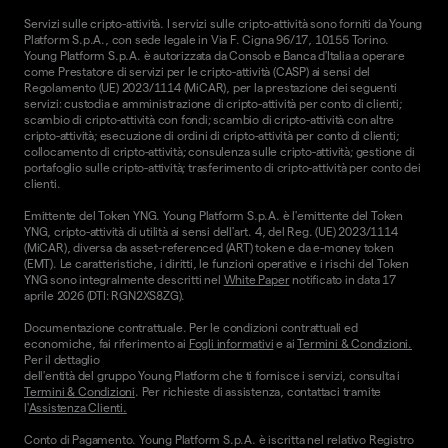
Servizi sulle cripto-attività. I servizi sulle cripto-attività sono forniti da Young
Platform S.p.A., con sede legale in Via F. Cigna 96/17, 10155 Torino.
Young Platform S.p.A. è autorizzata da Consob e Banca d'Italia a operare
come Prestatore di servizi per le cripto-attività (CASP) ai sensi del
Regolamento (UE) 2023/1114 (MiCAR), per la prestazione dei seguenti
servizi: custodia e amministrazione di cripto-attività per conto di clienti;
scambio di cripto-attività con fondi; scambio di cripto-attività con altre
cripto-attività; esecuzione di ordini di cripto-attività per conto di clienti;
collocamento di cripto-attività; consulenza sulle cripto-attività; gestione di
portafoglio sulle cripto-attività; trasferimento di cripto-attività per conto dei
clienti.
Emittente del Token YNG. Young Platform S.p.A. è l'emittente del Token
YNG, cripto-attività di utilità ai sensi dell'art. 4, del Reg. (UE) 2023/1114
(MiCAR), diversa da asset-referenced (ART) token e da e-money token
(EMT). Le caratteristiche, i diritti, le funzioni operative e i rischi del Token
YNG sono integralmente descritti nel
White Paper
notificato in data 17
aprile 2026 (DTI: RGN2XS8ZG).
Documentazione contrattuale. Per le condizioni contrattuali ed
economiche, fai riferimento ai
Fogli informativi
e ai
Termini & Condizioni.
Per il dettaglio
dell'entità del gruppo Young Platform che ti fornisce i servizi, consulta i
Termini & Condizioni
. Per richieste di assistenza, contattaci tramite
l'
Assistenza Clienti.
Conto di Pagamento. Young Platform S.p.A. è iscritta nel relativo Registro