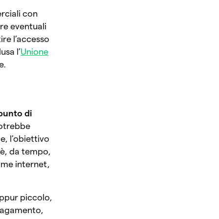
rciali con
re eventuali
ire l’accesso
usa l’
Unione
e.
punto di
potrebbe
e, l’obiettivo
 è, da tempo,
ome internet,
eppur piccolo,
 pagamento,