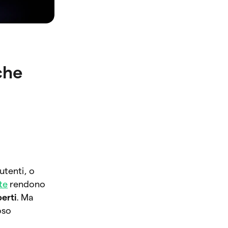
che
utenti, o
te
rendono
erti
. Ma
oso