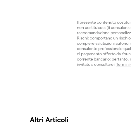
Il presente contenuto costitu
non costituisce: (i) consulenza 
raccomandazione personalizzata.
Rischi
; comportano un rischio 
compiere valutazioni autonom
consulente professionale quali
di pagamento offerto da Young
corrente bancario; pertanto, no
invitato a consultare i
Termini
Altri Articoli