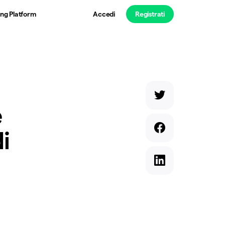
ng Platform
Accedi
Registrati
e
i