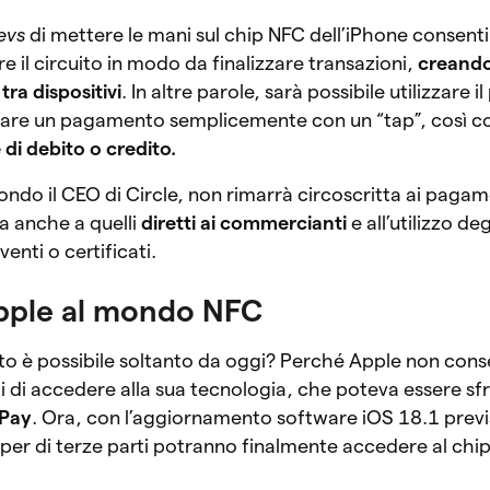
evs
di mettere le mani sul chip NFC dell’iPhone consentir
 il circuito in modo da finalizzare transazioni,
creand
tra dispositivi
. In altre parole, sarà possibile utilizzare i
tuare un pagamento semplicemente con un “tap”, così
 di debito o credito.
ndo il CEO di Circle, non rimarrà circoscritta ai pagame
a anche a quelli
diretti ai commercianti
e all’utilizzo deg
venti o certificati.
Apple al mondo NFC
o è possibile soltanto da oggi? Perché Apple non cons
ti di accedere alla sua tecnologia, che poteva essere sf
 Pay
. Ora, con l’aggiornamento software iOS 18.1 previ
per di terze parti potranno finalmente accedere al chi