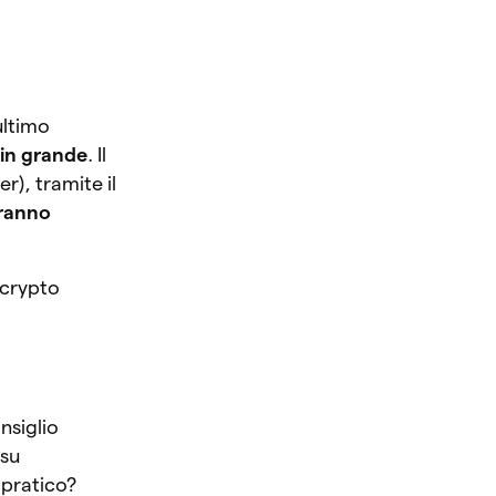
ultimo
 in grande
. Il
r), tramite il
ranno
 crypto
nsiglio
 su
o pratico?