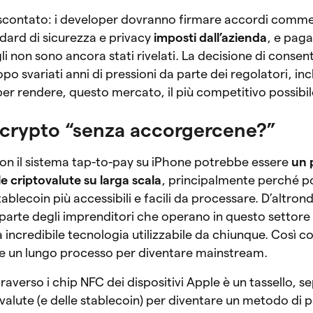
 scontato: i developer dovranno firmare accordi comme
ndard di sicurezza e privacy
imposti dall’azienda
, e paga
li non sono ancora stati rivelati. La decisione di consent
po svariati anni di pressioni da parte dei regolatori, incl
per rendere, questo mercato, il più competitivo possibil
e crypto “senza accorgercene?”
on il sistema tap-to-pay su iPhone potrebbe essere
un 
le criptovalute su larga scala
, principalmente perché 
ablecoin più accessibili e facili da processare. D’altrond
parte degli imprenditori che operano in questo settore
 incredibile tecnologia utilizzabile da chiunque. Così c
e un lungo processo per diventare mainstream.
raverso i chip NFC dei dispositivi Apple è un tassello, s
ovalute (e delle stablecoin) per diventare un metodo di