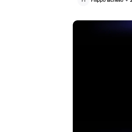
FI
Filippo Iachello