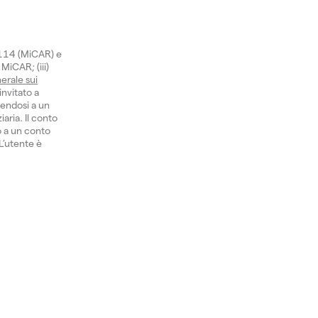
1114 (MiCAR) e
 MiCAR; (iii)
erale sui
invitato a
gendosi a un
aria. Il conto
o a un conto
 L’utente è