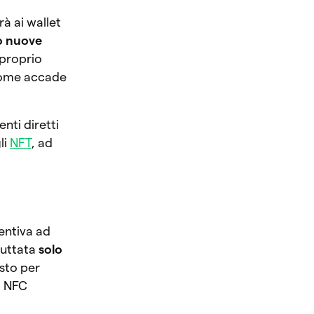
à ai wallet
o nuove
l proprio
 come accade
nti diretti
li
NFT
, ad
entiva ad
ruttata
solo
sto per
p NFC