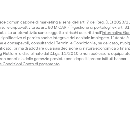
isce comunicazione di marketing ai sensi dell'art. 7 del Reg. (UE) 2023/
sulle cripto-attività ex art. 80 MiCAR; (ii) gestione di portafogli ex art. 81
 Le cripto-attività sono soggette ai rischi descritti nell'
Informativa Gen
significativo di perdita anche integrale del capitale impiegato. L’utente è 
e e consapevoli, consultando i
Termini e Condizioni
e, se del caso, rivol
ficato, prima di adottare qualsiasi decisione di natura economica o finanzi
 Platform è disciplinato dal D.Lgs. 11/2010 e non può essere equiparat
n beneficia delle garanzie previste per i depositi presso istituti bancari.
 e Condizioni Conto di pagamento
.