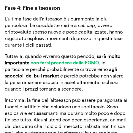
Fase 4: Fine altsesason
L’ultima fase dell’altseason è sicuramente la più
pericolosa. Le cosiddette
mid e small cap
, ovvero
criptovalute spesso nuove e poco capitalizzate, hanno
registrato esplosivi movimenti di prezzo in questa fase
durante i cicli passati.
Tuttavia, quando vivremo questo periodo,
sarà molto
importante
non farsi prendere dalla FOMO
. In
particolare perché probabilmente ci troveremo
agli
sgoccioli del bull market
e perciò potrebbe non valere
la pena rimanere esposti in asset altamente rischiosi
quando i prezzi tornano a scendere.
Insomma, la fine dell’altseason può essere paragonata ai
fuochi d’artificio che chiudono uno spettacolo. Sono
esplosivi e entusiasmanti ma durano molto poco e dopo
finisce tutto. Alcuni utenti con poca esperienza, animati
dal desiderio che il ciclo di mercato rialzista non finisca
mai, che purtroppo può trasformarsi in una radicata