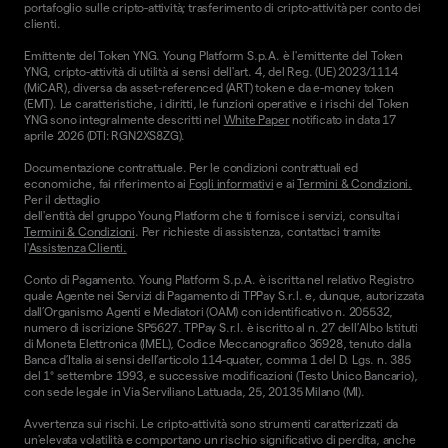
portafoglio sulle cripto-attività; trasferimento di cripto-attività per conto dei
clienti.
Emittente del Token YNG. Young Platform S.p.A. è l'emittente del Token
YNG, cripto-attività di utilità ai sensi dell'art. 4, del Reg. (UE) 2023/1114
(MiCAR), diversa da asset-referenced (ART) token e da e-money token
(EMT). Le caratteristiche, i diritti, le funzioni operative e i rischi del Token
YNG sono integralmente descritti nel
White Paper
notificato in data 17
aprile 2026 (DTI: RGN2XS8ZG).
Documentazione contrattuale. Per le condizioni contrattuali ed
economiche, fai riferimento ai
Fogli informativi
e ai
Termini & Condizioni.
Per il dettaglio
dell'entità del gruppo Young Platform che ti fornisce i servizi, consulta i
Termini & Condizioni
. Per richieste di assistenza, contattaci tramite
l'
Assistenza Clienti.
Conto di Pagamento. Young Platform S.p.A. è iscritta nel relativo Registro
quale Agente nei Servizi di Pagamento di TPPay S.r.l. e, dunque, autorizzata
dall’Organismo Agenti e Mediatori (OAM) con identificativo n. 205532,
numero di iscrizione SP5627. TPPay S.r.l. è iscritto al n. 27 dell’Albo Istituti
di Moneta Elettronica (IMEL), Codice Meccanografico 36928, tenuto dalla
Banca d’Italia ai sensi dell’articolo 114-quater, comma 1 del D. Lgs. n. 385
del 1° settembre 1993, e successive modificazioni (Testo Unico Bancario),
con sede legale in Via Serviliano Lattuada, 25, 20135 Milano (MI).
Avvertenza sui rischi. Le cripto-attività sono strumenti caratterizzati da
un'elevata volatilità e comportano un rischio significativo di perdita, anche