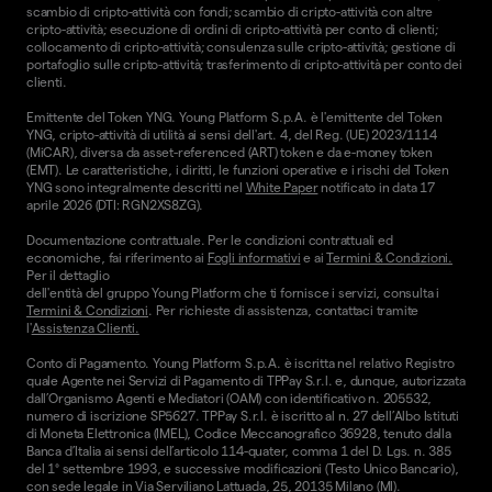
scambio di cripto-attività con fondi; scambio di cripto-attività con altre
cripto-attività; esecuzione di ordini di cripto-attività per conto di clienti;
collocamento di cripto-attività; consulenza sulle cripto-attività; gestione di
portafoglio sulle cripto-attività; trasferimento di cripto-attività per conto dei
clienti.
Emittente del Token YNG. Young Platform S.p.A. è l'emittente del Token
YNG, cripto-attività di utilità ai sensi dell'art. 4, del Reg. (UE) 2023/1114
(MiCAR), diversa da asset-referenced (ART) token e da e-money token
(EMT). Le caratteristiche, i diritti, le funzioni operative e i rischi del Token
YNG sono integralmente descritti nel
White Paper
notificato in data 17
aprile 2026 (DTI: RGN2XS8ZG).
Documentazione contrattuale. Per le condizioni contrattuali ed
economiche, fai riferimento ai
Fogli informativi
e ai
Termini & Condizioni.
Per il dettaglio
dell'entità del gruppo Young Platform che ti fornisce i servizi, consulta i
Termini & Condizioni
. Per richieste di assistenza, contattaci tramite
l'
Assistenza Clienti.
Conto di Pagamento. Young Platform S.p.A. è iscritta nel relativo Registro
quale Agente nei Servizi di Pagamento di TPPay S.r.l. e, dunque, autorizzata
dall’Organismo Agenti e Mediatori (OAM) con identificativo n. 205532,
numero di iscrizione SP5627. TPPay S.r.l. è iscritto al n. 27 dell’Albo Istituti
di Moneta Elettronica (IMEL), Codice Meccanografico 36928, tenuto dalla
Banca d’Italia ai sensi dell’articolo 114-quater, comma 1 del D. Lgs. n. 385
del 1° settembre 1993, e successive modificazioni (Testo Unico Bancario),
con sede legale in Via Serviliano Lattuada, 25, 20135 Milano (MI).