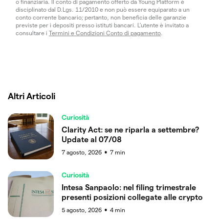
o finanziaria. Il conto di pagamento offerto da Young Platform è
disciplinato dal D.Lgs. 11/2010 e non può essere equiparato a un
conto corrente bancario; pertanto, non beneficia delle garanzie
previste per i depositi presso istituti bancari. L’utente è invitato a
consultare i
Termini e Condizioni Conto di pagamento
.
Altri Articoli
Curiosità
Clarity Act: se ne riparla a settembre?
Update al 07/08
7 agosto, 2026
7
min
●
Curiosità
Intesa Sanpaolo: nel filing trimestrale
presenti posizioni collegate alle crypto
5 agosto, 2026
4
min
●