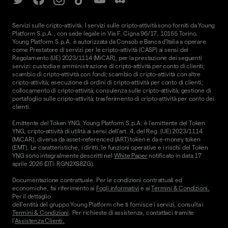
Servizi sulle cripto-attività. I servizi sulle cripto-attività sono forniti da Young
Platform S.p.A., con sede legale in Via F. Cigna 96/17, 10155 Torino.
Young Platform S.p.A. è autorizzata da Consob e Banca d'Italia a operare
come Prestatore di servizi per le cripto-attività (CASP) ai sensi del
Regolamento (UE) 2023/1114 (MiCAR), per la prestazione dei seguenti
servizi: custodia e amministrazione di cripto-attività per conto di clienti;
scambio di cripto-attività con fondi; scambio di cripto-attività con altre
cripto-attività; esecuzione di ordini di cripto-attività per conto di clienti;
collocamento di cripto-attività; consulenza sulle cripto-attività; gestione di
portafoglio sulle cripto-attività; trasferimento di cripto-attività per conto dei
clienti.
Emittente del Token YNG. Young Platform S.p.A. è l'emittente del Token
YNG, cripto-attività di utilità ai sensi dell'art. 4, del Reg. (UE) 2023/1114
(MiCAR), diversa da asset-referenced (ART) token e da e-money token
(EMT). Le caratteristiche, i diritti, le funzioni operative e i rischi del Token
YNG sono integralmente descritti nel
White Paper
notificato in data 17
aprile 2026 (DTI: RGN2XS8ZG).
Documentazione contrattuale. Per le condizioni contrattuali ed
economiche, fai riferimento ai
Fogli informativi
e ai
Termini & Condizioni.
Per il dettaglio
dell'entità del gruppo Young Platform che ti fornisce i servizi, consulta i
Termini & Condizioni
. Per richieste di assistenza, contattaci tramite
l'
Assistenza Clienti.