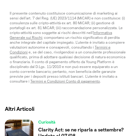
Il presente contenuto costituisce comunicazione di marketing ai
sensi dell'art. 7 del Reg. (UE) 2023/1114 (MiCAR) e non costituisce: (i)
consulenza sulle cripto-attività ex art. 80 MiCAR; (ii) gestione di
portafogli ex art. 81 MiCAR; (iii) raccomandazione personalizzata. Le
cripto-attività sono soggette ai rischi descritti nell'
Informativa
Generale sui Rischi
; comportano un rischio significativo di perdita
anche integrale del capitale impiegato. L’utente è invitato a compiere
valutazioni autonome e consapevoli, consultando i
Termini e
Condizioni
e, se del caso, rivolgendosi a un consulente professionale
qualificato, prima di adottare qualsiasi decisione di natura economica
o finanziaria. Il conto di pagamento offerto da Young Platform è
disciplinato dal D.Lgs. 11/2010 e non può essere equiparato a un
conto corrente bancario; pertanto, non beneficia delle garanzie
previste per i depositi presso istituti bancari. L’utente è invitato a
consultare i
Termini e Condizioni Conto di pagamento
.
Altri Articoli
Curiosità
Clarity Act: se ne riparla a settembre?
Update al 07/08