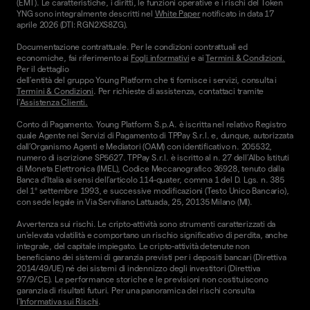
(EMT). Le caratteristiche, i diritti, le funzioni operative e i rischi del Token
YNG sono integralmente descritti nel
White Paper
notificato in data 17
aprile 2026 (DTI: RGN2XS8ZG).
Documentazione contrattuale. Per le condizioni contrattuali ed
economiche, fai riferimento ai
Fogli informativi
e ai
Termini & Condizioni.
Per il dettaglio
dell'entità del gruppo Young Platform che ti fornisce i servizi, consulta i
Termini & Condizioni
. Per richieste di assistenza, contattaci tramite
l'
Assistenza Clienti.
Conto di Pagamento. Young Platform S.p.A. è iscritta nel relativo Registro
quale Agente nei Servizi di Pagamento di TPPay S.r.l. e, dunque, autorizzata
dall’Organismo Agenti e Mediatori (OAM) con identificativo n. 205532,
numero di iscrizione SP5627. TPPay S.r.l. è iscritto al n. 27 dell’Albo Istituti
di Moneta Elettronica (IMEL), Codice Meccanografico 36928, tenuto dalla
Banca d’Italia ai sensi dell’articolo 114-quater, comma 1 del D. Lgs. n. 385
del 1° settembre 1993, e successive modificazioni (Testo Unico Bancario),
con sede legale in Via Serviliano Lattuada, 25, 20135 Milano (MI).
Avvertenza sui rischi. Le cripto-attività sono strumenti caratterizzati da
un'elevata volatilità e comportano un rischio significativo di perdita, anche
integrale, del capitale impiegato. Le cripto-attività detenute non
beneficiano dei sistemi di garanzia previsti per i depositi bancari (Direttiva
2014/49/UE) né dei sistemi di indennizzo degli investitori (Direttiva
97/9/CE). Le performance storiche e le previsioni non costituiscono
garanzia di risultati futuri. Per una panoramica dei rischi consulta
l'
Informativa sui Rischi
.