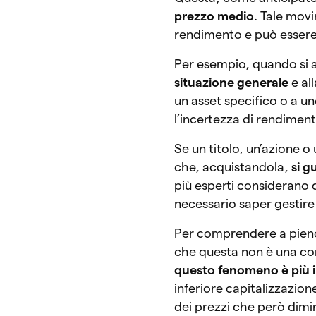
prezzo medio
. Tale mov
rendimento e può essere u
Per esempio, quando si aff
situazione generale
e al
un asset specifico o a u
l’incertezza di rendiment
Se un titolo, un’azione 
che, acquistandola,
si g
più esperti considerano 
necessario saper gestire 
Per comprendere a pieno 
che questa non è una con
questo fenomeno è più 
inferiore capitalizzazion
dei prezzi che però di