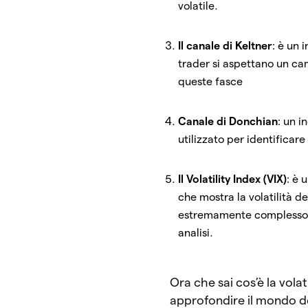
volatile.
Il canale di Keltner
: è un 
trader si aspettano un ca
queste fasce
Canale di Donchian
: un i
utilizzato per identificar
Il Volatility Index (VIX)
: è 
che mostra la volatilità de
estremamente complesso e 
analisi.
Ora che sai cos’è la volat
approfondire il mondo de