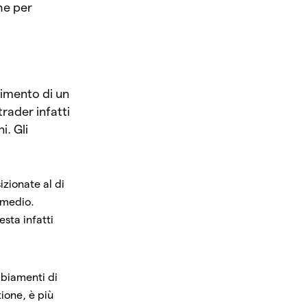
he per
ndimento di un
rader infatti
i. Gli
izionate al di
o medio.
sta infatti
mbiamenti di
tione, è più