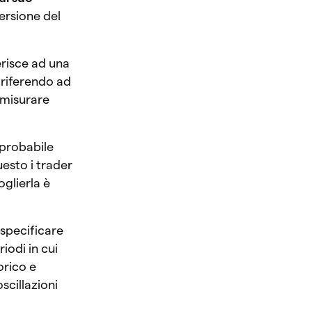
ersione del
erisce ad una
a riferendo ad
r misurare
 probabile
uesto i trader
glierla è
specificare
iodi in cui
orico e
scillazioni
.