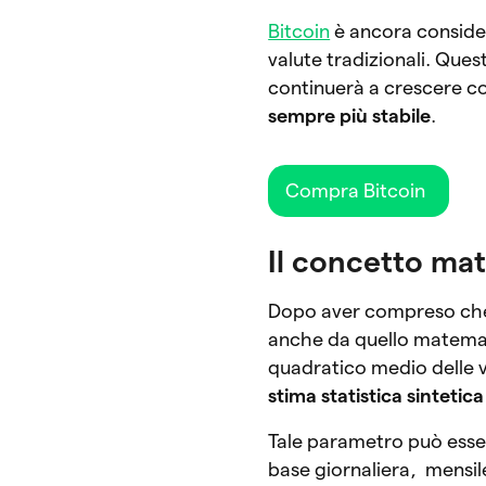
Bitcoin
è ancora consider
valute tradizionali. Que
continuerà a crescere c
sempre più stabile
.
Compra Bitcoin
Il concetto mat
Dopo aver compreso che co
anche da quello matemat
quadratico medio delle va
stima statistica sintetic
Tale parametro può esse
base giornaliera, mensil