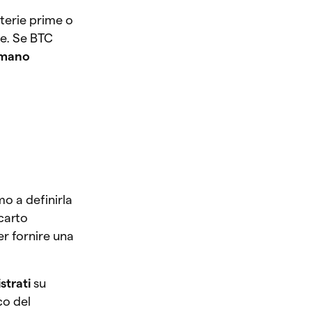
terie prime o
re. Se BTC
 mano
mo a definirla
carto
er fornire una
istrati
su
co del