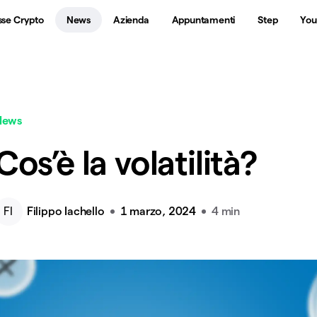
sse Crypto
News
Azienda
Appuntamenti
Step
You
News
Cos’è la volatilità?
FI
Filippo Iachello
1 marzo, 2024
4 min