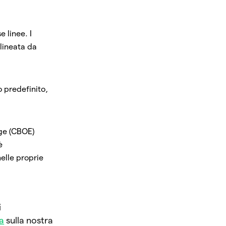
e linee. I
elineata da
o predefinito,
nge (CBOE)
è
elle proprie
i
na
sulla nostra