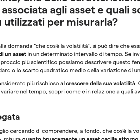
associata agli asset e quali s
ù utilizzati per misurarla?
lla domanda “che cos’è la volatilità”, si può dire che es
di un asset
in un determinato intervallo di tempo. Se in
approccio più scientifico possiamo descrivere questo f
ard o lo scarto quadratico medio della variazione di u
onsiderato più rischioso
al crescere della sua volatilità
.
 variare nel tempo, scopri come e in relazione a quali a
iegata
lio cercando di comprendere, a fondo, che cos’è la vola
o, misura
quanto bruscamente un asset oscilla attorno 