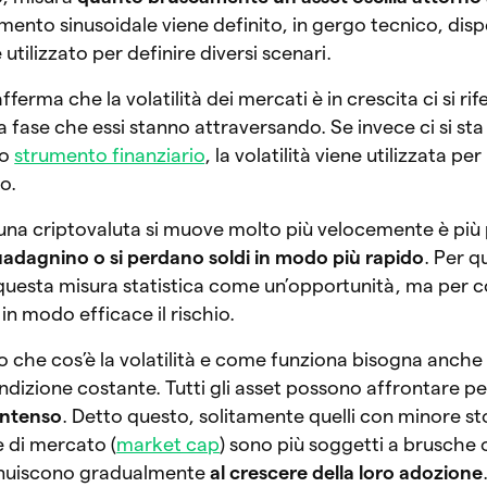
imento sinusoidale viene definito, in gergo tecnico, disp
tilizzato per definire diversi scenari.
erma che la volatilità dei mercati è in crescita ci si rif
la fase che essi stanno attraversando. Se invece ci si st
no
strumento finanziario
, la volatilità viene utilizzata pe
o.
o una criptovaluta si muove molto più velocemente è più
uadagnino o si perdano soldi in modo più rapido
. Per q
questa misura statistica come un’opportunità, ma per co
in modo efficace il rischio.
che cos’è la volatilità e come funziona bisogna anche 
dizione costante. Tutti gli asset possono affrontare per
intenso
. Detto questo, solitamente quelli con minore st
e di mercato (
market cap
) sono più soggetti a brusche o
minuiscono gradualmente
al crescere della loro adozione