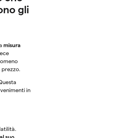
ono gli
sa
misura
vece
enomeno
n prezzo.
 Questa
vvenimenti in
tilità.
al suo