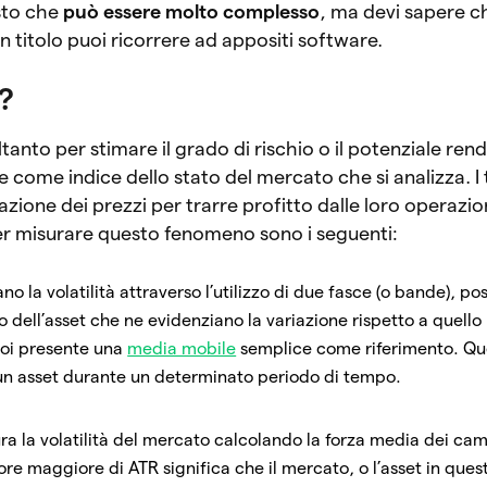
isto che
può essere molto complesso
, ma devi sapere c
 un titolo puoi ricorrere ad appositi software.
?
oltanto per stimare il grado di rischio o il potenziale re
come indice dello stato del mercato che si analizza. I t
azione dei prezzi per trarre profitto dalle loro operazion
 per misurare questo fenomeno sono i seguenti:
ano la volatilità attraverso l’utilizzo di due fasce (o bande), pos
zzo dell’asset che ne evidenziano la variazione rispetto a quell
poi presente una
media mobile
semplice come riferimento. Que
 un asset durante un determinato periodo di tempo.
ura la volatilità del mercato calcolando la forza media dei ca
ore maggiore di ATR significa che il mercato, o l’asset in ques