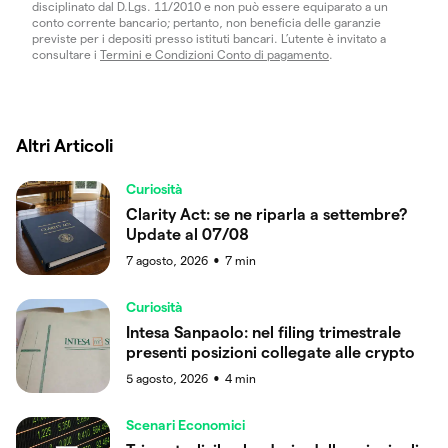
disciplinato dal D.Lgs. 11/2010 e non può essere equiparato a un
conto corrente bancario; pertanto, non beneficia delle garanzie
previste per i depositi presso istituti bancari. L’utente è invitato a
consultare i
Termini e Condizioni Conto di pagamento
.
Altri Articoli
Curiosità
Clarity Act: se ne riparla a settembre?
Update al 07/08
7 agosto, 2026
7
min
●
Curiosità
Intesa Sanpaolo: nel filing trimestrale
presenti posizioni collegate alle crypto
5 agosto, 2026
4
min
●
Scenari Economici