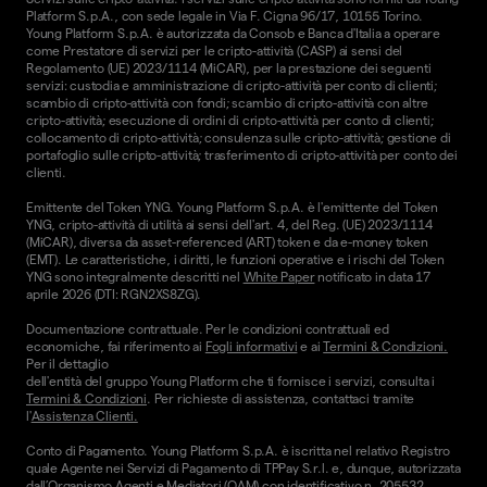
Platform S.p.A., con sede legale in Via F. Cigna 96/17, 10155 Torino.
Young Platform S.p.A. è autorizzata da Consob e Banca d'Italia a operare
come Prestatore di servizi per le cripto-attività (CASP) ai sensi del
Regolamento (UE) 2023/1114 (MiCAR), per la prestazione dei seguenti
servizi: custodia e amministrazione di cripto-attività per conto di clienti;
scambio di cripto-attività con fondi; scambio di cripto-attività con altre
cripto-attività; esecuzione di ordini di cripto-attività per conto di clienti;
collocamento di cripto-attività; consulenza sulle cripto-attività; gestione di
portafoglio sulle cripto-attività; trasferimento di cripto-attività per conto dei
clienti.
Emittente del Token YNG. Young Platform S.p.A. è l'emittente del Token
YNG, cripto-attività di utilità ai sensi dell'art. 4, del Reg. (UE) 2023/1114
(MiCAR), diversa da asset-referenced (ART) token e da e-money token
(EMT). Le caratteristiche, i diritti, le funzioni operative e i rischi del Token
YNG sono integralmente descritti nel
White Paper
notificato in data 17
aprile 2026 (DTI: RGN2XS8ZG).
Documentazione contrattuale. Per le condizioni contrattuali ed
economiche, fai riferimento ai
Fogli informativi
e ai
Termini & Condizioni.
Per il dettaglio
dell'entità del gruppo Young Platform che ti fornisce i servizi, consulta i
Termini & Condizioni
. Per richieste di assistenza, contattaci tramite
l'
Assistenza Clienti.
Conto di Pagamento. Young Platform S.p.A. è iscritta nel relativo Registro
quale Agente nei Servizi di Pagamento di TPPay S.r.l. e, dunque, autorizzata
dall’Organismo Agenti e Mediatori (OAM) con identificativo n. 205532,