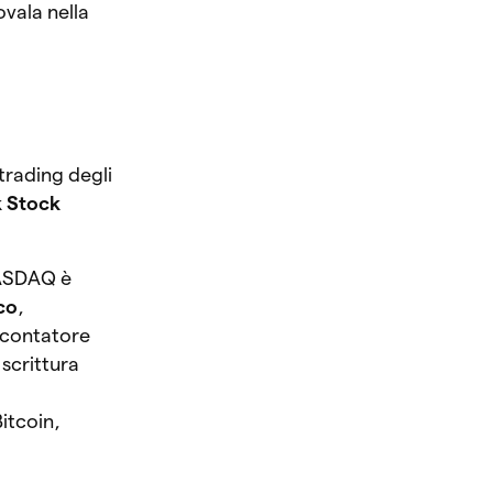
ovala nella
trading degli
 Stock
NASDAQ è
co
,
l contatore
 scrittura
itcoin,