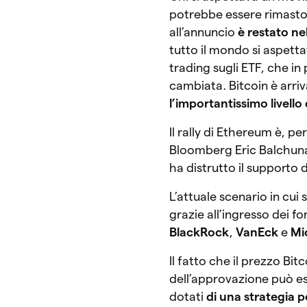
potrebbe essere rimasto 
all’annuncio
è restato ne
tutto il mondo si aspetta
trading sugli ETF, che in
cambiata. Bitcoin è arri
l’importantissimo livell
Il rally di Ethereum è, pe
Bloomberg Eric Balchunas
ha distrutto il supporto 
L’attuale scenario in cui 
grazie all’ingresso dei f
BlackRock
,
VanEck
e
Mi
Il fatto che il prezzo Bi
dell’approvazione può ess
dotati
di una strategia p