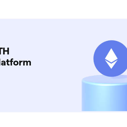
TH
latform