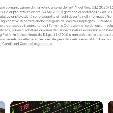
isce comunicazione di marketing ai sensi dell'art. 7 del Reg. (UE) 2023/
sulle cripto-attività ex art. 80 MiCAR; (ii) gestione di portafogli ex art. 81
 Le cripto-attività sono soggette ai rischi descritti nell'
Informativa Gen
significativo di perdita anche integrale del capitale impiegato. L’utente è 
e e consapevoli, consultando i
Termini e Condizioni
e, se del caso, rivol
ficato, prima di adottare qualsiasi decisione di natura economica o finanzi
 Platform è disciplinato dal D.Lgs. 11/2010 e non può essere equiparat
n beneficia delle garanzie previste per i depositi presso istituti bancari.
 e Condizioni Conto di pagamento
.