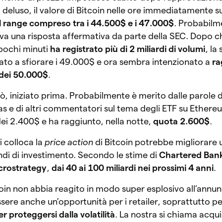
deluso, il valore di Bitcoin nelle ore immediatamente s
l range compreso tra i 44.500$ e i 47.000$
. Probabil
va una risposta affermativa da parte della SEC. Dopo che
 pochi minuti
ha registrato più di 2 miliardi di volumi
, la
vato a sfiorare i 49.000$ e ora sembra intenzionato a
ra
o dei 50.000$
.
rò, iniziato prima. Probabilmente è merito dalle parole de
 e di altri commentatori sul tema degli ETF su Ethere
dei 2.400$ e ha raggiunto, nella notte,
quota 2.600$
.
si colloca la
price action
di Bitcoin potrebbe migliorare 
ondi di investimento. Secondo le stime di
Chartered Ban
crostrategy
,
dai 40 ai 100 miliardi nei prossimi 4 anni
.
tcoin non abbia reagito in modo super esplosivo all’annu
ere anche un’opportunità per i retailer, soprattutto per
er proteggersi dalla volatilità
. La nostra si chiama acqu