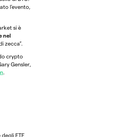
ato l’evento,
rket si è
 nel
di zecca”.
do crypto
Gary Gensler,
in
.
 degli ETF