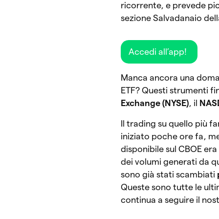
ricorrente, e prevede pi
sezione Salvadanaio dell
Accedi all’app!
Manca ancora una domanda
ETF? Questi strumenti fin
Exchange (NYSE)
, il
NAS
Il trading su quello più 
iniziato poche ore fa, m
disponibile sul CBOE era 
dei volumi generati da qu
sono già stati scambiati
p
Queste sono tutte le ult
continua a seguire il no