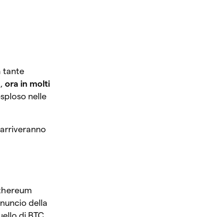
a tante
a,
ora in molti
esploso nelle
 arriveranno
 Ethereum
nnuncio della
uello di BTC.