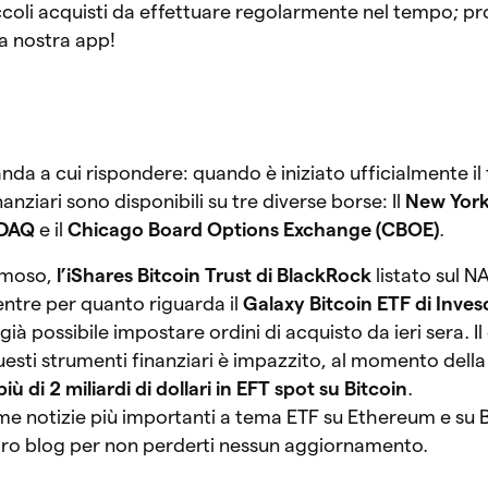
ccoli acquisti da effettuare regolarmente nel tempo; pr
a nostra app!
 a cui rispondere: quando è iniziato ufficialmente il 
anziari sono disponibili su tre diverse borse: Il
New York
DAQ
e il
Chicago Board Options Exchange (CBOE)
.
famoso,
l’iShares Bitcoin Trust di BlackRock
listato sul 
entre per quanto riguarda il
Galaxy Bitcoin ETF di Inves
già possibile impostare ordini di acquisto da ieri sera. I
esti strumenti finanziari è impazzito, al momento della
iù di 2 miliardi di dollari in EFT spot su Bitcoin
.
ime notizie più importanti a tema ETF su Ethereum e su B
stro blog per non perderti nessun aggiornamento.