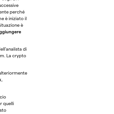
uccessive
mente perché
 è iniziato il
 situazione è
ggiungere
ll’analista di
um. La crypto
ulteriormente
k
,
ncio
 quelli
isto