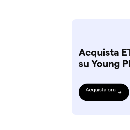
Acquista E
su Young P
Acquista ora