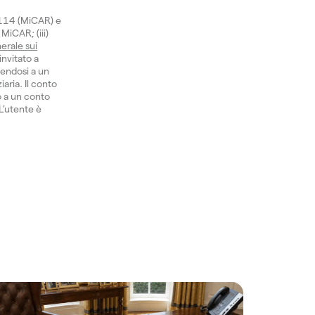
1114 (MiCAR) e
 MiCAR; (iii)
erale sui
invitato a
gendosi a un
aria. Il conto
o a un conto
 L’utente è