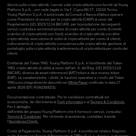
Servizi sulle cripto-attività. I servizi sulle cripto-attività sono forniti da Young
Platform S.p.A., con sede legale in Via F. Cigna 96/17, 10155 Torino.
Young Platform S.p.A. è autorizzata da Consob e Banca d'Italia a operare
come Prestatore di servizi per le cripto-attività (CASP) ai sensi del
Regolamento (UE) 2023/1114 (MiCAR), per la prestazione dei seguenti
servizi: custodia e amministrazione di cripto-attività per conto di clienti;
scambio di cripto-attività con fondi; scambio di cripto-attività con altre
cripto-attività; esecuzione di ordini di cripto-attività per conto di clienti;
collocamento di cripto-attività; consulenza sulle cripto-attività; gestione di
portafoglio sulle cripto-attività; trasferimento di cripto-attività per conto dei
clienti.
Emittente del Token YNG. Young Platform S.p.A. è l'emittente del Token
YNG, cripto-attività di utilità ai sensi dell'art. 4, del Reg. (UE) 2023/1114
(MiCAR), diversa da asset-referenced (ART) token e da e-money token
(EMT). Le caratteristiche, i diritti, le funzioni operative e i rischi del Token
YNG sono integralmente descritti nel
White Paper
notificato in data 17
aprile 2026 (DTI: RGN2XS8ZG).
Documentazione contrattuale. Per le condizioni contrattuali ed
economiche, fai riferimento ai
Fogli informativi
e ai
Termini & Condizioni.
Per il dettaglio
dell'entità del gruppo Young Platform che ti fornisce i servizi, consulta i
Termini & Condizioni
. Per richieste di assistenza, contattaci tramite
l'
Assistenza Clienti.
Conto di Pagamento. Young Platform S.p.A. è iscritta nel relativo Registro
quale Agente nei Servizi di Pagamento di TPPay S.r.l. e, dunque, autorizzata