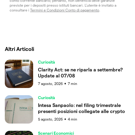
conto corrente bancario; pertanto, non beneficia delle garanzie
previste per i depositi presso istituti bancari. L’utente è invitato a
consultare i
Termini e Condizioni Conto di pagamento
.
Altri Articoli
Curiosità
Clarity Act: se ne riparla a settembre?
Update al 07/08
7 agosto, 2026
7
min
●
Curiosità
Intesa Sanpaolo: nel filing trimestrale
presenti posizioni collegate alle crypto
5 agosto, 2026
4
min
●
Scenari Economici