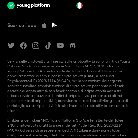
it
Scarica l'app
Servizi sulle cripto-attività. I servizi sulle cripto-attività sono forniti da Young
Platform S.p.A., con sede legale in Via F. Cigna 96/17, 10155 Torino.
Young Platform S.p.A. è autorizzata da Consob e Banca d'Italia a operare
come Prestatore di servizi per le cripto-attività (CASP) ai sensi del
Regolamento (UE) 2023/1114 (MiCAR), per la prestazione dei seguenti
servizi: custodia e amministrazione di cripto-attività per conto di clienti;
scambio di cripto-attività con fondi; scambio di cripto-attività con altre
cripto-attività; esecuzione di ordini di cripto-attività per conto di clienti;
collocamento di cripto-attività; consulenza sulle cripto-attività; gestione di
portafoglio sulle cripto-attività; trasferimento di cripto-attività per conto dei
clienti.
Emittente del Token YNG. Young Platform S.p.A. è l'emittente del Token
YNG, cripto-attività di utilità ai sensi dell'art. 4, del Reg. (UE) 2023/1114
(MiCAR), diversa da asset-referenced (ART) token e da e-money token
(EMT). Le caratteristiche, i diritti, le funzioni operative e i rischi del Token