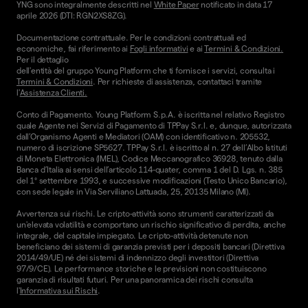
YNG sono integralmente descritti nel
White Paper
notificato in data 17
aprile 2026 (DTI: RGN2XS8ZG).
Documentazione contrattuale. Per le condizioni contrattuali ed
economiche, fai riferimento ai
Fogli informativi
e ai
Termini & Condizioni.
Per il dettaglio
dell'entità del gruppo Young Platform che ti fornisce i servizi, consulta i
Termini & Condizioni
. Per richieste di assistenza, contattaci tramite
l'
Assistenza Clienti.
Conto di Pagamento. Young Platform S.p.A. è iscritta nel relativo Registro
quale Agente nei Servizi di Pagamento di TPPay S.r.l. e, dunque, autorizzata
dall’Organismo Agenti e Mediatori (OAM) con identificativo n. 205532,
numero di iscrizione SP5627. TPPay S.r.l. è iscritto al n. 27 dell’Albo Istituti
di Moneta Elettronica (IMEL), Codice Meccanografico 36928, tenuto dalla
Banca d’Italia ai sensi dell’articolo 114-quater, comma 1 del D. Lgs. n. 385
del 1° settembre 1993, e successive modificazioni (Testo Unico Bancario),
con sede legale in Via Serviliano Lattuada, 25, 20135 Milano (MI).
Avvertenza sui rischi. Le cripto-attività sono strumenti caratterizzati da
un'elevata volatilità e comportano un rischio significativo di perdita, anche
integrale, del capitale impiegato. Le cripto-attività detenute non
beneficiano dei sistemi di garanzia previsti per i depositi bancari (Direttiva
2014/49/UE) né dei sistemi di indennizzo degli investitori (Direttiva
97/9/CE). Le performance storiche e le previsioni non costituiscono
garanzia di risultati futuri. Per una panoramica dei rischi consulta
l'
Informativa sui Rischi
.