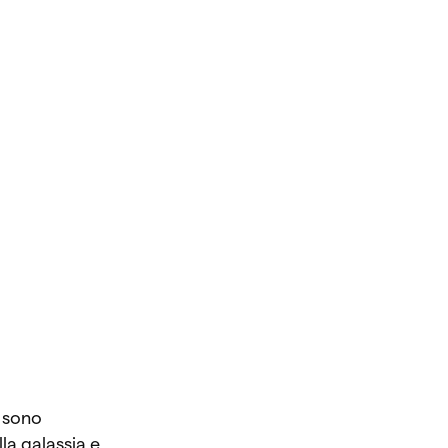
i sono
lla galassia e