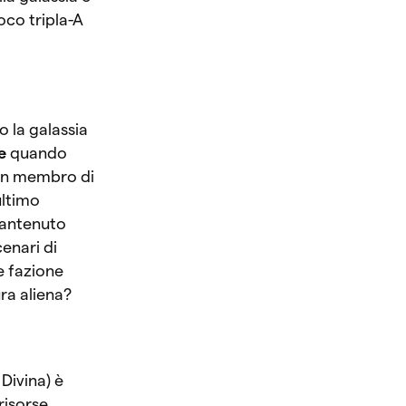
oco tripla-A
 la galassia
e
quando
 un membro di
ultimo
mantenuto
enari di
le fazione
ra aliena?
Divina) è
risorse