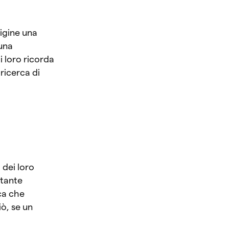
rigine una
 una
i loro ricorda
ricerca di
a dei loro
stante
ca che
iò, se un