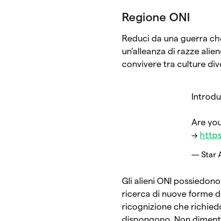
Regione ONI
Reduci da una guerra che
un’alleanza di razze ali
convivere tra culture di
Introdu
Are you
→
http
— Star A
Gli alieni ONI possiedono
ricerca di nuove forme di
ricognizione che richiedo
dispongono. Non dimentic