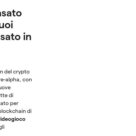
asato
uoi
sato in
n del crypto
re-alpha, con
nuove
tte di
iato per
 blockchain di
 videogioco
li