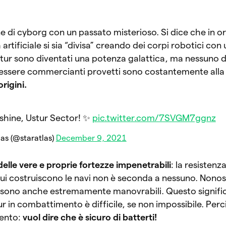
e di cyborg con un passato misterioso. Si dice che in o
artificiale si sia “divisa” creando dei corpi robotici con
stur sono diventati una potenza galattica, ma nessuno d
 essere commercianti provetti sono costantemente alla 
origini.
 shine, Ustur Sector! ✨
pic.twitter.com/7SVGM7ggnz
las (@staratlas)
December 9, 2021
delle vere e proprie fortezze impenetrabili
: la resistenz
 cui costruiscono le navi non è seconda a nessuno. Nono
vi sono anche estremamente manovrabili. Questo signifi
 in combattimento è difficile, se non impossibile. Perc
tento:
vuol dire che è sicuro di batterti!