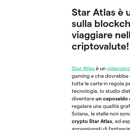
Star Atlas è
sulla blockc
viaggiare ne
criptovalute!
Star Atlas
è un
videogioc
gaming e che dovrebbe es
tutte le carte in regola 
tecnologie, lo studio di
diventare
un caposaldo 
regalare una qualità graf
Solana, le stelle non son
crypto Star Atlas
, ed es
appassionati di fantasci