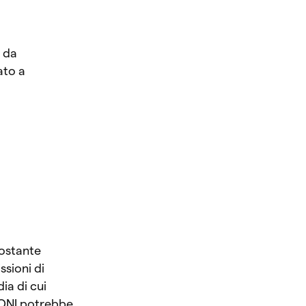
a da
ato a
costante
ssioni di
ia di cui
a ONI potrebbe