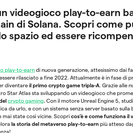
 un videogioco play-to-earn b
hain di Solana. Scopri come p
llo spazio ed essere ricompen
o play-to-earn
di nuova generazione, attesissimo dai fa
sere rilasciato a fine 2022. Attualmente è in fase di p
per diventare
il primo crypto game tripla-A
. Grazie alle 
etro Star Atlas sta sviluppando un videogioco che prome
del
crypto gaming
.
Con il motore Unreal Engine 5, stud
ica da urlo, e con un sistema senza server basato sulla
o mai state così vicine. Scopri
cos’è e come funziona il
plora
la storia del metaverso play-to-earn
più atteso dag
enza!