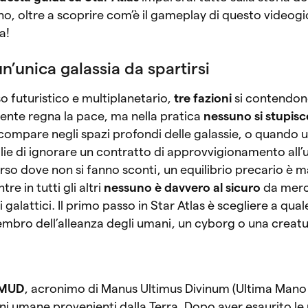
ano, oltre a scoprire com’è il gameplay di questo videogi
a!
 un’unica galassia da spartirsi
so futuristico e multiplanetario,
tre fazioni
si contendono
lmente regna la pace, ma nella pratica
nessuno si stupisc
scompare negli spazi profondi delle galassie, o quando
ie di ignorare un contratto di approvvigionamento all’
rso dove non si fanno sconti, un equilibrio precario è 
tre in tutti gli altri
nessuno è davvero al sicuro
da merc
i galattici. Il primo passo in Star Atlas è scegliere a qua
mbro dell’alleanza degli umani, un cyborg o una creatu
o MUD
, acronimo di Manus Ultimus Divinum (Ultima Mano 
oni umane provenienti dalla Terra. Dopo aver esaurito le 