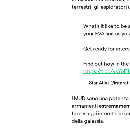
terrestri, gli esplorato
What's it like to b
your EVA suit as yo
Get ready for inter
Find out how in the 
https://t.co/vsYpE
— Star Atlas (@starat
I MUD sono una potenza in
armamenti
estremamente
fare viaggi interstellari
della galassia.