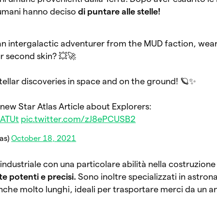
ri umani hanno deciso
di puntare alle stelle!
e an intergalactic adventurer from the MUD faction, wea
ur second skin? 💥🚀
stellar discoveries in space and on the ground! 🪐✨
new Star Atlas Article about Explorers:
1ATUt
pic.twitter.com/zJ8ePCUSB2
las)
October 18, 2021
dustriale con una particolare abilità nella costruzione
 potenti e precisi.
Sono inoltre specializzati in astrona
 anche molto lunghi, ideali per trasportare merci da un an