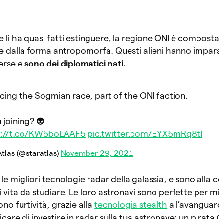
 li ha quasi fatti estinguere, la regione ONI è compost
ene dalla forma antropomorfa. Questi alieni hanno impar
verse e
sono dei diplomatici nati.
cing the Sogmian race, part of the ONI faction.
 joining? 👽
s://t.co/KW5boLAAF5
pic.twitter.com/EYX5mRq8tI
tlas (@staratlas)
November 29, 2021
 le migliori tecnologie radar della galassia, e sono alla 
 vita da studiare. Le loro astronavi sono perfette per mi
no furtività, grazie alla
tecnologia stealth
all’avanguard
are di investire in radar sulla tua astronave: un pirat