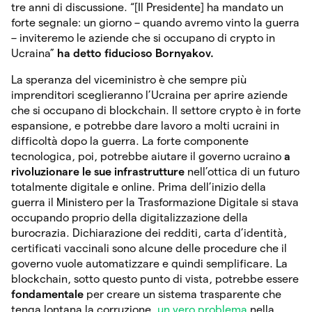
tre anni di discussione. “[Il Presidente] ha mandato un
forte segnale: un giorno – quando avremo vinto la guerra
– inviteremo le aziende che si occupano di crypto in
Ucraina”
ha detto fiducioso Bornyakov.
La speranza del viceministro è che sempre più
imprenditori sceglieranno l’Ucraina per aprire aziende
che si occupano di blockchain. Il settore crypto è in forte
espansione, e potrebbe dare lavoro a molti ucraini in
difficoltà dopo la guerra. La forte componente
tecnologica, poi, potrebbe aiutare il governo ucraino
a
rivoluzionare le sue infrastrutture
nell’ottica di un futuro
totalmente digitale e online. Prima dell’inizio della
guerra il Ministero per la Trasformazione Digitale si stava
occupando proprio della digitalizzazione della
burocrazia. Dichiarazione dei redditi, carta d’identità,
certificati vaccinali sono alcune delle procedure che il
governo vuole automatizzare e quindi semplificare. La
blockchain, sotto questo punto di vista, potrebbe essere
fondamentale
per creare un sistema trasparente che
tenga lontana la corruzione,
un vero problema
nella