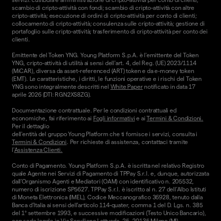
scambio di cripto-attività con fondi; scambio di cripto-attività con altre
cripto-attività; esecuzione di ordini di cripto-attività per conto di clienti;
collocamento di cripto-attività; consulenza sulle cripto-attività; gestione di
portafoglio sulle cripto-attività; trasferimento di cripto-attività per conto dei
clienti.
Emittente del Token YNG. Young Platform S.p.A. è l'emittente del Token
YNG, cripto-attività di utilità ai sensi dell'art. 4, del Reg. (UE) 2023/1114
(MiCAR), diversa da asset-referenced (ART) token e da e-money token
(EMT). Le caratteristiche, i diritti, le funzioni operative e i rischi del Token
YNG sono integralmente descritti nel
White Paper
notificato in data 17
aprile 2026 (DTI: RGN2XS8ZG).
Documentazione contrattuale. Per le condizioni contrattuali ed
economiche, fai riferimento ai
Fogli informativi
e ai
Termini & Condizioni.
Per il dettaglio
dell'entità del gruppo Young Platform che ti fornisce i servizi, consulta i
Termini & Condizioni
. Per richieste di assistenza, contattaci tramite
l'
Assistenza Clienti.
Conto di Pagamento. Young Platform S.p.A. è iscritta nel relativo Registro
quale Agente nei Servizi di Pagamento di TPPay S.r.l. e, dunque, autorizzata
dall’Organismo Agenti e Mediatori (OAM) con identificativo n. 205532,
numero di iscrizione SP5627. TPPay S.r.l. è iscritto al n. 27 dell’Albo Istituti
di Moneta Elettronica (IMEL), Codice Meccanografico 36928, tenuto dalla
Banca d’Italia ai sensi dell’articolo 114-quater, comma 1 del D. Lgs. n. 385
del 1° settembre 1993, e successive modificazioni (Testo Unico Bancario),
con sede legale in Via Serviliano Lattuada, 25, 20135 Milano (MI).