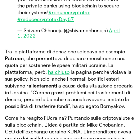
the private banks using blockchain to secure
their systems!
#reducecryptotax
#reducecryptotaxDay57
— Shivam Chhuneja (@shivamchhuneja)
April
1, 2022
Tra le piattaforme di donazione spiccava ad esempio
Patreon
, che permetteva di donare mensilmente una
quota per sostenere le spese militari ucraine. La
piattaforma, però,
ha chiuso
la pagina perché violava la
sua policy. Non solo: anche i normali bonifici esteri
subivano
rallentamenti
a causa della situazione precaria
in Ucraina. “C’erano grossi problemi coi trasferimenti di
denaro, perché le banche nazionali avevano limitato la
possibilità di trasferire fondi”, ha spiegato Bornyakov.
Come ha reagito l’Ucraina? Puntando sulle criptovalute e
sulla blockchain. L’idea è partita da Mike Chobanian,
CEO dell’exchange ucraino KUNA. L’imprenditore aveva
creato dei
wallet
per ricevere sostegno economico in