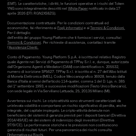
(EMT). Le caratteristiche, i diritti, le funzioni operative e i rischi del Token
YNG sono integralmente descritti nel
White Paper
notificato in data 17
aprile 2026 (DTI: RGN2XS8ZG).
Documentazione contrattuale. Per le condizioni contrattuali ed
economiche, fai riferimento ai
Fogli informativi
e ai
Termini & Condizioni.
Per il dettaglio
dell'entità del gruppo Young Platform che ti fornisce i servizi, consulta i
Termini & Condizioni
. Per richieste di assistenza, contattaci tramite
l'
Assistenza Clienti.
Conto di Pagamento. Young Platform S.p.A. è iscritta nel relativo Registro
quale Agente nei Servizi di Pagamento di TPPay S.r.l. e, dunque, autorizzata
dall’Organismo Agenti e Mediatori (OAM) con identificativo n. 205532,
numero di iscrizione SP5627. TPPay S.r.l. è iscritto al n. 27 dell’Albo Istituti
di Moneta Elettronica (IMEL), Codice Meccanografico 36928, tenuto dalla
Banca d’Italia ai sensi dell’articolo 114-quater, comma 1 del D. Lgs. n. 385
del 1° settembre 1993, e successive modificazioni (Testo Unico Bancario),
con sede legale in Via Serviliano Lattuada, 25, 20135 Milano (MI).
Avvertenza sui rischi. Le cripto-attività sono strumenti caratterizzati da
un'elevata volatilità e comportano un rischio significativo di perdita, anche
integrale, del capitale impiegato. Le cripto-attività detenute non
beneficiano dei sistemi di garanzia previsti per i depositi bancari (Direttiva
2014/49/UE) né dei sistemi di indennizzo degli investitori (Direttiva
97/9/CE). Le performance storiche e le previsioni non costituiscono
garanzia di risultati futuri. Per una panoramica dei rischi consulta
l'
Informativa sui Rischi
.