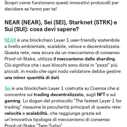
Scopri come funzionano questi innovativi protocolli per
decidere se fanno per te!
NEAR (NEAR), Sei (SEI), Starknet (STRK) e
Sui (SUI): cosa devi sapere?
NEAR
è una blockchain Layer 1 user-friendly sostenibile
a livello ambientale, scalabile, veloce e decentralizzata.
Questa rete, resa sicura da un meccanismo di consenso
Proof-of-Stake, utilizza
il meccanismo dello sharding
.
Ciò significa che i suoi blocchi sono divisi in “pezzi” più
piccoli, in modo che ogni nodo validatore debba gestire
una minor quantità di dati
.
Sei
è una blockchain Layer 1 costruita su Cosmos che si
concentra sul
trading decentralizzato
, sugli
NFT
e sul
gaming
. Lo slogan del protocollo “The fastest Layer 1 for
trading” riassume le peculiarità principali di questa rete:
velocità
e
scalabilità
, che raggiunge grazie ad
un’innovativa tipologia di meccanismo di consenso
Proof-of-Stake “Twin-Turbo”.