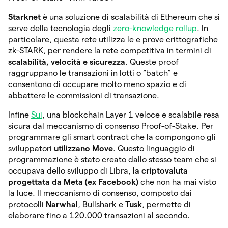
Starknet
è una soluzione di scalabilità di Ethereum che si
serve della tecnologia degli
zero-knowledge rollup
. In
particolare, questa rete utilizza le e prove crittografiche
zk-STARK, per rendere la rete competitiva in termini di
scalabilità, velocità e sicurezza
. Queste proof
raggruppano le transazioni in lotti o “batch” e
consentono di occupare molto meno spazio e di
abbattere le commissioni di transazione.
Infine
Sui
, una blockchain Layer 1 veloce e scalabile resa
sicura dal meccanismo di consenso Proof-of-Stake. Per
programmare gli smart contract che la compongono gli
sviluppatori
utilizzano Move
. Questo linguaggio di
programmazione è stato creato dallo stesso team che si
occupava dello sviluppo di Libra,
la criptovaluta
progettata da Meta (ex Facebook)
che non ha mai visto
la luce. Il meccanismo di consenso, composto dai
protocolli
Narwhal
, Bullshark e
Tusk
, permette di
elaborare fino a 120.000 transazioni al secondo.