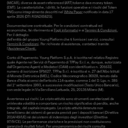
(MiCAR), diversa da asset-referenced (ART) token e da e-money token
(EMT). Le caratteristiche, i diritti, le funzioni operative e i rischi del Token
YNG sono integralmente descritti nel
White Paper
notificato in data 17
aprile 2026 (DTI: RGN2XS8ZG).
Documentazione contrattuale. Per le condizioni contrattuali ed
economiche, fai riferimento ai
Fogli informativi
e ai
Termini & Condizioni.
Per il dettaglio
dell'entità del gruppo Young Platform che ti fornisce i servizi, consulta i
Termini & Condizioni
. Per richieste di assistenza, contattaci tramite
l'
Assistenza Clienti.
Conto di Pagamento. Young Platform S.p.A. è iscritta nel relativo Registro
quale Agente nei Servizi di Pagamento di TPPay S.r.l. e, dunque, autorizzata
dall’Organismo Agenti e Mediatori (OAM) con identificativo n. 205532,
numero di iscrizione SP5627. TPPay S.r.l. è iscritto al n. 27 dell’Albo Istituti
di Moneta Elettronica (IMEL), Codice Meccanografico 36928, tenuto dalla
Banca d’Italia ai sensi dell’articolo 114-quater, comma 1 del D. Lgs. n. 385
del 1° settembre 1993, e successive modificazioni (Testo Unico Bancario),
con sede legale in Via Serviliano Lattuada, 25, 20135 Milano (MI).
Avvertenza sui rischi. Le cripto-attività sono strumenti caratterizzati da
un'elevata volatilità e comportano un rischio significativo di perdita, anche
integrale, del capitale impiegato. Le cripto-attività detenute non
beneficiano dei sistemi di garanzia previsti per i depositi bancari (Direttiva
2014/49/UE) né dei sistemi di indennizzo degli investitori (Direttiva
97/9/CE). Le performance storiche e le previsioni non costituiscono
garanzia di risultati futuri. Per una panoramica dei rischi consulta