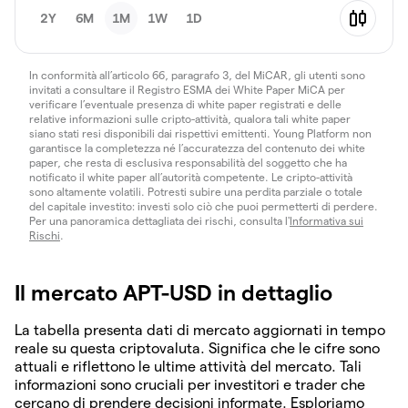
2Y
6M
1M
1W
1D
In conformità all’articolo 66, paragrafo 3, del MiCAR, gli utenti sono
invitati a consultare il Registro ESMA dei White Paper MiCA per
verificare l’eventuale presenza di white paper registrati e delle
relative informazioni sulle cripto-attività, qualora tali white paper
siano stati resi disponibili dai rispettivi emittenti. Young Platform non
garantisce la completezza né l’accuratezza del contenuto dei white
paper, che resta di esclusiva responsabilità del soggetto che ha
notificato il white paper all’autorità competente. Le cripto-attività
sono altamente volatili. Potresti subire una perdita parziale o totale
del capitale investito: investi solo ciò che puoi permetterti di perdere.
Per una panoramica dettagliata dei rischi, consulta l'
Informativa sui
Rischi
.
Il mercato APT-USD in dettaglio
La tabella presenta dati di mercato aggiornati in tempo
reale su questa criptovaluta. Significa che le cifre sono
attuali e riflettono le ultime attività del mercato. Tali
informazioni sono cruciali per investitori e trader che
cercano di prendere decisioni informate. Esploriamo