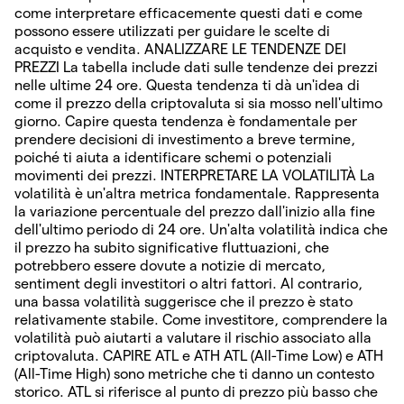
come interpretare efficacemente questi dati e come
possono essere utilizzati per guidare le scelte di
acquisto e vendita. ANALIZZARE LE TENDENZE DEI
PREZZI La tabella include dati sulle tendenze dei prezzi
nelle ultime 24 ore. Questa tendenza ti dà un'idea di
come il prezzo della criptovaluta si sia mosso nell'ultimo
giorno. Capire questa tendenza è fondamentale per
prendere decisioni di investimento a breve termine,
poiché ti aiuta a identificare schemi o potenziali
movimenti dei prezzi. INTERPRETARE LA VOLATILITÀ La
volatilità è un'altra metrica fondamentale. Rappresenta
la variazione percentuale del prezzo dall'inizio alla fine
dell'ultimo periodo di 24 ore. Un'alta volatilità indica che
il prezzo ha subito significative fluttuazioni, che
potrebbero essere dovute a notizie di mercato,
sentiment degli investitori o altri fattori. Al contrario,
una bassa volatilità suggerisce che il prezzo è stato
relativamente stabile. Come investitore, comprendere la
volatilità può aiutarti a valutare il rischio associato alla
criptovaluta. CAPIRE ATL e ATH ATL (All-Time Low) e ATH
(All-Time High) sono metriche che ti danno un contesto
storico. ATL si riferisce al punto di prezzo più basso che