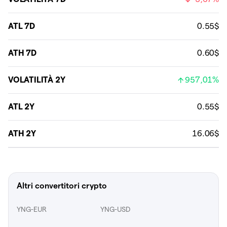
ATL 7D
0.55$
ATH 7D
0.60$
VOLATILITÀ 2Y
957,01%
ATL 2Y
0.55$
ATH 2Y
16.06$
Altri convertitori crypto
YNG-EUR
YNG-USD