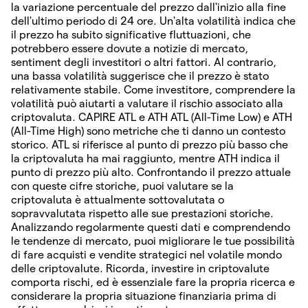
la variazione percentuale del prezzo dall'inizio alla fine
dell'ultimo periodo di 24 ore. Un'alta volatilità indica che
il prezzo ha subito significative fluttuazioni, che
potrebbero essere dovute a notizie di mercato,
sentiment degli investitori o altri fattori. Al contrario,
una bassa volatilità suggerisce che il prezzo è stato
relativamente stabile. Come investitore, comprendere la
volatilità può aiutarti a valutare il rischio associato alla
criptovaluta. CAPIRE ATL e ATH ATL (All-Time Low) e ATH
(All-Time High) sono metriche che ti danno un contesto
storico. ATL si riferisce al punto di prezzo più basso che
la criptovaluta ha mai raggiunto, mentre ATH indica il
punto di prezzo più alto. Confrontando il prezzo attuale
con queste cifre storiche, puoi valutare se la
criptovaluta è attualmente sottovalutata o
sopravvalutata rispetto alle sue prestazioni storiche.
Analizzando regolarmente questi dati e comprendendo
le tendenze di mercato, puoi migliorare le tue possibilità
di fare acquisti e vendite strategici nel volatile mondo
delle criptovalute. Ricorda, investire in criptovalute
comporta rischi, ed è essenziale fare la propria ricerca e
considerare la propria situazione finanziaria prima di