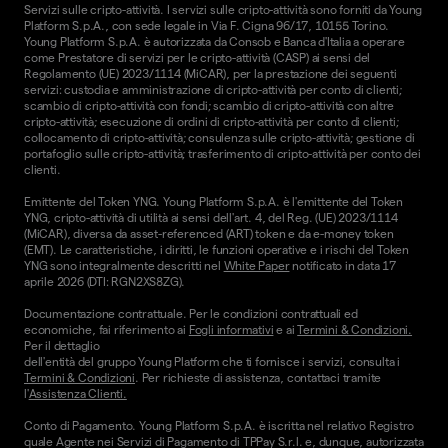
Servizi sulle cripto-attività. I servizi sulle cripto-attività sono forniti da Young
Platform S.p.A., con sede legale in Via F. Cigna 96/17, 10155 Torino.
Young Platform S.p.A. è autorizzata da Consob e Banca d'Italia a operare
come Prestatore di servizi per le cripto-attività (CASP) ai sensi del
Regolamento (UE) 2023/1114 (MiCAR), per la prestazione dei seguenti
servizi: custodia e amministrazione di cripto-attività per conto di clienti;
scambio di cripto-attività con fondi; scambio di cripto-attività con altre
cripto-attività; esecuzione di ordini di cripto-attività per conto di clienti;
collocamento di cripto-attività; consulenza sulle cripto-attività; gestione di
portafoglio sulle cripto-attività; trasferimento di cripto-attività per conto dei
clienti.
Emittente del Token YNG. Young Platform S.p.A. è l'emittente del Token
YNG, cripto-attività di utilità ai sensi dell'art. 4, del Reg. (UE) 2023/1114
(MiCAR), diversa da asset-referenced (ART) token e da e-money token
(EMT). Le caratteristiche, i diritti, le funzioni operative e i rischi del Token
YNG sono integralmente descritti nel
White Paper
notificato in data 17
aprile 2026 (DTI: RGN2XS8ZG).
Documentazione contrattuale. Per le condizioni contrattuali ed
economiche, fai riferimento ai
Fogli informativi
e ai
Termini & Condizioni.
Per il dettaglio
dell'entità del gruppo Young Platform che ti fornisce i servizi, consulta i
Termini & Condizioni
. Per richieste di assistenza, contattaci tramite
l'
Assistenza Clienti.
Conto di Pagamento. Young Platform S.p.A. è iscritta nel relativo Registro
quale Agente nei Servizi di Pagamento di TPPay S.r.l. e, dunque, autorizzata