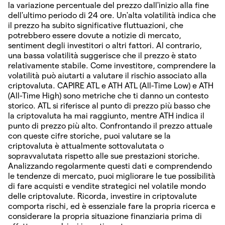
la variazione percentuale del prezzo dall'inizio alla fine
dell'ultimo periodo di 24 ore. Un'alta volatilità indica che
il prezzo ha subito significative fluttuazioni, che
potrebbero essere dovute a notizie di mercato,
sentiment degli investitori o altri fattori. Al contrario,
una bassa volatilità suggerisce che il prezzo è stato
relativamente stabile. Come investitore, comprendere la
volatilità può aiutarti a valutare il rischio associato alla
criptovaluta. CAPIRE ATL e ATH ATL (All-Time Low) e ATH
(All-Time High) sono metriche che ti danno un contesto
storico. ATL si riferisce al punto di prezzo più basso che
la criptovaluta ha mai raggiunto, mentre ATH indica il
punto di prezzo più alto. Confrontando il prezzo attuale
con queste cifre storiche, puoi valutare se la
criptovaluta è attualmente sottovalutata o
sopravvalutata rispetto alle sue prestazioni storiche.
Analizzando regolarmente questi dati e comprendendo
le tendenze di mercato, puoi migliorare le tue possibilità
di fare acquisti e vendite strategici nel volatile mondo
delle criptovalute. Ricorda, investire in criptovalute
comporta rischi, ed è essenziale fare la propria ricerca e
considerare la propria situazione finanziaria prima di