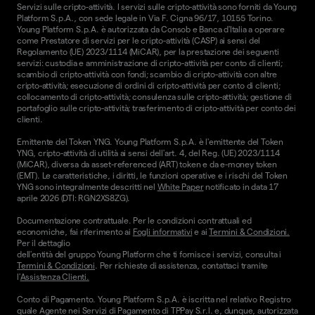
Servizi sulle cripto-attività. I servizi sulle cripto-attività sono forniti da Young
Platform S.p.A., con sede legale in Via F. Cigna 96/17, 10155 Torino.
Young Platform S.p.A. è autorizzata da Consob e Banca d'Italia a operare
come Prestatore di servizi per le cripto-attività (CASP) ai sensi del
Regolamento (UE) 2023/1114 (MiCAR), per la prestazione dei seguenti
servizi: custodia e amministrazione di cripto-attività per conto di clienti;
scambio di cripto-attività con fondi; scambio di cripto-attività con altre
cripto-attività; esecuzione di ordini di cripto-attività per conto di clienti;
collocamento di cripto-attività; consulenza sulle cripto-attività; gestione di
portafoglio sulle cripto-attività; trasferimento di cripto-attività per conto dei
clienti.
Emittente del Token YNG. Young Platform S.p.A. è l'emittente del Token
YNG, cripto-attività di utilità ai sensi dell'art. 4, del Reg. (UE) 2023/1114
(MiCAR), diversa da asset-referenced (ART) token e da e-money token
(EMT). Le caratteristiche, i diritti, le funzioni operative e i rischi del Token
YNG sono integralmente descritti nel
White Paper
notificato in data 17
aprile 2026 (DTI: RGN2XS8ZG).
Documentazione contrattuale. Per le condizioni contrattuali ed
economiche, fai riferimento ai
Fogli informativi
e ai
Termini & Condizioni.
Per il dettaglio
dell'entità del gruppo Young Platform che ti fornisce i servizi, consulta i
Termini & Condizioni
. Per richieste di assistenza, contattaci tramite
l'
Assistenza Clienti.
Conto di Pagamento. Young Platform S.p.A. è iscritta nel relativo Registro
quale Agente nei Servizi di Pagamento di TPPay S.r.l. e, dunque, autorizzata