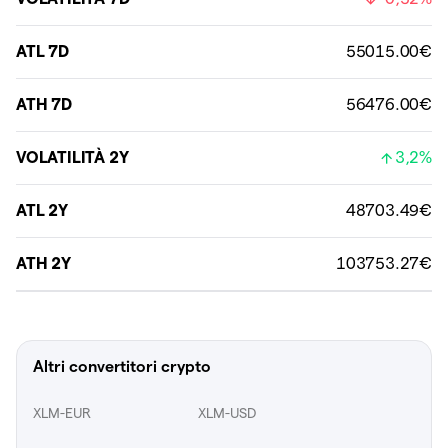
ATL 7D
55015.00€
ATH 7D
56476.00€
VOLATILITÀ 2Y
3,2%
ATL 2Y
48703.49€
ATH 2Y
103753.27€
Altri convertitori crypto
XLM-EUR
XLM-USD