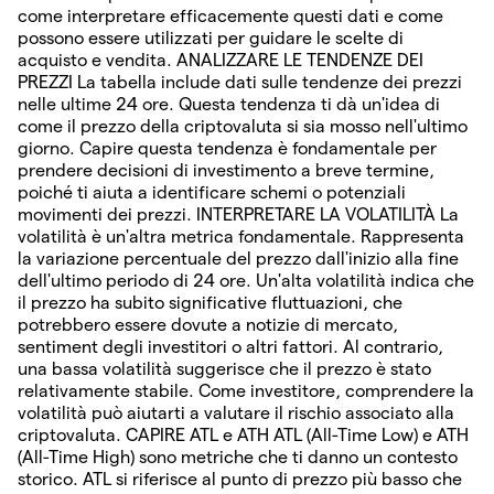
come interpretare efficacemente questi dati e come
possono essere utilizzati per guidare le scelte di
acquisto e vendita. ANALIZZARE LE TENDENZE DEI
PREZZI La tabella include dati sulle tendenze dei prezzi
nelle ultime 24 ore. Questa tendenza ti dà un'idea di
come il prezzo della criptovaluta si sia mosso nell'ultimo
giorno. Capire questa tendenza è fondamentale per
prendere decisioni di investimento a breve termine,
poiché ti aiuta a identificare schemi o potenziali
movimenti dei prezzi. INTERPRETARE LA VOLATILITÀ La
volatilità è un'altra metrica fondamentale. Rappresenta
la variazione percentuale del prezzo dall'inizio alla fine
dell'ultimo periodo di 24 ore. Un'alta volatilità indica che
il prezzo ha subito significative fluttuazioni, che
potrebbero essere dovute a notizie di mercato,
sentiment degli investitori o altri fattori. Al contrario,
una bassa volatilità suggerisce che il prezzo è stato
relativamente stabile. Come investitore, comprendere la
volatilità può aiutarti a valutare il rischio associato alla
criptovaluta. CAPIRE ATL e ATH ATL (All-Time Low) e ATH
(All-Time High) sono metriche che ti danno un contesto
storico. ATL si riferisce al punto di prezzo più basso che