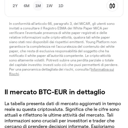
2Y
6M
1M
1W
1D
In conformità all’articolo 66, paragrafo 3, del MiCAR, gli utenti sono
invitati a consultare il Registro ESMA dei White Paper MiCA per
verificare l’eventuale presenza di white paper registrati e delle
relative informazioni sulle cripto-attività, qualora tali white paper
siano stati resi disponibili dai rispettivi emittenti. Young Platform non
garantisce la completezza né l’accuratezza del contenuto dei white
paper, che resta di esclusiva responsabilità del soggetto che ha
notificato il white paper all’autorità competente. Le cripto-attività
sono altamente volatili. Potresti subire una perdita parziale o totale
del capitale investito: investi solo ciò che puoi permetterti di perdere.
Per una panoramica dettagliata dei rischi, consulta l'
Informativa sui
Rischi
.
Il mercato BTC-EUR in dettaglio
La tabella presenta dati di mercato aggiornati in tempo
reale su questa criptovaluta. Significa che le cifre sono
attuali e riflettono le ultime attività del mercato. Tali
informazioni sono cruciali per investitori e trader che
cercano di prendere decisioni informate. Esploriamo