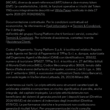
(MiCAR), diversa da asset-referenced (ART) token e da e-money token
(EMT). Le caratteristiche, i diritti, le funzioni operative e i rischi del Token
YNG sono integralmente descritti nel
White Paper
notificato in data 17
aprile 2026 (DTI: RGN2XS8ZG).
Documentazione contrattuale. Per le condizioni contrattuali ed
economiche, fai riferimento ai
Fogli informativi
e ai
Termini & Condizioni.
Per il dettaglio
dell'entità del gruppo Young Platform che ti fornisce i servizi, consulta i
Termini & Condizioni
. Per richieste di assistenza, contattaci tramite
l'
Assistenza Clienti.
Conto di Pagamento. Young Platform S.p.A. è iscritta nel relativo Registro
quale Agente nei Servizi di Pagamento di TPPay S.r.l. e, dunque, autorizzata
dall’Organismo Agenti e Mediatori (OAM) con identificativo n. 205532,
numero di iscrizione SP5627. TPPay S.r.l. è iscritto al n. 27 dell’Albo Istituti
di Moneta Elettronica (IMEL), Codice Meccanografico 36928, tenuto dalla
Banca d’Italia ai sensi dell’articolo 114-quater, comma 1 del D. Lgs. n. 385
del 1° settembre 1993, e successive modificazioni (Testo Unico Bancario),
con sede legale in Via Serviliano Lattuada, 25, 20135 Milano (MI).
Avvertenza sui rischi. Le cripto-attività sono strumenti caratterizzati da
un'elevata volatilità e comportano un rischio significativo di perdita, anche
integrale, del capitale impiegato. Le cripto-attività detenute non
beneficiano dei sistemi di garanzia previsti per i depositi bancari (Direttiva
2014/49/UE) né dei sistemi di indennizzo degli investitori (Direttiva
97/9/CE). Le performance storiche e le previsioni non costituiscono
garanzia di risultati futuri. Per una panoramica dei rischi consulta