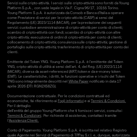
Servizi sulle cripto-attività. I servizi sulle cripto-attività sono forniti da Young
Platform S.p.A., con sede legale in Via F. Cigna 96/17, 10155 Torino.
Young Platform S.p.A. è autorizzata da Consob e Banca d'Italia a operare
come Prestatore di servizi per le cripto-attività (CASP) ai sensi del
Regolamento (UE) 2023/1114 (MiCAR), per la prestazione dei seguenti
servizi: custodia e amministrazione di cripto-attività per conto di clienti;
scambio di cripto-attività con fondi; scambio di cripto-attività con altre
cripto-attività; esecuzione di ordini di cripto-attività per conto di clienti;
collocamento di cripto-attività; consulenza sulle cripto-attività; gestione di
portafoglio sulle cripto-attività; trasferimento di cripto-attività per conto dei
clienti.
Emittente del Token YNG. Young Platform S.p.A. è l'emittente del Token
YNG, cripto-attività di utilità ai sensi dell'art. 4, del Reg. (UE) 2023/1114
(MiCAR), diversa da asset-referenced (ART) token e da e-money token
(EMT). Le caratteristiche, i diritti, le funzioni operative e i rischi del Token
YNG sono integralmente descritti nel
White Paper
notificato in data 17
aprile 2026 (DTI: RGN2XS8ZG).
Documentazione contrattuale. Per le condizioni contrattuali ed
economiche, fai riferimento ai
Fogli informativi
e ai
Termini & Condizioni.
Per il dettaglio
dell'entità del gruppo Young Platform che ti fornisce i servizi, consulta i
Termini & Condizioni
. Per richieste di assistenza, contattaci tramite
l'
Assistenza Clienti.
Conto di Pagamento. Young Platform S.p.A. è iscritta nel relativo Registro
quale Agente nei Servizi di Pagamento di TPPay S.r.l. e, dunque, autorizzata