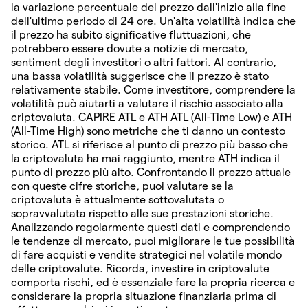
la variazione percentuale del prezzo dall'inizio alla fine
dell'ultimo periodo di 24 ore. Un'alta volatilità indica che
il prezzo ha subito significative fluttuazioni, che
potrebbero essere dovute a notizie di mercato,
sentiment degli investitori o altri fattori. Al contrario,
una bassa volatilità suggerisce che il prezzo è stato
relativamente stabile. Come investitore, comprendere la
volatilità può aiutarti a valutare il rischio associato alla
criptovaluta. CAPIRE ATL e ATH ATL (All-Time Low) e ATH
(All-Time High) sono metriche che ti danno un contesto
storico. ATL si riferisce al punto di prezzo più basso che
la criptovaluta ha mai raggiunto, mentre ATH indica il
punto di prezzo più alto. Confrontando il prezzo attuale
con queste cifre storiche, puoi valutare se la
criptovaluta è attualmente sottovalutata o
sopravvalutata rispetto alle sue prestazioni storiche.
Analizzando regolarmente questi dati e comprendendo
le tendenze di mercato, puoi migliorare le tue possibilità
di fare acquisti e vendite strategici nel volatile mondo
delle criptovalute. Ricorda, investire in criptovalute
comporta rischi, ed è essenziale fare la propria ricerca e
considerare la propria situazione finanziaria prima di