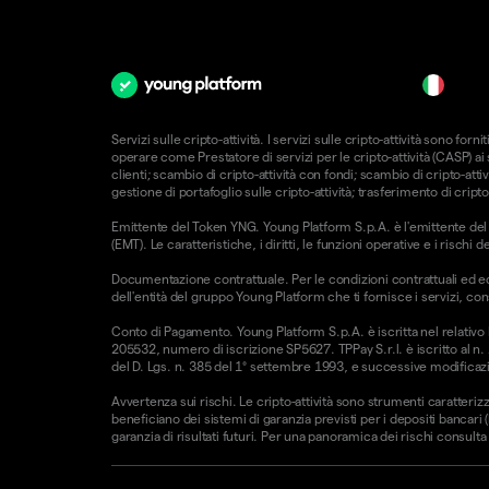
it
Servizi sulle cripto-attività. I servizi sulle cripto-attività sono 
operare come Prestatore di servizi per le cripto-attività (CASP) a
clienti; scambio di cripto-attività con fondi; scambio di cripto-attiv
gestione di portafoglio sulle cripto-attività; trasferimento di cripto
Emittente del Token YNG. Young Platform S.p.A. è l'emittente del T
(EMT). Le caratteristiche, i diritti, le funzioni operative e i risc
Documentazione contrattuale. Per le condizioni contrattuali ed e
dell'entità del gruppo Young Platform che ti fornisce i servizi, con
Conto di Pagamento. Young Platform S.p.A. è iscritta nel relativo
205532, numero di iscrizione SP5627. TPPay S.r.l. è iscritto al n.
del D. Lgs. n. 385 del 1° settembre 1993, e successive modificazio
Avvertenza sui rischi. Le cripto-attività sono strumenti caratterizz
beneficiano dei sistemi di garanzia previsti per i depositi bancari
garanzia di risultati futuri. Per una panoramica dei rischi consulta l