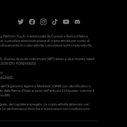
ung Platform S.p.A. è autorizzata da Consob e Banca d'Italia a
i: custodia e amministrazione di cripto-attività per conto di
 collocamento di cripto-attività; consulenza sulle cripto-attività;
CAR), diversa da asset-referenced (ART) token e da e-money token
le 2026 (DTI: RGN2XS8ZG).
io
a Clienti.
 dall’Organismo Agenti e Mediatori (OAM) con identificativo n.
o dalla Banca d’Italia ai sensi dell’articolo 114-quater, comma 1
no (MI).
egrale, del capitale impiegato. Le cripto-attività detenute non
CE). Le performance storiche e le previsioni non costituiscono