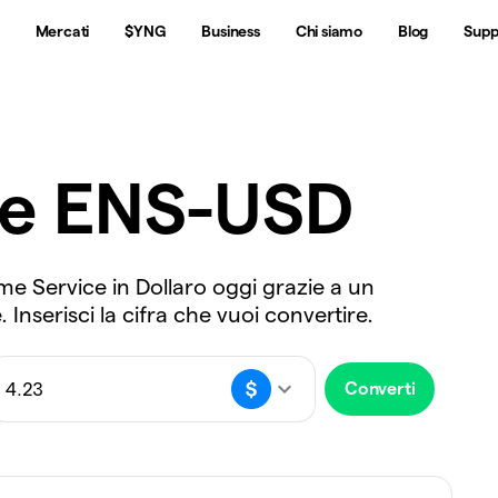
Mercati
$YNG
Business
Chi siamo
Blog
Supp
re ENS-USD
me Service in Dollaro oggi grazie a un
Inserisci la cifra che vuoi convertire.
Converti