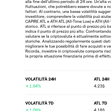
alla fine dell'ultimo periodo di 24 ore. Un'alta v
fluttuazioni, che potrebbero essere dovute a not
fattori. Al contrario, una bassa volatilità sugg
investitore, comprendere la volatilità può aiutart
CAPIRE ATL e ATH ATL (All-Time Low) e ATH (All
storico. ATL si riferisce al punto di prezzo più
indica il punto di prezzo più alto. Confrontando
valutare se la criptovaluta è attualmente sottov
storiche. Analizzando regolarmente questi dat
migliorare le tue possibilità di fare acquisti e 
Ricorda, investire in criptovalute comporta risc
la propria situazione finanziaria prima di effett
VOLATILITÀ 24H
ATL 24H
1,64%
4.23$
VOLATILITÀ 7D
ATL 7D
1,09%
4.18$