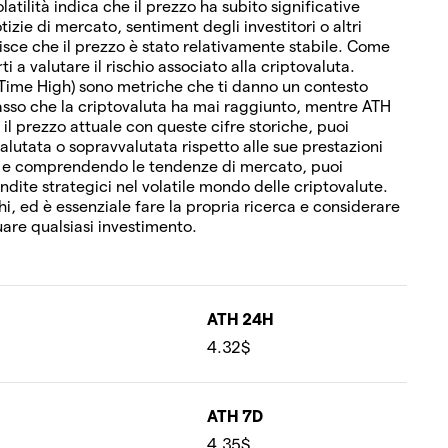
olatilità indica che il prezzo ha subito significative
izie di mercato, sentiment degli investitori o altri
erisce che il prezzo è stato relativamente stabile. Come
i a valutare il rischio associato alla criptovaluta.
-Time High) sono metriche che ti danno un contesto
 basso che la criptovaluta ha mai raggiunto, mentre ATH
 il prezzo attuale con queste cifre storiche, puoi
alutata o sopravvalutata rispetto alle sue prestazioni
i e comprendendo le tendenze di mercato, puoi
vendite strategici nel volatile mondo delle criptovalute.
hi, ed è essenziale fare la propria ricerca e considerare
uare qualsiasi investimento.
ATH 24H
4.32$
ATH 7D
4.35$