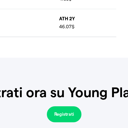
ATH 2Y
46.07$
rati ora su Young P
Registrati