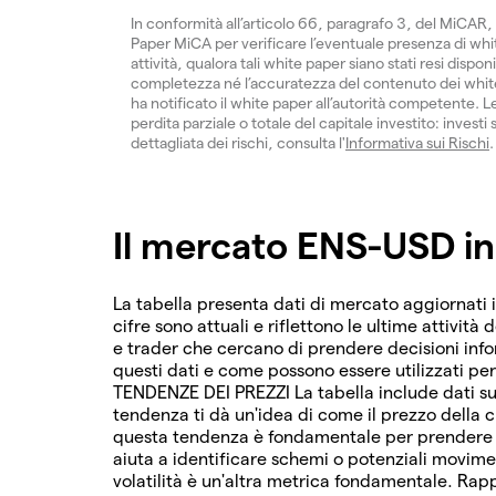
In conformità all’articolo 66, paragrafo 3, del MiCAR, 
Paper MiCA per verificare l’eventuale presenza di white
attività, qualora tali white paper siano stati resi dispon
completezza né l’accuratezza del contenuto dei white 
ha notificato il white paper all’autorità competente. Le
perdita parziale o totale del capitale investito: inves
dettagliata dei rischi, consulta l'
Informativa sui Rischi
.
Il mercato ENS-USD in
La tabella presenta dati di mercato aggiornati 
cifre sono attuali e riflettono le ultime attività 
e trader che cercano di prendere decisioni in
questi dati e come possono essere utilizzati pe
TENDENZE DEI PREZZI La tabella include dati su
tendenza ti dà un'idea di come il prezzo della c
questa tendenza è fondamentale per prendere de
aiuta a identificare schemi o potenziali movim
volatilità è un'altra metrica fondamentale. Rapp