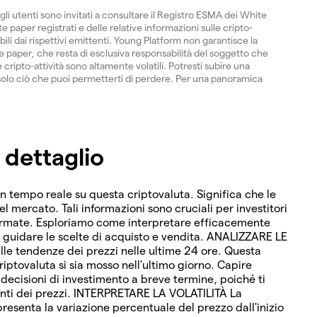
gli utenti sono invitati a consultare il Registro ESMA dei White
 paper registrati e delle relative informazioni sulle cripto-
ibili dai rispettivi emittenti. Young Platform non garantisce la
paper, che resta di esclusiva responsabilità del soggetto che
 cripto-attività sono altamente volatili. Potresti subire una
ti solo ciò che puoi permetterti di perdere. Per una panoramica
 dettaglio
in tempo reale su questa criptovaluta. Significa che le
del mercato. Tali informazioni sono cruciali per investitori
formate. Esploriamo come interpretare efficacemente
r guidare le scelte di acquisto e vendita. ANALIZZARE LE
lle tendenze dei prezzi nelle ultime 24 ore. Questa
riptovaluta si sia mosso nell'ultimo giorno. Capire
cisioni di investimento a breve termine, poiché ti
enti dei prezzi. INTERPRETARE LA VOLATILITÀ La
resenta la variazione percentuale del prezzo dall'inizio