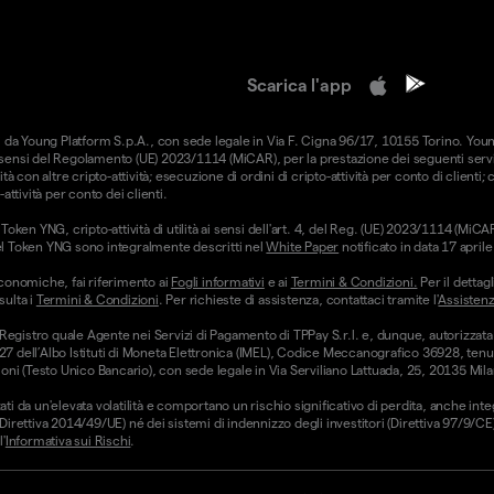
Scarica l'app
forniti da Young Platform S.p.A., con sede legale in Via F. Cigna 96/17, 10155 Torino. Yo
i sensi del Regolamento (UE) 2023/1114 (MiCAR), per la prestazione dei seguenti serviz
ità con altre cripto-attività; esecuzione di ordini di cripto-attività per conto di clienti;
-attività per conto dei clienti.
oken YNG, cripto-attività di utilità ai sensi dell'art. 4, del Reg. (UE) 2023/1114 (Mi
hi del Token YNG sono integralmente descritti nel
White Paper
notificato in data 17 apri
conomiche, fai riferimento ai
Fogli informativi
e ai
Termini & Condizioni.
Per il dettagl
sulta i
Termini & Condizioni
. Per richieste di assistenza, contattaci tramite l'
Assistenz
 Registro quale Agente nei Servizi di Pagamento di TPPay S.r.l. e, dunque, autorizzata
 27 dell’Albo Istituti di Moneta Elettronica (IMEL), Codice Meccanografico 36928, tenut
ni (Testo Unico Bancario), con sede legale in Via Serviliano Lattuada, 25, 20135 Mila
ati da un'elevata volatilità e comportano un rischio significativo di perdita, anche int
 (Direttiva 2014/49/UE) né dei sistemi di indennizzo degli investitori (Direttiva 97/9/
'
Informativa sui Rischi
.