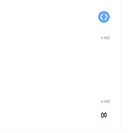
4.65
$
4.06
$