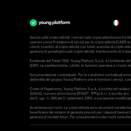
it
Servizi sulle cripto-attività. I servizi sulle cripto-attività sono 
operare come Prestatore di servizi per le cripto-attività (CASP) a
clienti; scambio di cripto-attività con fondi; scambio di cripto-attiv
gestione di portafoglio sulle cripto-attività; trasferimento di cripto
Emittente del Token YNG. Young Platform S.p.A. è l'emittente del T
(EMT). Le caratteristiche, i diritti, le funzioni operative e i risc
Documentazione contrattuale. Per le condizioni contrattuali ed e
dell'entità del gruppo Young Platform che ti fornisce i servizi, con
Conto di Pagamento. Young Platform S.p.A. è iscritta nel relativo
205532, numero di iscrizione SP5627. TPPay S.r.l. è iscritto al n.
del D. Lgs. n. 385 del 1° settembre 1993, e successive modificazio
Avvertenza sui rischi. Le cripto-attività sono strumenti caratterizz
beneficiano dei sistemi di garanzia previsti per i depositi bancari
garanzia di risultati futuri. Per una panoramica dei rischi consulta l