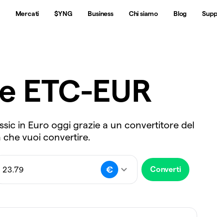
Mercati
$YNG
Business
Chi siamo
Blog
Supp
re ETC-EUR
ssic in Euro oggi grazie a un convertitore del
a che vuoi convertire.
Converti