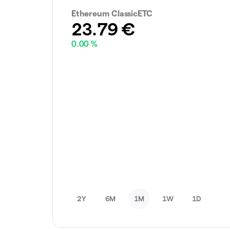
Ethereum ClassicETC
23.79
€
0.00 %
2Y
6M
1M
1W
1D