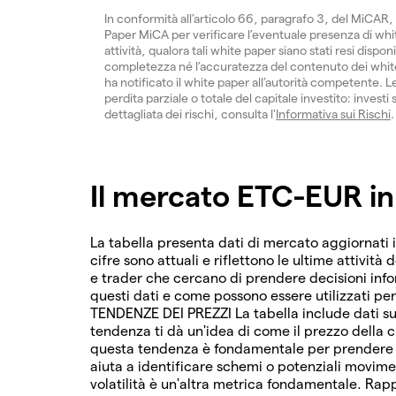
In conformità all’articolo 66, paragrafo 3, del MiCAR, 
Paper MiCA per verificare l’eventuale presenza di white
attività, qualora tali white paper siano stati resi dispon
completezza né l’accuratezza del contenuto dei white 
ha notificato il white paper all’autorità competente. Le
perdita parziale o totale del capitale investito: inves
dettagliata dei rischi, consulta l'
Informativa sui Rischi
.
Il mercato ETC-EUR in
La tabella presenta dati di mercato aggiornati 
cifre sono attuali e riflettono le ultime attività 
e trader che cercano di prendere decisioni in
questi dati e come possono essere utilizzati pe
TENDENZE DEI PREZZI La tabella include dati su
tendenza ti dà un'idea di come il prezzo della c
questa tendenza è fondamentale per prendere de
aiuta a identificare schemi o potenziali movim
volatilità è un'altra metrica fondamentale. Rapp