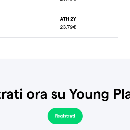
ATH 2Y
23.79€
rati ora su Young P
Registrati