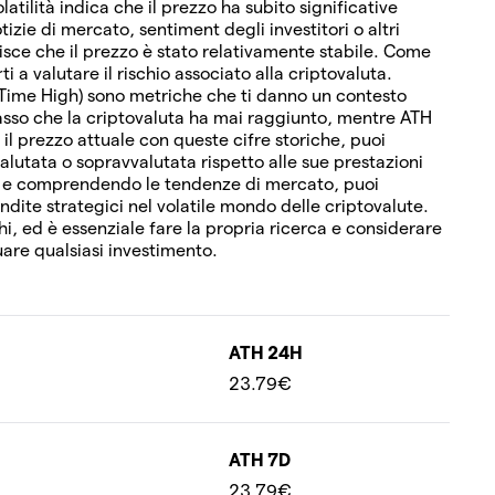
olatilità indica che il prezzo ha subito significative
izie di mercato, sentiment degli investitori o altri
erisce che il prezzo è stato relativamente stabile. Come
i a valutare il rischio associato alla criptovaluta.
-Time High) sono metriche che ti danno un contesto
 basso che la criptovaluta ha mai raggiunto, mentre ATH
 il prezzo attuale con queste cifre storiche, puoi
alutata o sopravvalutata rispetto alle sue prestazioni
i e comprendendo le tendenze di mercato, puoi
vendite strategici nel volatile mondo delle criptovalute.
hi, ed è essenziale fare la propria ricerca e considerare
uare qualsiasi investimento.
ATH 24H
23.79€
ATH 7D
23.79€