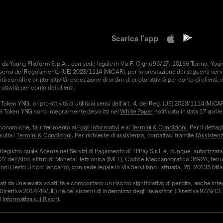
Scarica l'app
forniti da Young Platform S.p.A., con sede legale in Via F. Cigna 96/17, 10155 Torino. Yo
i sensi del Regolamento (UE) 2023/1114 (MiCAR), per la prestazione dei seguenti serviz
ità con altre cripto-attività; esecuzione di ordini di cripto-attività per conto di clienti;
-attività per conto dei clienti.
oken YNG, cripto-attività di utilità ai sensi dell'art. 4, del Reg. (UE) 2023/1114 (Mi
hi del Token YNG sono integralmente descritti nel
White Paper
notificato in data 17 apri
conomiche, fai riferimento ai
Fogli informativi
e ai
Termini & Condizioni.
Per il dettagl
sulta i
Termini & Condizioni
. Per richieste di assistenza, contattaci tramite l'
Assistenz
 Registro quale Agente nei Servizi di Pagamento di TPPay S.r.l. e, dunque, autorizzata
 27 dell’Albo Istituti di Moneta Elettronica (IMEL), Codice Meccanografico 36928, tenut
ni (Testo Unico Bancario), con sede legale in Via Serviliano Lattuada, 25, 20135 Mila
ati da un'elevata volatilità e comportano un rischio significativo di perdita, anche int
 (Direttiva 2014/49/UE) né dei sistemi di indennizzo degli investitori (Direttiva 97/9/
'
Informativa sui Rischi
.