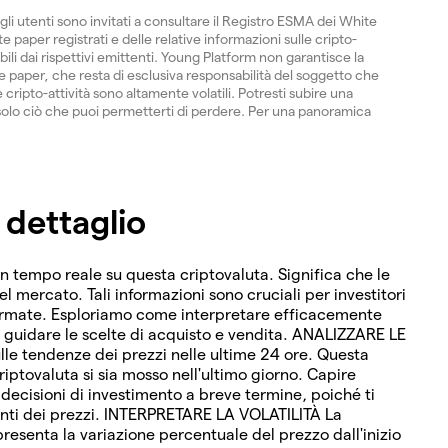
gli utenti sono invitati a consultare il Registro ESMA dei White
 paper registrati e delle relative informazioni sulle cripto-
ibili dai rispettivi emittenti. Young Platform non garantisce la
paper, che resta di esclusiva responsabilità del soggetto che
 cripto-attività sono altamente volatili. Potresti subire una
ti solo ciò che puoi permetterti di perdere. Per una panoramica
 dettaglio
in tempo reale su questa criptovaluta. Significa che le
del mercato. Tali informazioni sono cruciali per investitori
formate. Esploriamo come interpretare efficacemente
r guidare le scelte di acquisto e vendita. ANALIZZARE LE
lle tendenze dei prezzi nelle ultime 24 ore. Questa
riptovaluta si sia mosso nell'ultimo giorno. Capire
cisioni di investimento a breve termine, poiché ti
enti dei prezzi. INTERPRETARE LA VOLATILITÀ La
resenta la variazione percentuale del prezzo dall'inizio