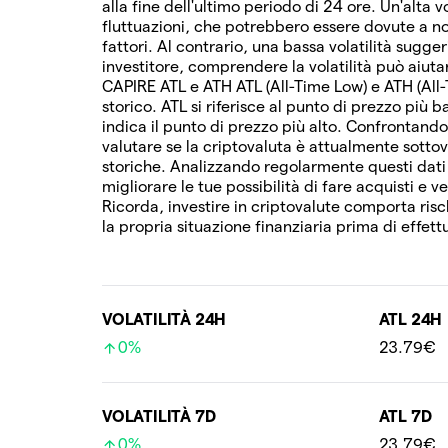
alla fine dell'ultimo periodo di 24 ore. Un'alta v
fluttuazioni, che potrebbero essere dovute a not
fattori. Al contrario, una bassa volatilità sugg
investitore, comprendere la volatilità può aiutart
CAPIRE ATL e ATH ATL (All-Time Low) e ATH (All
storico. ATL si riferisce al punto di prezzo più
indica il punto di prezzo più alto. Confrontando
valutare se la criptovaluta è attualmente sottov
storiche. Analizzando regolarmente questi dat
migliorare le tue possibilità di fare acquisti e 
Ricorda, investire in criptovalute comporta risc
la propria situazione finanziaria prima di effett
VOLATILITÀ 24H
ATL 24H
0%
23.79€
VOLATILITÀ 7D
ATL 7D
0%
23.79€