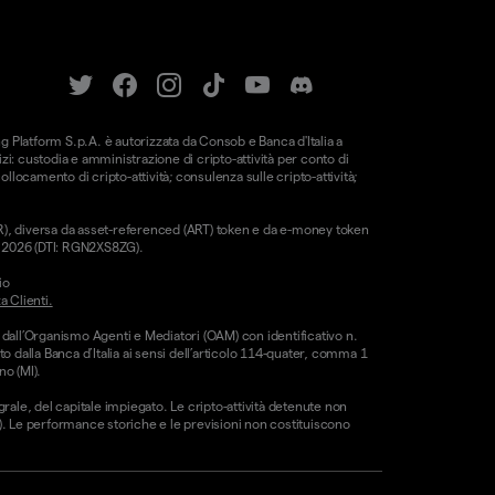
ung Platform S.p.A. è autorizzata da Consob e Banca d'Italia a
i: custodia e amministrazione di cripto-attività per conto di
 collocamento di cripto-attività; consulenza sulle cripto-attività;
CAR), diversa da asset-referenced (ART) token e da e-money token
le 2026 (DTI: RGN2XS8ZG).
io
a Clienti.
 dall’Organismo Agenti e Mediatori (OAM) con identificativo n.
o dalla Banca d’Italia ai sensi dell’articolo 114-quater, comma 1
no (MI).
egrale, del capitale impiegato. Le cripto-attività detenute non
CE). Le performance storiche e le previsioni non costituiscono