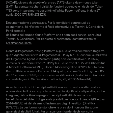
(MiCAR), diversa da asset-referenced (ART) token e da e-money token
(EMT). Le caratteristiche, i diritti, le funzioni operative e i rischi del Token
YNG sono integralmente descritti nel
White Paper
notificato in data 17
aprile 2026 (DTI: RGN2XS8ZG).
Documentazione contrattuale. Per le condizioni contrattuali ed
economiche, fai riferimento ai
Fogli informativi
e ai
Termini & Condizioni.
Per il dettaglio
dell'entità del gruppo Young Platform che ti fornisce i servizi, consulta i
Termini & Condizioni
. Per richieste di assistenza, contattaci tramite
l'
Assistenza Clienti.
Conto di Pagamento. Young Platform S.p.A. è iscritta nel relativo Registro
quale Agente nei Servizi di Pagamento di TPPay S.r.l. e, dunque, autorizzata
dall’Organismo Agenti e Mediatori (OAM) con identificativo n. 205532,
numero di iscrizione SP5627. TPPay S.r.l. è iscritto al n. 27 dell’Albo Istituti
di Moneta Elettronica (IMEL), Codice Meccanografico 36928, tenuto dalla
Banca d’Italia ai sensi dell’articolo 114-quater, comma 1 del D. Lgs. n. 385
del 1° settembre 1993, e successive modificazioni (Testo Unico Bancario),
con sede legale in Via Serviliano Lattuada, 25, 20135 Milano (MI).
Avvertenza sui rischi. Le cripto-attività sono strumenti caratterizzati da
un'elevata volatilità e comportano un rischio significativo di perdita, anche
integrale, del capitale impiegato. Le cripto-attività detenute non
beneficiano dei sistemi di garanzia previsti per i depositi bancari (Direttiva
2014/49/UE) né dei sistemi di indennizzo degli investitori (Direttiva
97/9/CE). Le performance storiche e le previsioni non costituiscono
garanzia di risultati futuri. Per una panoramica dei rischi consulta