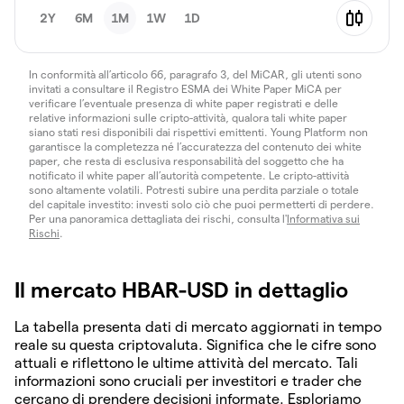
2Y
6M
1M
1W
1D
In conformità all’articolo 66, paragrafo 3, del MiCAR, gli utenti sono
invitati a consultare il Registro ESMA dei White Paper MiCA per
verificare l’eventuale presenza di white paper registrati e delle
relative informazioni sulle cripto-attività, qualora tali white paper
siano stati resi disponibili dai rispettivi emittenti. Young Platform non
garantisce la completezza né l’accuratezza del contenuto dei white
paper, che resta di esclusiva responsabilità del soggetto che ha
notificato il white paper all’autorità competente. Le cripto-attività
sono altamente volatili. Potresti subire una perdita parziale o totale
del capitale investito: investi solo ciò che puoi permetterti di perdere.
Per una panoramica dettagliata dei rischi, consulta l'
Informativa sui
Rischi
.
Il mercato HBAR-USD in dettaglio
La tabella presenta dati di mercato aggiornati in tempo
reale su questa criptovaluta. Significa che le cifre sono
attuali e riflettono le ultime attività del mercato. Tali
informazioni sono cruciali per investitori e trader che
cercano di prendere decisioni informate. Esploriamo