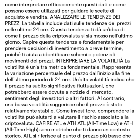
come interpretare efficacemente questi dati e come
possono essere utilizzati per guidare le scelte di
acquisto e vendita. ANALIZZARE LE TENDENZE DEI
PREZZI La tabella include dati sulle tendenze dei prezzi
nelle ultime 24 ore. Questa tendenza ti dà un'idea di
come il prezzo della criptovaluta si sia mosso nell'ultimo
giorno. Capire questa tendenza è fondamentale per
prendere decisioni di investimento a breve termine,
poiché ti aiuta a identificare schemi o potenziali
movimenti dei prezzi. INTERPRETARE LA VOLATILITÀ La
volatilità è un'altra metrica fondamentale. Rappresenta
la variazione percentuale del prezzo dall'inizio alla fine
dell'ultimo periodo di 24 ore. Un'alta volatilità indica che
il prezzo ha subito significative fluttuazioni, che
potrebbero essere dovute a notizie di mercato,
sentiment degli investitori o altri fattori. Al contrario,
una bassa volatilità suggerisce che il prezzo è stato
relativamente stabile. Come investitore, comprendere la
volatilità può aiutarti a valutare il rischio associato alla
criptovaluta. CAPIRE ATL e ATH ATL (All-Time Low) e ATH
(All-Time High) sono metriche che ti danno un contesto
storico. ATL si riferisce al punto di prezzo più basso che