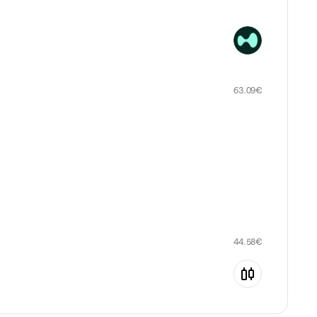
63.09
€
44.58
€