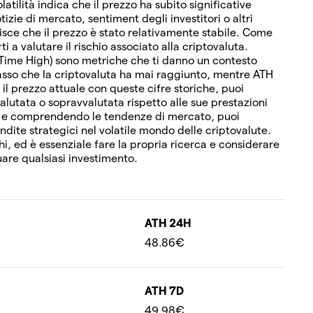
olatilità indica che il prezzo ha subito significative
izie di mercato, sentiment degli investitori o altri
erisce che il prezzo è stato relativamente stabile. Come
i a valutare il rischio associato alla criptovaluta.
-Time High) sono metriche che ti danno un contesto
 basso che la criptovaluta ha mai raggiunto, mentre ATH
 il prezzo attuale con queste cifre storiche, puoi
alutata o sopravvalutata rispetto alle sue prestazioni
i e comprendendo le tendenze di mercato, puoi
vendite strategici nel volatile mondo delle criptovalute.
hi, ed è essenziale fare la propria ricerca e considerare
uare qualsiasi investimento.
ATH 24H
48.86€
ATH 7D
49.98€