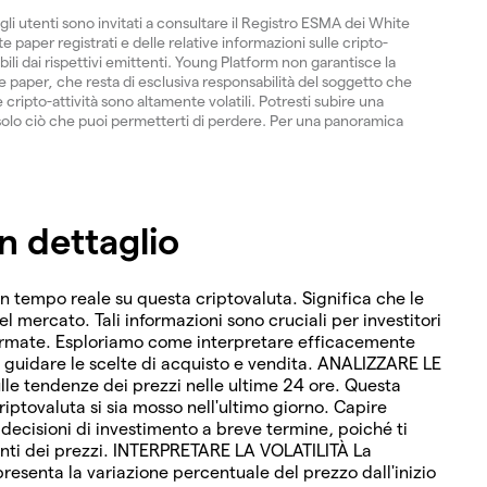
gli utenti sono invitati a consultare il Registro ESMA dei White
 paper registrati e delle relative informazioni sulle cripto-
ibili dai rispettivi emittenti. Young Platform non garantisce la
paper, che resta di esclusiva responsabilità del soggetto che
 cripto-attività sono altamente volatili. Potresti subire una
ti solo ciò che puoi permetterti di perdere. Per una panoramica
n dettaglio
in tempo reale su questa criptovaluta. Significa che le
del mercato. Tali informazioni sono cruciali per investitori
formate. Esploriamo come interpretare efficacemente
r guidare le scelte di acquisto e vendita. ANALIZZARE LE
lle tendenze dei prezzi nelle ultime 24 ore. Questa
riptovaluta si sia mosso nell'ultimo giorno. Capire
cisioni di investimento a breve termine, poiché ti
enti dei prezzi. INTERPRETARE LA VOLATILITÀ La
resenta la variazione percentuale del prezzo dall'inizio