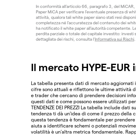
In conformità all’articolo 66, paragrafo 3, del MiCAR, 
Paper MiCA per verificare l’eventuale presenza di white
attività, qualora tali white paper siano stati resi dispon
completezza né l’accuratezza del contenuto dei white 
ha notificato il white paper all’autorità competente. Le
perdita parziale o totale del capitale investito: inves
dettagliata dei rischi, consulta l'
Informativa sui Rischi
.
Il mercato HYPE-EUR i
La tabella presenta dati di mercato aggiornati 
cifre sono attuali e riflettono le ultime attività 
e trader che cercano di prendere decisioni in
questi dati e come possono essere utilizzati pe
TENDENZE DEI PREZZI La tabella include dati su
tendenza ti dà un'idea di come il prezzo della c
questa tendenza è fondamentale per prendere de
aiuta a identificare schemi o potenziali movim
volatilità è un'altra metrica fondamentale. Rapp