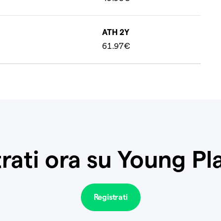
ATH 2Y
61.97€
rati ora su Young P
Registrati