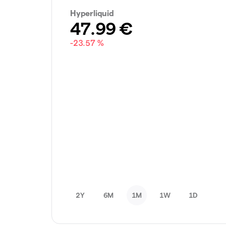
Hyperliquid
47.99
€
-23.57 %
2Y
6M
1M
1W
1D