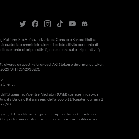
ung Platform S.p.A. è autorizzata da Consob e Banca d'Italia a
i: custodia e amministrazione di cripto-attività per conto di
 collocamento di cripto-attività; consulenza sulle cripto-attività;
CAR), diversa da asset-referenced (ART) token e da e-money token
le 2026 (DTI: RGN2XS8ZG).
io
a Clienti.
 dall’Organismo Agenti e Mediatori (OAM) con identificativo n.
o dalla Banca d’Italia ai sensi dell’articolo 114-quater, comma 1
no (MI).
egrale, del capitale impiegato. Le cripto-attività detenute non
CE). Le performance storiche e le previsioni non costituiscono