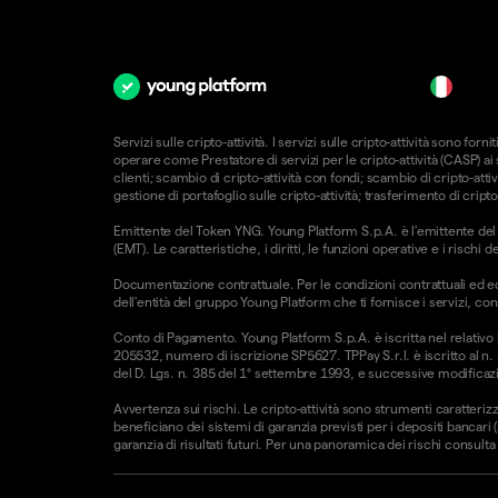
it
Servizi sulle cripto-attività. I servizi sulle cripto-attività sono 
operare come Prestatore di servizi per le cripto-attività (CASP) a
clienti; scambio di cripto-attività con fondi; scambio di cripto-attiv
gestione di portafoglio sulle cripto-attività; trasferimento di cripto
Emittente del Token YNG. Young Platform S.p.A. è l'emittente del T
(EMT). Le caratteristiche, i diritti, le funzioni operative e i risc
Documentazione contrattuale. Per le condizioni contrattuali ed e
dell'entità del gruppo Young Platform che ti fornisce i servizi, con
Conto di Pagamento. Young Platform S.p.A. è iscritta nel relativo
205532, numero di iscrizione SP5627. TPPay S.r.l. è iscritto al n.
del D. Lgs. n. 385 del 1° settembre 1993, e successive modificazio
Avvertenza sui rischi. Le cripto-attività sono strumenti caratterizz
beneficiano dei sistemi di garanzia previsti per i depositi bancari
garanzia di risultati futuri. Per una panoramica dei rischi consulta l