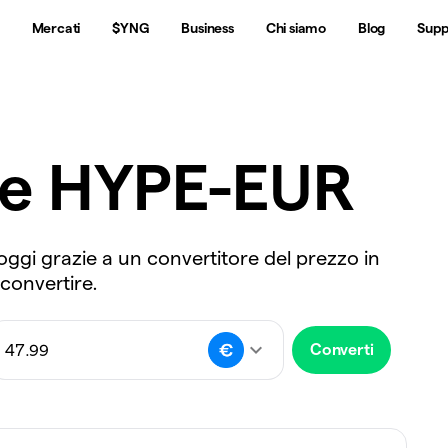
Mercati
$YNG
Business
Chi siamo
Blog
Supp
re HYPE-EUR
oggi grazie a un convertitore del prezzo in
 convertire.
Converti