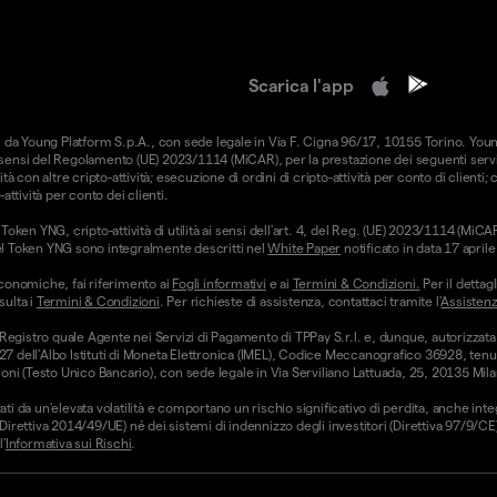
Scarica l'app
forniti da Young Platform S.p.A., con sede legale in Via F. Cigna 96/17, 10155 Torino. Yo
i sensi del Regolamento (UE) 2023/1114 (MiCAR), per la prestazione dei seguenti serviz
ità con altre cripto-attività; esecuzione di ordini di cripto-attività per conto di clienti;
-attività per conto dei clienti.
oken YNG, cripto-attività di utilità ai sensi dell'art. 4, del Reg. (UE) 2023/1114 (Mi
hi del Token YNG sono integralmente descritti nel
White Paper
notificato in data 17 apri
conomiche, fai riferimento ai
Fogli informativi
e ai
Termini & Condizioni.
Per il dettagl
sulta i
Termini & Condizioni
. Per richieste di assistenza, contattaci tramite l'
Assistenz
 Registro quale Agente nei Servizi di Pagamento di TPPay S.r.l. e, dunque, autorizzata
 27 dell’Albo Istituti di Moneta Elettronica (IMEL), Codice Meccanografico 36928, tenut
ni (Testo Unico Bancario), con sede legale in Via Serviliano Lattuada, 25, 20135 Mila
ati da un'elevata volatilità e comportano un rischio significativo di perdita, anche int
 (Direttiva 2014/49/UE) né dei sistemi di indennizzo degli investitori (Direttiva 97/9/
'
Informativa sui Rischi
.