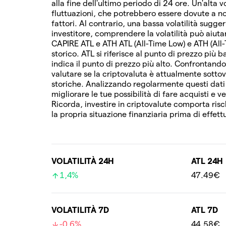
alla fine dell'ultimo periodo di 24 ore. Un'alta v
fluttuazioni, che potrebbero essere dovute a not
fattori. Al contrario, una bassa volatilità sugg
investitore, comprendere la volatilità può aiutart
CAPIRE ATL e ATH ATL (All-Time Low) e ATH (All
storico. ATL si riferisce al punto di prezzo più
indica il punto di prezzo più alto. Confrontando
valutare se la criptovaluta è attualmente sottov
storiche. Analizzando regolarmente questi dat
migliorare le tue possibilità di fare acquisti e 
Ricorda, investire in criptovalute comporta risc
la propria situazione finanziaria prima di effett
VOLATILITÀ 24H
ATL 24H
1,4%
47.49€
VOLATILITÀ 7D
ATL 7D
-0,6%
44.58€