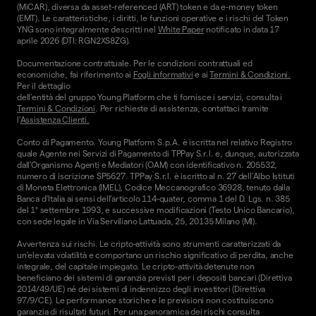
(MiCAR), diversa da asset-referenced (ART) token e da e-money token
(EMT). Le caratteristiche, i diritti, le funzioni operative e i rischi del Token
YNG sono integralmente descritti nel
White Paper
notificato in data 17
aprile 2026 (DTI: RGN2XS8ZG).
Documentazione contrattuale. Per le condizioni contrattuali ed
economiche, fai riferimento ai
Fogli informativi
e ai
Termini & Condizioni.
Per il dettaglio
dell'entità del gruppo Young Platform che ti fornisce i servizi, consulta i
Termini & Condizioni
. Per richieste di assistenza, contattaci tramite
l'
Assistenza Clienti.
Conto di Pagamento. Young Platform S.p.A. è iscritta nel relativo Registro
quale Agente nei Servizi di Pagamento di TPPay S.r.l. e, dunque, autorizzata
dall’Organismo Agenti e Mediatori (OAM) con identificativo n. 205532,
numero di iscrizione SP5627. TPPay S.r.l. è iscritto al n. 27 dell’Albo Istituti
di Moneta Elettronica (IMEL), Codice Meccanografico 36928, tenuto dalla
Banca d’Italia ai sensi dell’articolo 114-quater, comma 1 del D. Lgs. n. 385
del 1° settembre 1993, e successive modificazioni (Testo Unico Bancario),
con sede legale in Via Serviliano Lattuada, 25, 20135 Milano (MI).
Avvertenza sui rischi. Le cripto-attività sono strumenti caratterizzati da
un'elevata volatilità e comportano un rischio significativo di perdita, anche
integrale, del capitale impiegato. Le cripto-attività detenute non
beneficiano dei sistemi di garanzia previsti per i depositi bancari (Direttiva
2014/49/UE) né dei sistemi di indennizzo degli investitori (Direttiva
97/9/CE). Le performance storiche e le previsioni non costituiscono
garanzia di risultati futuri. Per una panoramica dei rischi consulta