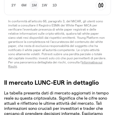
2Y
6M
1M
1W
1D
In conformità all’articolo 66, paragrafo 3, del MiCAR, gli utenti sono
invitati a consultare il Registro ESMA dei White Paper MiCA per
verificare l’eventuale presenza di white paper registrati e delle
relative informazioni sulle cripto-attività, qualora tali white paper
siano stati resi disponibili dai rispettivi emittenti. Young Platform non
garantisce la completezza né l’accuratezza del contenuto dei white
paper, che resta di esclusiva responsabilità del soggetto che ha
notificato il white paper all’autorità competente. Le cripto-attività
sono altamente volatili. Potresti subire una perdita parziale o totale
del capitale investito: investi solo ciò che puoi permetterti di perdere.
Per una panoramica dettagliata dei rischi, consulta l'
Informativa sui
Rischi
.
Il mercato LUNC-EUR in dettaglio
La tabella presenta dati di mercato aggiornati in tempo
reale su questa criptovaluta. Significa che le cifre sono
attuali e riflettono le ultime attività del mercato. Tali
informazioni sono cruciali per investitori e trader che
cercano di prendere decisioni informate. Esploriamo