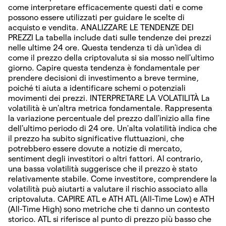
come interpretare efficacemente questi dati e come
possono essere utilizzati per guidare le scelte di
acquisto e vendita. ANALIZZARE LE TENDENZE DEI
PREZZI La tabella include dati sulle tendenze dei prezzi
nelle ultime 24 ore. Questa tendenza ti dà un'idea di
come il prezzo della criptovaluta si sia mosso nell'ultimo
giorno. Capire questa tendenza è fondamentale per
prendere decisioni di investimento a breve termine,
poiché ti aiuta a identificare schemi o potenziali
movimenti dei prezzi. INTERPRETARE LA VOLATILITÀ La
volatilità è un'altra metrica fondamentale. Rappresenta
la variazione percentuale del prezzo dall'inizio alla fine
dell'ultimo periodo di 24 ore. Un'alta volatilità indica che
il prezzo ha subito significative fluttuazioni, che
potrebbero essere dovute a notizie di mercato,
sentiment degli investitori o altri fattori. Al contrario,
una bassa volatilità suggerisce che il prezzo è stato
relativamente stabile. Come investitore, comprendere la
volatilità può aiutarti a valutare il rischio associato alla
criptovaluta. CAPIRE ATL e ATH ATL (All-Time Low) e ATH
(All-Time High) sono metriche che ti danno un contesto
storico. ATL si riferisce al punto di prezzo più basso che