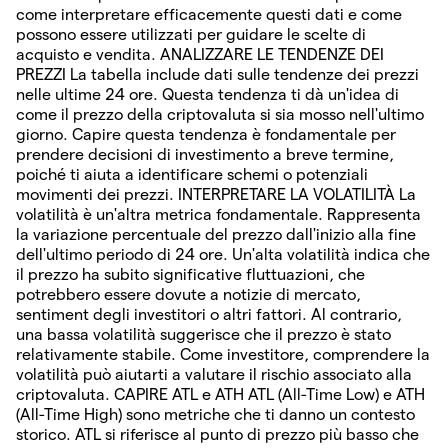
come interpretare efficacemente questi dati e come
possono essere utilizzati per guidare le scelte di
acquisto e vendita. ANALIZZARE LE TENDENZE DEI
PREZZI La tabella include dati sulle tendenze dei prezzi
nelle ultime 24 ore. Questa tendenza ti dà un'idea di
come il prezzo della criptovaluta si sia mosso nell'ultimo
giorno. Capire questa tendenza è fondamentale per
prendere decisioni di investimento a breve termine,
poiché ti aiuta a identificare schemi o potenziali
movimenti dei prezzi. INTERPRETARE LA VOLATILITÀ La
volatilità è un'altra metrica fondamentale. Rappresenta
la variazione percentuale del prezzo dall'inizio alla fine
dell'ultimo periodo di 24 ore. Un'alta volatilità indica che
il prezzo ha subito significative fluttuazioni, che
potrebbero essere dovute a notizie di mercato,
sentiment degli investitori o altri fattori. Al contrario,
una bassa volatilità suggerisce che il prezzo è stato
relativamente stabile. Come investitore, comprendere la
volatilità può aiutarti a valutare il rischio associato alla
criptovaluta. CAPIRE ATL e ATH ATL (All-Time Low) e ATH
(All-Time High) sono metriche che ti danno un contesto
storico. ATL si riferisce al punto di prezzo più basso che