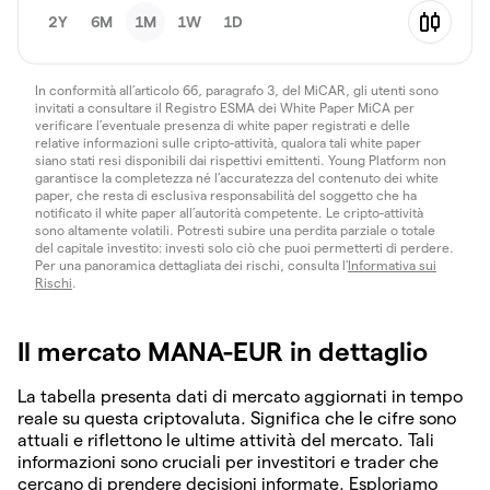
2Y
6M
1M
1W
1D
In conformità all’articolo 66, paragrafo 3, del MiCAR, gli utenti sono
invitati a consultare il Registro ESMA dei White Paper MiCA per
verificare l’eventuale presenza di white paper registrati e delle
relative informazioni sulle cripto-attività, qualora tali white paper
siano stati resi disponibili dai rispettivi emittenti. Young Platform non
garantisce la completezza né l’accuratezza del contenuto dei white
paper, che resta di esclusiva responsabilità del soggetto che ha
notificato il white paper all’autorità competente. Le cripto-attività
sono altamente volatili. Potresti subire una perdita parziale o totale
del capitale investito: investi solo ciò che puoi permetterti di perdere.
Per una panoramica dettagliata dei rischi, consulta l'
Informativa sui
Rischi
.
Il mercato MANA-EUR in dettaglio
La tabella presenta dati di mercato aggiornati in tempo
reale su questa criptovaluta. Significa che le cifre sono
attuali e riflettono le ultime attività del mercato. Tali
informazioni sono cruciali per investitori e trader che
cercano di prendere decisioni informate. Esploriamo