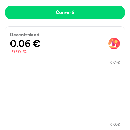
Converti
Decentraland
0.06
€
-9.97 %
0.07
€
0.06
€