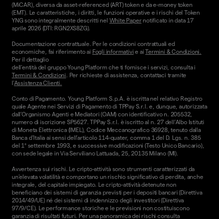
(MiCAR), diversa da asset-referenced (ART) token e da e-money token
(EMT). Le caratteristiche, i diritti, le funzioni operative e i rischi del Token
YNG sono integralmente descritti nel
White Paper
notificato in data 17
aprile 2026 (DTI: RGN2XS8ZG).
Documentazione contrattuale. Per le condizioni contrattuali ed
economiche, fai riferimento ai
Fogli informativi
e ai
Termini & Condizioni.
Per il dettaglio
dell'entità del gruppo Young Platform che ti fornisce i servizi, consulta i
Termini & Condizioni
. Per richieste di assistenza, contattaci tramite
l'
Assistenza Clienti.
Conto di Pagamento. Young Platform S.p.A. è iscritta nel relativo Registro
quale Agente nei Servizi di Pagamento di TPPay S.r.l. e, dunque, autorizzata
dall’Organismo Agenti e Mediatori (OAM) con identificativo n. 205532,
numero di iscrizione SP5627. TPPay S.r.l. è iscritto al n. 27 dell’Albo Istituti
di Moneta Elettronica (IMEL), Codice Meccanografico 36928, tenuto dalla
Banca d’Italia ai sensi dell’articolo 114-quater, comma 1 del D. Lgs. n. 385
del 1° settembre 1993, e successive modificazioni (Testo Unico Bancario),
con sede legale in Via Serviliano Lattuada, 25, 20135 Milano (MI).
Avvertenza sui rischi. Le cripto-attività sono strumenti caratterizzati da
un'elevata volatilità e comportano un rischio significativo di perdita, anche
integrale, del capitale impiegato. Le cripto-attività detenute non
beneficiano dei sistemi di garanzia previsti per i depositi bancari (Direttiva
2014/49/UE) né dei sistemi di indennizzo degli investitori (Direttiva
97/9/CE). Le performance storiche e le previsioni non costituiscono
garanzia di risultati futuri. Per una panoramica dei rischi consulta