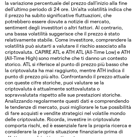
la variazione percentuale del prezzo dall'inizio alla fine
dell'ultimo periodo di 24 ore. Un'alta volatilità indica che
il prezzo ha subito significative fluttuazioni, che
potrebbero essere dovute a notizie di mercato,
sentiment degli investitori o altri fattori. Al contrario,
una bassa volatilità suggerisce che il prezzo è stato
relativamente stabile. Come investitore, comprendere la
volatilità può aiutarti a valutare il rischio associato alla
criptovaluta. CAPIRE ATL e ATH ATL (All-Time Low) e ATH
(All-Time High) sono metriche che ti danno un contesto
storico. ATL si riferisce al punto di prezzo più basso che
la criptovaluta ha mai raggiunto, mentre ATH indica il
punto di prezzo più alto. Confrontando il prezzo attuale
con queste cifre storiche, puoi valutare se la
criptovaluta è attualmente sottovalutata o
sopravvalutata rispetto alle sue prestazioni storiche.
Analizzando regolarmente questi dati e comprendendo
le tendenze di mercato, puoi migliorare le tue possibilità
di fare acquisti e vendite strategici nel volatile mondo
delle criptovalute. Ricorda, investire in criptovalute
comporta rischi, ed è essenziale fare la propria ricerca e
considerare la propria situazione finanziaria prima di