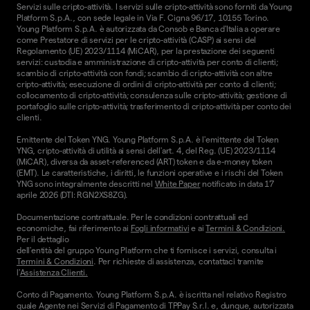
Servizi sulle cripto-attività. I servizi sulle cripto-attività sono forniti da Young
Platform S.p.A., con sede legale in Via F. Cigna 96/17, 10155 Torino.
Young Platform S.p.A. è autorizzata da Consob e Banca d'Italia a operare
come Prestatore di servizi per le cripto-attività (CASP) ai sensi del
Regolamento (UE) 2023/1114 (MiCAR), per la prestazione dei seguenti
servizi: custodia e amministrazione di cripto-attività per conto di clienti;
scambio di cripto-attività con fondi; scambio di cripto-attività con altre
cripto-attività; esecuzione di ordini di cripto-attività per conto di clienti;
collocamento di cripto-attività; consulenza sulle cripto-attività; gestione di
portafoglio sulle cripto-attività; trasferimento di cripto-attività per conto dei
clienti.
Emittente del Token YNG. Young Platform S.p.A. è l'emittente del Token
YNG, cripto-attività di utilità ai sensi dell'art. 4, del Reg. (UE) 2023/1114
(MiCAR), diversa da asset-referenced (ART) token e da e-money token
(EMT). Le caratteristiche, i diritti, le funzioni operative e i rischi del Token
YNG sono integralmente descritti nel
White Paper
notificato in data 17
aprile 2026 (DTI: RGN2XS8ZG).
Documentazione contrattuale. Per le condizioni contrattuali ed
economiche, fai riferimento ai
Fogli informativi
e ai
Termini & Condizioni.
Per il dettaglio
dell'entità del gruppo Young Platform che ti fornisce i servizi, consulta i
Termini & Condizioni
. Per richieste di assistenza, contattaci tramite
l'
Assistenza Clienti.
Conto di Pagamento. Young Platform S.p.A. è iscritta nel relativo Registro
quale Agente nei Servizi di Pagamento di TPPay S.r.l. e, dunque, autorizzata