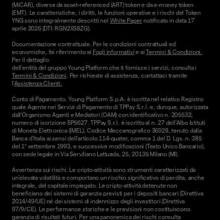
(MiCAR), diversa da asset-referenced (ART) token e da e-money token
(EMT). Le caratteristiche, i diritti, le funzioni operative e i rischi del Token
YNG sono integralmente descritti nel
White Paper
notificato in data 17
aprile 2026 (DTI: RGN2XS8ZG).
Documentazione contrattuale. Per le condizioni contrattuali ed
economiche, fai riferimento ai
Fogli informativi
e ai
Termini & Condizioni.
Per il dettaglio
dell'entità del gruppo Young Platform che ti fornisce i servizi, consulta i
Termini & Condizioni
. Per richieste di assistenza, contattaci tramite
l'
Assistenza Clienti.
Conto di Pagamento. Young Platform S.p.A. è iscritta nel relativo Registro
quale Agente nei Servizi di Pagamento di TPPay S.r.l. e, dunque, autorizzata
dall’Organismo Agenti e Mediatori (OAM) con identificativo n. 205532,
numero di iscrizione SP5627. TPPay S.r.l. è iscritto al n. 27 dell’Albo Istituti
di Moneta Elettronica (IMEL), Codice Meccanografico 36928, tenuto dalla
Banca d’Italia ai sensi dell’articolo 114-quater, comma 1 del D. Lgs. n. 385
del 1° settembre 1993, e successive modificazioni (Testo Unico Bancario),
con sede legale in Via Serviliano Lattuada, 25, 20135 Milano (MI).
Avvertenza sui rischi. Le cripto-attività sono strumenti caratterizzati da
un'elevata volatilità e comportano un rischio significativo di perdita, anche
integrale, del capitale impiegato. Le cripto-attività detenute non
beneficiano dei sistemi di garanzia previsti per i depositi bancari (Direttiva
2014/49/UE) né dei sistemi di indennizzo degli investitori (Direttiva
97/9/CE). Le performance storiche e le previsioni non costituiscono
garanzia di risultati futuri. Per una panoramica dei rischi consulta