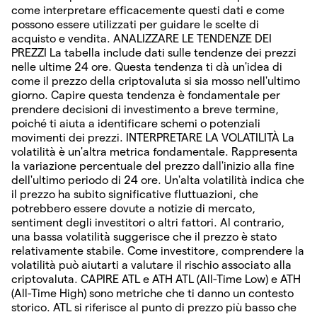
come interpretare efficacemente questi dati e come
possono essere utilizzati per guidare le scelte di
acquisto e vendita. ANALIZZARE LE TENDENZE DEI
PREZZI La tabella include dati sulle tendenze dei prezzi
nelle ultime 24 ore. Questa tendenza ti dà un'idea di
come il prezzo della criptovaluta si sia mosso nell'ultimo
giorno. Capire questa tendenza è fondamentale per
prendere decisioni di investimento a breve termine,
poiché ti aiuta a identificare schemi o potenziali
movimenti dei prezzi. INTERPRETARE LA VOLATILITÀ La
volatilità è un'altra metrica fondamentale. Rappresenta
la variazione percentuale del prezzo dall'inizio alla fine
dell'ultimo periodo di 24 ore. Un'alta volatilità indica che
il prezzo ha subito significative fluttuazioni, che
potrebbero essere dovute a notizie di mercato,
sentiment degli investitori o altri fattori. Al contrario,
una bassa volatilità suggerisce che il prezzo è stato
relativamente stabile. Come investitore, comprendere la
volatilità può aiutarti a valutare il rischio associato alla
criptovaluta. CAPIRE ATL e ATH ATL (All-Time Low) e ATH
(All-Time High) sono metriche che ti danno un contesto
storico. ATL si riferisce al punto di prezzo più basso che