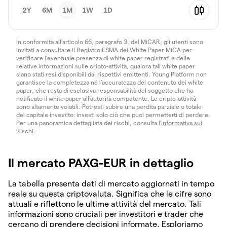
2Y
6M
1M
1W
1D
In conformità all’articolo 66, paragrafo 3, del MiCAR, gli utenti sono
invitati a consultare il Registro ESMA dei White Paper MiCA per
verificare l’eventuale presenza di white paper registrati e delle
relative informazioni sulle cripto-attività, qualora tali white paper
siano stati resi disponibili dai rispettivi emittenti. Young Platform non
garantisce la completezza né l’accuratezza del contenuto dei white
paper, che resta di esclusiva responsabilità del soggetto che ha
notificato il white paper all’autorità competente. Le cripto-attività
sono altamente volatili. Potresti subire una perdita parziale o totale
del capitale investito: investi solo ciò che puoi permetterti di perdere.
Per una panoramica dettagliata dei rischi, consulta l'
Informativa sui
Rischi
.
Il mercato PAXG-EUR in dettaglio
La tabella presenta dati di mercato aggiornati in tempo
reale su questa criptovaluta. Significa che le cifre sono
attuali e riflettono le ultime attività del mercato. Tali
informazioni sono cruciali per investitori e trader che
cercano di prendere decisioni informate. Esploriamo