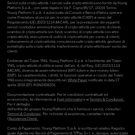
Servizi sulle cripto-attività. I servizi sulle cripto-attività sono forniti da Young
Platform S.p.A., con sede legale in Via F. Cigna 96/17, 10155 Torino.
Young Platform S.p.A. è autorizzata da Consob e Banca d'Italia a operare
come Prestatore di servizi per le cripto-attività (CASP) ai sensi del
Regolamento (UE) 2023/1114 (MiCAR), per la prestazione dei seguenti
servizi: custodia e amministrazione di cripto-attività per conto di clienti;
scambio di cripto-attività con fondi; scambio di cripto-attività con altre
cripto-attività; esecuzione di ordini di cripto-attività per conto di clienti;
collocamento di cripto-attività; consulenza sulle cripto-attività; gestione di
portafoglio sulle cripto-attività; trasferimento di cripto-attività per conto dei
clienti.
Emittente del Token YNG. Young Platform S.p.A. è l'emittente del Token
YNG, cripto-attività di utilità ai sensi dell'art. 4, del Reg. (UE) 2023/1114
(MiCAR), diversa da asset-referenced (ART) token e da e-money token
(EMT). Le caratteristiche, i diritti, le funzioni operative e i rischi del Token
YNG sono integralmente descritti nel
White Paper
notificato in data 17
aprile 2026 (DTI: RGN2XS8ZG).
Documentazione contrattuale. Per le condizioni contrattuali ed
economiche, fai riferimento ai
Fogli informativi
e ai
Termini & Condizioni.
Per il dettaglio
dell'entità del gruppo Young Platform che ti fornisce i servizi, consulta i
Termini & Condizioni
. Per richieste di assistenza, contattaci tramite
l'
Assistenza Clienti.
Conto di Pagamento. Young Platform S.p.A. è iscritta nel relativo Registro
quale Agente nei Servizi di Pagamento di TPPay S.r.l. e, dunque, autorizzata