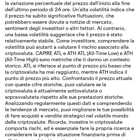
la variazione percentuale del prezzo dall'inizio alla fine
dell'ultimo periodo di 24 ore. Un'alta volatilità indica che
il prezzo ha subito significative fluttuazioni, che
potrebbero essere dovute a notizie di mercato,
sentiment degli investitori o altri fattori. Al contrario,
una bassa volatilità suggerisce che il prezzo è stato
relativamente stabile. Come investitore, comprendere la
volatilità può aiutarti a valutare il rischio associato alla
criptovaluta. CAPIRE ATL e ATH ATL (All-Time Low) e ATH
(All-Time High) sono metriche che ti danno un contesto
storico. ATL si riferisce al punto di prezzo più basso che
la criptovaluta ha mai raggiunto, mentre ATH indica il
punto di prezzo più alto. Confrontando il prezzo attuale
con queste cifre storiche, puoi valutare se la
criptovaluta è attualmente sottovalutata o
sopravvalutata rispetto alle sue prestazioni storiche.
Analizzando regolarmente questi dati e comprendendo
le tendenze di mercato, puoi migliorare le tue possibilità
di fare acquisti e vendite strategici nel volatile mondo
delle criptovalute. Ricorda, investire in criptovalute
comporta rischi, ed è essenziale fare la propria ricerca e
considerare la propria situazione finanziaria prima di