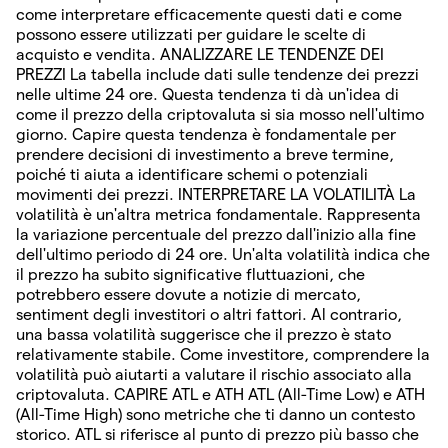
come interpretare efficacemente questi dati e come
possono essere utilizzati per guidare le scelte di
acquisto e vendita. ANALIZZARE LE TENDENZE DEI
PREZZI La tabella include dati sulle tendenze dei prezzi
nelle ultime 24 ore. Questa tendenza ti dà un'idea di
come il prezzo della criptovaluta si sia mosso nell'ultimo
giorno. Capire questa tendenza è fondamentale per
prendere decisioni di investimento a breve termine,
poiché ti aiuta a identificare schemi o potenziali
movimenti dei prezzi. INTERPRETARE LA VOLATILITÀ La
volatilità è un'altra metrica fondamentale. Rappresenta
la variazione percentuale del prezzo dall'inizio alla fine
dell'ultimo periodo di 24 ore. Un'alta volatilità indica che
il prezzo ha subito significative fluttuazioni, che
potrebbero essere dovute a notizie di mercato,
sentiment degli investitori o altri fattori. Al contrario,
una bassa volatilità suggerisce che il prezzo è stato
relativamente stabile. Come investitore, comprendere la
volatilità può aiutarti a valutare il rischio associato alla
criptovaluta. CAPIRE ATL e ATH ATL (All-Time Low) e ATH
(All-Time High) sono metriche che ti danno un contesto
storico. ATL si riferisce al punto di prezzo più basso che