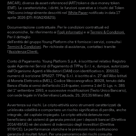
(MiCAR), diversa da asset-referenced (ART) token e da e-money token
(EMT). Le caratteristiche, i diritti, le funzioni operative e i rischi del Token
YNG sono integralmente descritti nel
White Paper
notificato in data 17
aprile 2026 (DTI: RGN2XS8ZG).
Documentazione contrattuale. Per le condizioni contrattuali ed
economiche, fai riferimento ai
Fogli informativi
e ai
Termini & Condizioni.
Per il dettaglio
dell'entità del gruppo Young Platform che ti fornisce i servizi, consulta i
Termini & Condizioni
. Per richieste di assistenza, contattaci tramite
l'
Assistenza Clienti.
Conto di Pagamento. Young Platform S.p.A. è iscritta nel relativo Registro
quale Agente nei Servizi di Pagamento di TPPay S.r.l. e, dunque, autorizzata
dall’Organismo Agenti e Mediatori (OAM) con identificativo n. 205532,
numero di iscrizione SP5627. TPPay S.r.l. è iscritto al n. 27 dell’Albo Istituti
di Moneta Elettronica (IMEL), Codice Meccanografico 36928, tenuto dalla
Banca d’Italia ai sensi dell’articolo 114-quater, comma 1 del D. Lgs. n. 385
del 1° settembre 1993, e successive modificazioni (Testo Unico Bancario),
con sede legale in Via Serviliano Lattuada, 25, 20135 Milano (MI).
Avvertenza sui rischi. Le cripto-attività sono strumenti caratterizzati da
un'elevata volatilità e comportano un rischio significativo di perdita, anche
integrale, del capitale impiegato. Le cripto-attività detenute non
beneficiano dei sistemi di garanzia previsti per i depositi bancari (Direttiva
2014/49/UE) né dei sistemi di indennizzo degli investitori (Direttiva
97/9/CE). Le performance storiche e le previsioni non costituiscono
garanzia di risultati futuri. Per una panoramica dei rischi consulta