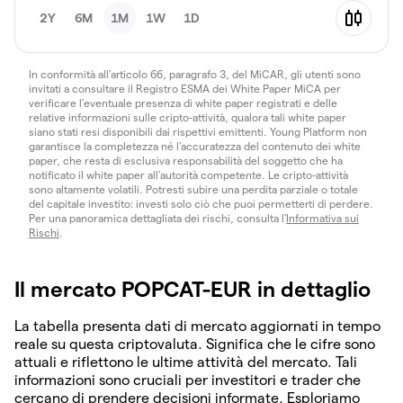
2Y
6M
1M
1W
1D
In conformità all’articolo 66, paragrafo 3, del MiCAR, gli utenti sono
invitati a consultare il Registro ESMA dei White Paper MiCA per
verificare l’eventuale presenza di white paper registrati e delle
relative informazioni sulle cripto-attività, qualora tali white paper
siano stati resi disponibili dai rispettivi emittenti. Young Platform non
garantisce la completezza né l’accuratezza del contenuto dei white
paper, che resta di esclusiva responsabilità del soggetto che ha
notificato il white paper all’autorità competente. Le cripto-attività
sono altamente volatili. Potresti subire una perdita parziale o totale
del capitale investito: investi solo ciò che puoi permetterti di perdere.
Per una panoramica dettagliata dei rischi, consulta l'
Informativa sui
Rischi
.
Il mercato POPCAT-EUR in dettaglio
La tabella presenta dati di mercato aggiornati in tempo
reale su questa criptovaluta. Significa che le cifre sono
attuali e riflettono le ultime attività del mercato. Tali
informazioni sono cruciali per investitori e trader che
cercano di prendere decisioni informate. Esploriamo