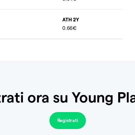
ATH 2Y
0.66€
rati ora su Young P
Registrati