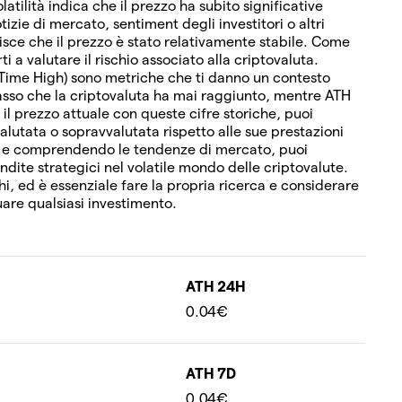
olatilità indica che il prezzo ha subito significative
izie di mercato, sentiment degli investitori o altri
erisce che il prezzo è stato relativamente stabile. Come
i a valutare il rischio associato alla criptovaluta.
-Time High) sono metriche che ti danno un contesto
 basso che la criptovaluta ha mai raggiunto, mentre ATH
 il prezzo attuale con queste cifre storiche, puoi
alutata o sopravvalutata rispetto alle sue prestazioni
i e comprendendo le tendenze di mercato, puoi
vendite strategici nel volatile mondo delle criptovalute.
hi, ed è essenziale fare la propria ricerca e considerare
uare qualsiasi investimento.
ATH 24H
0.04€
ATH 7D
0.04€