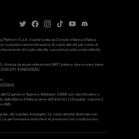
ung Platform S.p.A. è autorizzata da Consob e Banca d'Italia a
i: custodia e amministrazione di cripto-attività per conto di
 collocamento di cripto-attività; consulenza sulle cripto-attività;
CAR), diversa da asset-referenced (ART) token e da e-money token
le 2026 (DTI: RGN2XS8ZG).
io
a Clienti.
 dall’Organismo Agenti e Mediatori (OAM) con identificativo n.
o dalla Banca d’Italia ai sensi dell’articolo 114-quater, comma 1
no (MI).
egrale, del capitale impiegato. Le cripto-attività detenute non
CE). Le performance storiche e le previsioni non costituiscono