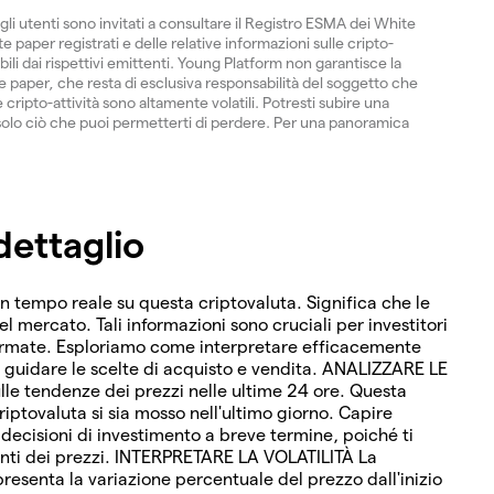
gli utenti sono invitati a consultare il Registro ESMA dei White
 paper registrati e delle relative informazioni sulle cripto-
ibili dai rispettivi emittenti. Young Platform non garantisce la
paper, che resta di esclusiva responsabilità del soggetto che
 cripto-attività sono altamente volatili. Potresti subire una
ti solo ciò che puoi permetterti di perdere. Per una panoramica
dettaglio
in tempo reale su questa criptovaluta. Significa che le
del mercato. Tali informazioni sono cruciali per investitori
formate. Esploriamo come interpretare efficacemente
r guidare le scelte di acquisto e vendita. ANALIZZARE LE
lle tendenze dei prezzi nelle ultime 24 ore. Questa
riptovaluta si sia mosso nell'ultimo giorno. Capire
cisioni di investimento a breve termine, poiché ti
enti dei prezzi. INTERPRETARE LA VOLATILITÀ La
resenta la variazione percentuale del prezzo dall'inizio