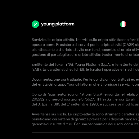
it
Servizi sulle cripto-attività. I servizi sulle cripto-attività sono 
operare come Prestatore di servizi per le cripto-attività (CASP) a
clienti; scambio di cripto-attività con fondi; scambio di cripto-attiv
gestione di portafoglio sulle cripto-attività; trasferimento di cripto
Emittente del Token YNG. Young Platform S.p.A. è l'emittente del T
(EMT). Le caratteristiche, i diritti, le funzioni operative e i risc
Documentazione contrattuale. Per le condizioni contrattuali ed e
dell'entità del gruppo Young Platform che ti fornisce i servizi, con
Conto di Pagamento. Young Platform S.p.A. è iscritta nel relativo
205532, numero di iscrizione SP5627. TPPay S.r.l. è iscritto al n.
del D. Lgs. n. 385 del 1° settembre 1993, e successive modificazio
Avvertenza sui rischi. Le cripto-attività sono strumenti caratterizz
beneficiano dei sistemi di garanzia previsti per i depositi bancari
garanzia di risultati futuri. Per una panoramica dei rischi consulta l