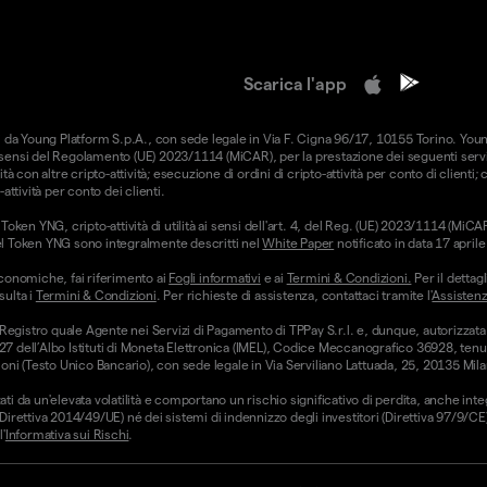
Scarica l'app
forniti da Young Platform S.p.A., con sede legale in Via F. Cigna 96/17, 10155 Torino. Yo
i sensi del Regolamento (UE) 2023/1114 (MiCAR), per la prestazione dei seguenti serviz
ità con altre cripto-attività; esecuzione di ordini di cripto-attività per conto di clienti;
-attività per conto dei clienti.
oken YNG, cripto-attività di utilità ai sensi dell'art. 4, del Reg. (UE) 2023/1114 (Mi
hi del Token YNG sono integralmente descritti nel
White Paper
notificato in data 17 apri
conomiche, fai riferimento ai
Fogli informativi
e ai
Termini & Condizioni.
Per il dettagl
sulta i
Termini & Condizioni
. Per richieste di assistenza, contattaci tramite l'
Assistenz
 Registro quale Agente nei Servizi di Pagamento di TPPay S.r.l. e, dunque, autorizzata
 27 dell’Albo Istituti di Moneta Elettronica (IMEL), Codice Meccanografico 36928, tenut
ni (Testo Unico Bancario), con sede legale in Via Serviliano Lattuada, 25, 20135 Mila
ati da un'elevata volatilità e comportano un rischio significativo di perdita, anche int
 (Direttiva 2014/49/UE) né dei sistemi di indennizzo degli investitori (Direttiva 97/9/
'
Informativa sui Rischi
.