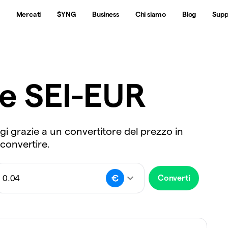
Mercati
$YNG
Business
Chi siamo
Blog
Supp
re SEI-EUR
ggi grazie a un convertitore del prezzo in
 convertire.
Converti