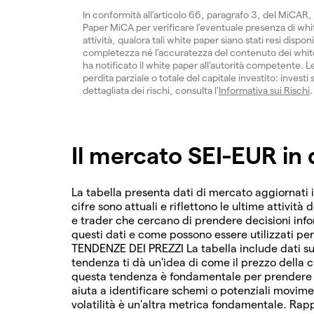
In conformità all’articolo 66, paragrafo 3, del MiCAR, 
Paper MiCA per verificare l’eventuale presenza di white
attività, qualora tali white paper siano stati resi dispon
completezza né l’accuratezza del contenuto dei white 
ha notificato il white paper all’autorità competente. Le
perdita parziale o totale del capitale investito: inves
dettagliata dei rischi, consulta l'
Informativa sui Rischi
.
Il mercato SEI-EUR in 
La tabella presenta dati di mercato aggiornati 
cifre sono attuali e riflettono le ultime attività 
e trader che cercano di prendere decisioni in
questi dati e come possono essere utilizzati pe
TENDENZE DEI PREZZI La tabella include dati su
tendenza ti dà un'idea di come il prezzo della c
questa tendenza è fondamentale per prendere de
aiuta a identificare schemi o potenziali movim
volatilità è un'altra metrica fondamentale. Rapp