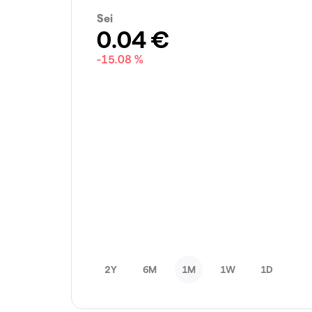
Sei
0.04
€
-15.08 %
2Y
6M
1M
1W
1D