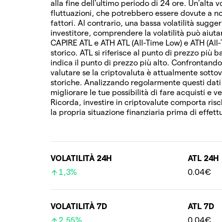
alla fine dell'ultimo periodo di 24 ore. Un'alta v
fluttuazioni, che potrebbero essere dovute a not
fattori. Al contrario, una bassa volatilità sugg
investitore, comprendere la volatilità può aiutart
CAPIRE ATL e ATH ATL (All-Time Low) e ATH (All
storico. ATL si riferisce al punto di prezzo più
indica il punto di prezzo più alto. Confrontando
valutare se la criptovaluta è attualmente sottov
storiche. Analizzando regolarmente questi dat
migliorare le tue possibilità di fare acquisti e 
Ricorda, investire in criptovalute comporta risc
la propria situazione finanziaria prima di effett
VOLATILITÀ 24H
ATL 24H
1,3%
0.04€
VOLATILITÀ 7D
ATL 7D
2,55%
0.04€