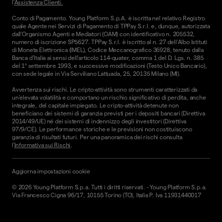
l'
Assistenza Clienti.
Conto di Pagamento. Young Platform S.p.A. è iscritta nel relativo Registro
quale Agente nei Servizi di Pagamento di TPPay S.r.l. e, dunque, autorizzata
dall’Organismo Agenti e Mediatori (OAM) con identificativo n. 205532,
numero di iscrizione SP5627. TPPay S.r.l. è iscritto al n. 27 dell’Albo Istituti
di Moneta Elettronica (IMEL), Codice Meccanografico 36928, tenuto dalla
Banca d’Italia ai sensi dell’articolo 114-quater, comma 1 del D. Lgs. n. 385
del 1° settembre 1993, e successive modificazioni (Testo Unico Bancario),
con sede legale in Via Serviliano Lattuada, 25, 20135 Milano (MI).
Avvertenza sui rischi. Le cripto-attività sono strumenti caratterizzati da
un'elevata volatilità e comportano un rischio significativo di perdita, anche
integrale, del capitale impiegato. Le cripto-attività detenute non
beneficiano dei sistemi di garanzia previsti per i depositi bancari (Direttiva
2014/49/UE) né dei sistemi di indennizzo degli investitori (Direttiva
97/9/CE). Le performance storiche e le previsioni non costituiscono
garanzia di risultati futuri. Per una panoramica dei rischi consulta
l'
Informativa sui Rischi
.
Aggiorna impostazioni cookie
©
2026
Young Platform S.p.a. Tutti i diritti riservati.
-
Young Platform S.p.a.
Via Francesco Cigna 96/17, 10155 Torino (TO), Italia P. Iva 11931440017