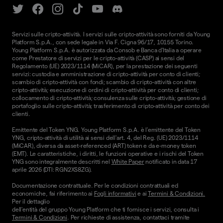
Servizi sulle cripto-attività. I servizi sulle cripto-attività sono forniti da Young
Platform S.p.A., con sede legale in Via F. Cigna 96/17, 10155 Torino.
Young Platform S.p.A. è autorizzata da Consob e Banca d'Italia a operare
come Prestatore di servizi per le cripto-attività (CASP) ai sensi del
Regolamento (UE) 2023/1114 (MiCAR), per la prestazione dei seguenti
servizi: custodia e amministrazione di cripto-attività per conto di clienti;
scambio di cripto-attività con fondi; scambio di cripto-attività con altre
cripto-attività; esecuzione di ordini di cripto-attività per conto di clienti;
collocamento di cripto-attività; consulenza sulle cripto-attività; gestione di
portafoglio sulle cripto-attività; trasferimento di cripto-attività per conto dei
clienti.
Emittente del Token YNG. Young Platform S.p.A. è l'emittente del Token
YNG, cripto-attività di utilità ai sensi dell'art. 4, del Reg. (UE) 2023/1114
(MiCAR), diversa da asset-referenced (ART) token e da e-money token
(EMT). Le caratteristiche, i diritti, le funzioni operative e i rischi del Token
YNG sono integralmente descritti nel
White Paper
notificato in data 17
aprile 2026 (DTI: RGN2XS8ZG).
Documentazione contrattuale. Per le condizioni contrattuali ed
economiche, fai riferimento ai
Fogli informativi
e ai
Termini & Condizioni.
Per il dettaglio
dell'entità del gruppo Young Platform che ti fornisce i servizi, consulta i
Termini & Condizioni
. Per richieste di assistenza, contattaci tramite