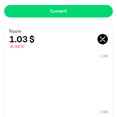
Converti
Ripple
1.03
$
-6.34 %
1.16
$
1.02
$