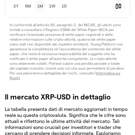
2Y
6M
1M
1W
1D
In conformità all’articolo 66, paragrafo 3, del MiCAR, gli utenti sono
invitati a consultare il Registro ESMA dei White Paper MiCA per
verificare l’eventuale presenza di white paper registrati e delle
relative informazioni sulle cripto-attività, qualora tali white paper
siano stati resi disponibili dai rispettivi emittenti. Young Platform non
garantisce la completezza né l’accuratezza del contenuto dei white
paper, che resta di esclusiva responsabilità del soggetto che ha
notificato il white paper all’autorità competente. Le cripto-attività
sono altamente volatili. Potresti subire una perdita parziale o totale
del capitale investito: investi solo ciò che puoi permetterti di perdere.
Per una panoramica dettagliata dei rischi, consulta l'
Informativa sui
Rischi
.
Il mercato XRP-USD in dettaglio
La tabella presenta dati di mercato aggiornati in tempo
reale su questa criptovaluta. Significa che le cifre sono
attuali e riflettono le ultime attività del mercato. Tali
informazioni sono cruciali per investitori e trader che
cercano di prendere decisioni informate. Esploriamo