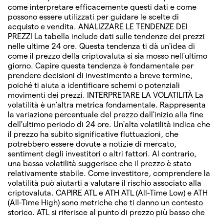
come interpretare efficacemente questi dati e come
possono essere utilizzati per guidare le scelte di
acquisto e vendita. ANALIZZARE LE TENDENZE DEI
PREZZI La tabella include dati sulle tendenze dei prezzi
nelle ultime 24 ore. Questa tendenza ti dà un'idea di
come il prezzo della criptovaluta si sia mosso nell'ultimo
giorno. Capire questa tendenza è fondamentale per
prendere decisioni di investimento a breve termine,
poiché ti aiuta a identificare schemi o potenziali
movimenti dei prezzi. INTERPRETARE LA VOLATILITÀ La
volatilità è un'altra metrica fondamentale. Rappresenta
la variazione percentuale del prezzo dall'inizio alla fine
dell'ultimo periodo di 24 ore. Un'alta volatilità indica che
il prezzo ha subito significative fluttuazioni, che
potrebbero essere dovute a notizie di mercato,
sentiment degli investitori o altri fattori. Al contrario,
una bassa volatilità suggerisce che il prezzo è stato
relativamente stabile. Come investitore, comprendere la
volatilità può aiutarti a valutare il rischio associato alla
criptovaluta. CAPIRE ATL e ATH ATL (All-Time Low) e ATH
(All-Time High) sono metriche che ti danno un contesto
storico. ATL si riferisce al punto di prezzo più basso che