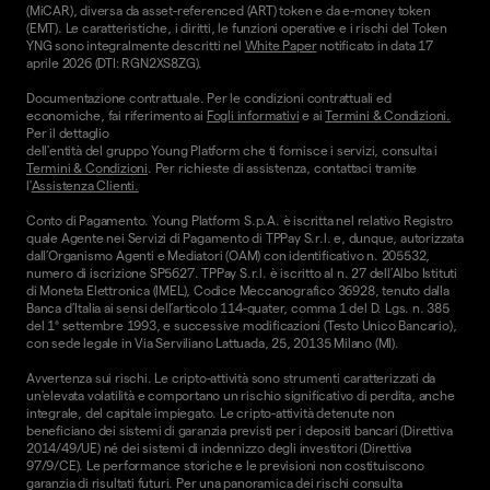
(MiCAR), diversa da asset-referenced (ART) token e da e-money token
(EMT). Le caratteristiche, i diritti, le funzioni operative e i rischi del Token
YNG sono integralmente descritti nel
White Paper
notificato in data 17
aprile 2026 (DTI: RGN2XS8ZG).
Documentazione contrattuale. Per le condizioni contrattuali ed
economiche, fai riferimento ai
Fogli informativi
e ai
Termini & Condizioni.
Per il dettaglio
dell'entità del gruppo Young Platform che ti fornisce i servizi, consulta i
Termini & Condizioni
. Per richieste di assistenza, contattaci tramite
l'
Assistenza Clienti.
Conto di Pagamento. Young Platform S.p.A. è iscritta nel relativo Registro
quale Agente nei Servizi di Pagamento di TPPay S.r.l. e, dunque, autorizzata
dall’Organismo Agenti e Mediatori (OAM) con identificativo n. 205532,
numero di iscrizione SP5627. TPPay S.r.l. è iscritto al n. 27 dell’Albo Istituti
di Moneta Elettronica (IMEL), Codice Meccanografico 36928, tenuto dalla
Banca d’Italia ai sensi dell’articolo 114-quater, comma 1 del D. Lgs. n. 385
del 1° settembre 1993, e successive modificazioni (Testo Unico Bancario),
con sede legale in Via Serviliano Lattuada, 25, 20135 Milano (MI).
Avvertenza sui rischi. Le cripto-attività sono strumenti caratterizzati da
un'elevata volatilità e comportano un rischio significativo di perdita, anche
integrale, del capitale impiegato. Le cripto-attività detenute non
beneficiano dei sistemi di garanzia previsti per i depositi bancari (Direttiva
2014/49/UE) né dei sistemi di indennizzo degli investitori (Direttiva
97/9/CE). Le performance storiche e le previsioni non costituiscono
garanzia di risultati futuri. Per una panoramica dei rischi consulta