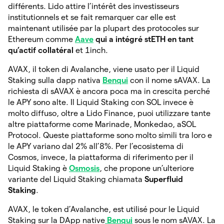
différents. Lido attire l’intérêt des investisseurs
institutionnels et se fait remarquer car elle est
maintenant utilisée par la plupart des protocoles sur
Ethereum comme
Aave
qui a intégré stETH en tant
qu’actif collatéral
et 1inch.
AVAX, il token di Avalanche, viene usato per il Liquid
Staking sulla dapp nativa
Benqui
con il nome sAVAX. La
richiesta di sAVAX è ancora poca ma in crescita perché
le APY sono alte. Il Liquid Staking con SOL invece è
molto diffuso, oltre a Lido Finance, puoi utilizzare tante
altre piattaforme come Marinade, Monkedao, aSOL
Protocol. Queste piattaforme sono molto simili tra loro e
le APY variano dal 2% all’8%. Per l’ecosistema di
Cosmos, invece, la piattaforma di riferimento per il
Liquid Staking è
Osmosis
, che propone un’ulteriore
variante del Liquid Staking chiamata
Superfluid
Staking
.
AVAX, le token d’Avalanche, est utilisé pour le Liquid
Staking sur la DApp native
Benqui
sous le nom sAVAX. La