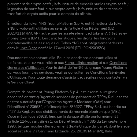
placement de crypto-actifs ; la fourniture de conseils sur les crypto-actifs ;
la gestion de portefeuille sur crypto-actifs ; la fourniture de services de
transfert de crypto-actifs pour le compte de clients.
Émetteur du Token YNG. Young Platform S.p.A. est l'émetteur du Token
YNG, crypto-actif utilitaire au sens de l'article 4 du Règlement (UE)
2023/1114 (MiCAR), autre que les asset-referenced tokens (ART) et les e-
money tokens (EMT). Les caractéristiques, les droits, les fonctions
opérationnelles et les risques du Token YNG sont intégralement décrits
dans le
Livre Blanc
notifié le 17 avril 2026 (DTI : RGN2XS8ZG).
Documentation contractuelle. Pour les conditions contractuelles et
tarifaires, veuillez vous référer aux
Fiches d'information
et aux
Conditions
Générales d'Utilisation.
Pour le détail de l'entité du groupe Young Platform
qui vous fournit les services, veuillez consulter les
Conditions Générales
d'Utilisation
. Pour toute demande d'assistance, veuillez nous contacter via
le
Service Client.
Compte de paiement. Young Platform S.p.A. est inscrite au registre
concerné en tant qu'Agent de services de paiement de TPPay S.r.l. et est à
ce titre autorisée par l'Organismo Agenti e Mediatori (OAM) sous
l'identifiant n° 205532, n° d'inscription SP5627. TPPay S.r.l. est inscrite au
n° 27 du Registre des établissements de monnaie électronique (IMEL),
Code mécanique 36928, tenu par la Banque d'Italie conformément à
l'article 114-quater, alinéa 1, du Décret législatif n° 385 du 1er septembre
1993, tel que modifié ultérieurement (Texte Unique Bancaire), dont le siège
social est situé Via Serviliano Lattuada, 25, 20135 Milan (MI), Italie.