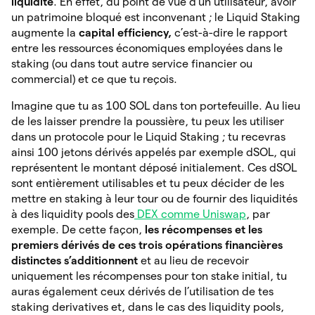
liquidité
. En effet, du point de vue d’un utilisateur, avoir
un patrimoine bloqué est inconvenant ; le Liquid Staking
augmente la
capital efficiency,
c’est-à-dire le rapport
entre les ressources économiques employées dans le
staking (ou dans tout autre service financier ou
commercial) et ce que tu reçois.
Imagine que tu as 100 SOL dans ton portefeuille. Au lieu
de les laisser prendre la poussière, tu peux les utiliser
dans un protocole pour le Liquid Staking ; tu recevras
ainsi 100 jetons dérivés appelés par exemple dSOL, qui
représentent le montant déposé initialement. Ces dSOL
sont entièrement utilisables et tu peux décider de les
mettre en staking à leur tour ou de fournir des liquidités
à des liquidity pools des
DEX comme Uniswap
, par
exemple. De cette façon,
les récompenses et les
premiers dérivés de ces trois opérations financières
distinctes s’additionnent
et au lieu de recevoir
uniquement les récompenses pour ton stake initial, tu
auras également ceux dérivés de l’utilisation de tes
staking derivatives et, dans le cas des liquidity pools,