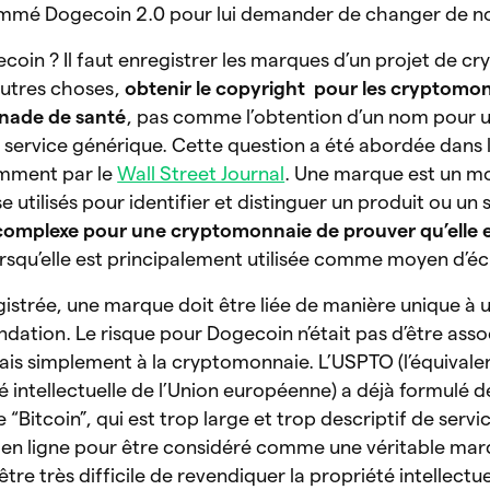
nommé Dogecoin 2.0 pour lui demander de changer de 
gecoin ? Il faut enregistrer les marques d’un projet de 
autres choses,
obtenir le copyright pour les cryptomon
nade de santé
, pas comme l’obtention d’un nom pour 
 service générique. Cette question a été abordée dans l’
mment par le
Wall Street Journal
. Une marque est un m
utilisés pour identifier et distinguer un produit ou un s
omplexe pour une cryptomonnaie de prouver qu’elle 
orsqu’elle est principalement utilisée comme moyen d’
gistrée, une marque doit être liée de manière unique à u
dation. Le risque pour Dogecoin n’était pas d’être assoc
s simplement à la cryptomonnaie. L’USPTO (l’équivale
té intellectuelle de l’Union européenne) a déjà formulé d
 “Bitcoin”, qui est trop large et trop descriptif de servi
en ligne pour être considéré comme une véritable ma
être très difficile de revendiquer la propriété intellectu