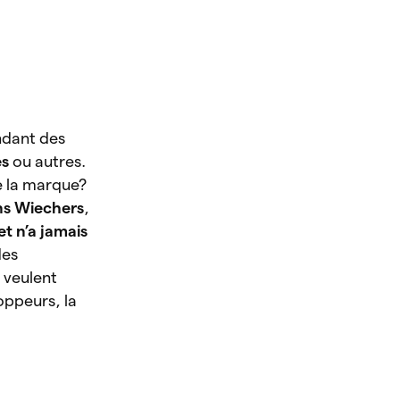
ndant des
es
ou autres.
e la marque?
ns Wiechers
,
et n’a jamais
des
 veulent
oppeurs, la