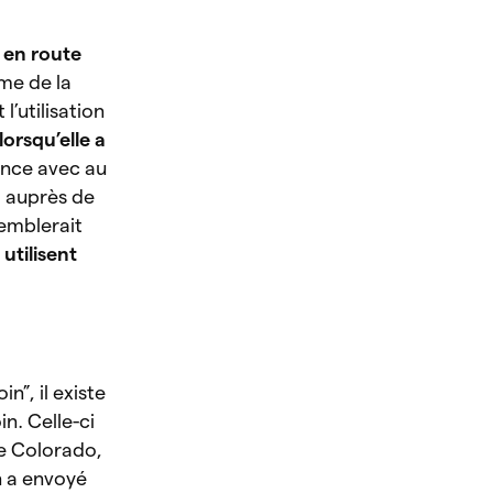
e en route
me de la
’utilisation
orsqu’elle a
ence avec au
” auprès de
semblerait
utilisent
n”, il existe
n. Celle-ci
le Colorado,
n a envoyé