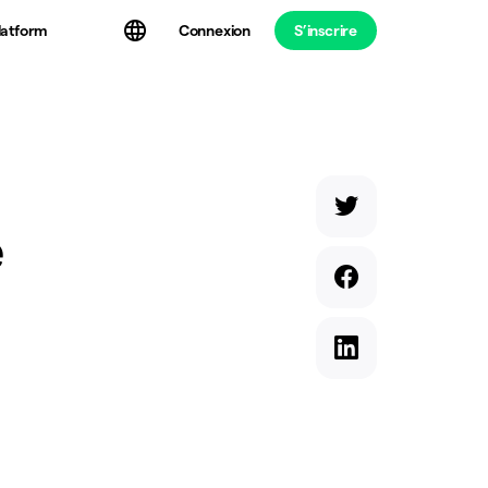
latform
Connexion
S’inscrire
e