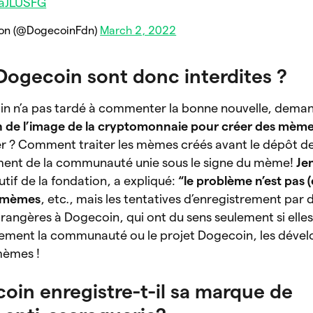
faJLUSFG
on (@DogecoinFdn)
March 2, 2022
ogecoin sont donc interdites ?
n n’a pas tardé à commenter la bonne nouvelle, dema
ion de l’image de la cryptomonnaie pour créer des mèm
ter ? Comment traiter les mèmes créés avant le dépôt d
ment de la communauté unie sous le signe du mème!
Je
if de la fondation, a expliqué:
“le problème n’est pas (
es mèmes
, etc., mais les tentatives d’enregistrement par 
angères à Dogecoin, qui ont du sens seulement si elles
tement la communauté ou le projet Dogecoin, les dével
 mèmes !
oin enregistre-t-il sa marque de