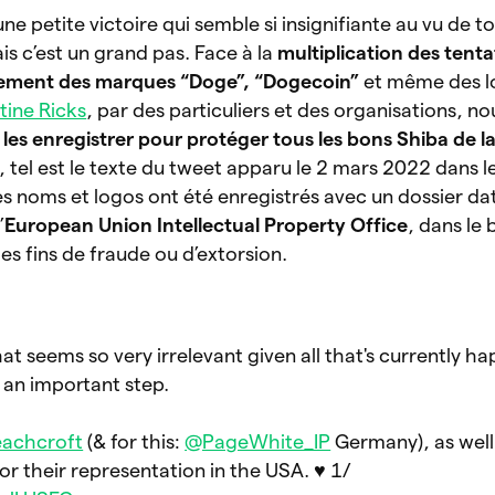
ne petite victoire qui semble si insignifiante au vu de to
s c’est un grand pas. Face à la
multiplication des tenta
trement des marques “Doge”, “Dogecoin”
et même des l
tine Ricks
, par des particuliers et des organisations, no
e
les enregistrer pour protéger tous les bons Shiba de l
 tel est le texte du tweet apparu le 2 mars 2022 dans le
s noms et logos ont été enregistrés avec un dossier da
’
European Union Intellectual Property Office
, dans le 
 des fins de fraude ou d’extorsion.
 that seems so very irrelevant given all that's currently h
's an important step.
achcroft
(& for this:
@PageWhite_IP
Germany), as well
or their representation in the USA. ♥️ 1/