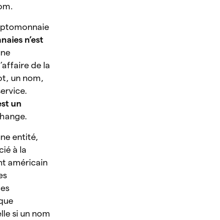
nom.
cryptomonnaie
naies n’est
une
affaire de la
ot, un nom,
ervice.
est un
échange.
ne entité,
ié à la
nt américain
es
ces
rque
elle si un nom