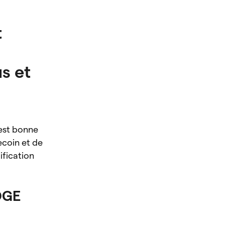
t
us et
 est bonne
ecoin et de
ification
OGE