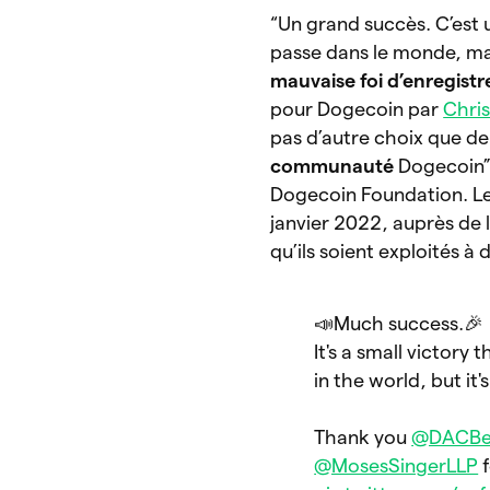
“Un grand succès. C’est u
passe dans le monde, mai
mauvaise foi d’enregis
pour Dogecoin par
Chris
pas d’autre choix que d
communauté
Dogecoin”,
Dogecoin Foundation. Le
janvier 2022, auprès de l
qu’ils soient exploités à
📣Much success.🎉
It's a small victory
in the world, but it
Thank you
@DACBe
@MosesSingerLLP
f