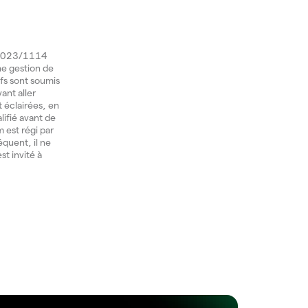
) 2023/1114
une gestion de
ifs sont soumis
ant aller
t éclairées, en
lifié avant de
 est régi par
équent, il ne
st invité à