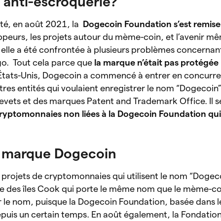
anti-escroquerie?
ité, en août 2021, la
Dogecoin Foundation
s’est remis
ppeurs, les projets autour du mème-coin, et l’avenir mê
elle a été confrontée à plusieurs problèmes concernant l
go. Tout cela parce que
la marque n’était pas protégée l
 États-Unis, Dogecoin a commencé à entrer en concurr
res entités qui voulaient enregistrer le nom “Dogecoin
revets et des marques Patent and Trademark Office. Il 
ryptomonnaies non liées à la Dogecoin Foundation qui 
la marque Dogecoin
 projets de cryptomonnaies qui utilisent le nom “Dogecoi
e des îles Cook qui porte le même nom que le mème-coi
ur le nom, puisque la Dogecoin Foundation, basée dans 
puis un certain temps. En août également, la Fondatio