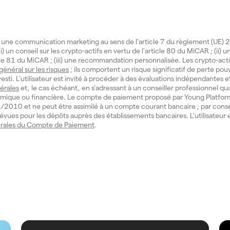
 une communication marketing au sens de l'article 7 du règlement (UE
i) un conseil sur les crypto-actifs en vertu de l'article 80 du MiCAR ; (ii) 
icle 81 du MiCAR ; (iii) une recommandation personnalisée. Les crypto-act
 général sur les risques
; ils comportent un risque significatif de perte pouv
investi. L'utilisateur est invité à procéder à des évaluations indépendantes e
érales
et, le cas échéant, en s'adressant à un conseiller professionnel qua
mique ou financière. Le compte de paiement proposé par Young Platform
° 11/2010 et ne peut être assimilé à un compte courant bancaire ; par cons
évues pour les dépôts auprès des établissements bancaires. L'utilisateur e
rales du Compte de Paiement
.