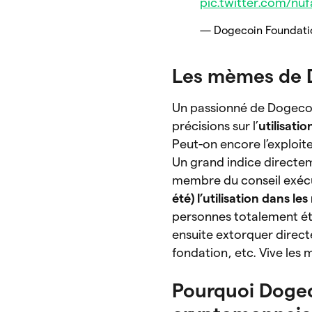
pic.twitter.com/nu
— Dogecoin Foundati
Les mèmes de D
Un passionné de Dogecoi
précisions sur l’
utilisat
Peut-on encore l’exploi
Un grand indice directe
membre du conseil exécut
été) l’utilisation dans l
personnes totalement étr
ensuite extorquer direc
fondation, etc. Vive les
Pourquoi Dogec