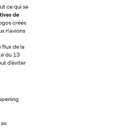
ut ce qui se
tives de
ogos créés
us n’avions
a
 flux de la
té du 13
but d’éviter
appening
 as