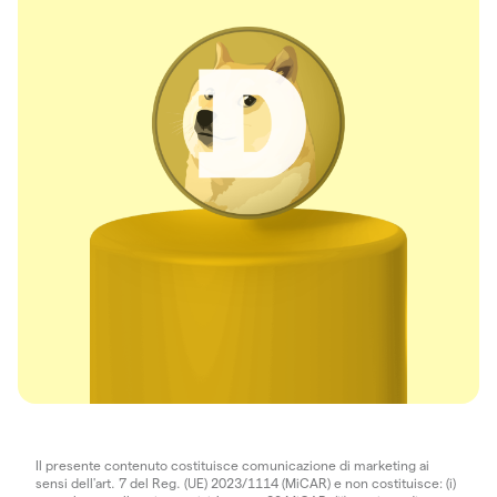
Il presente contenuto costituisce comunicazione di marketing ai
sensi dell'art. 7 del Reg. (UE) 2023/1114 (MiCAR) e non costituisce: (i)