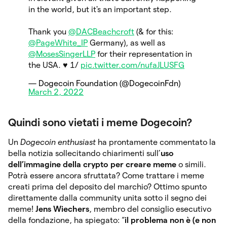
in the world, but it's an important step.
Thank you
@DACBeachcroft
(& for this:
@PageWhite_IP
Germany), as well as
@MosesSingerLLP
for their representation in
the USA. ♥️ 1/
pic.twitter.com/nufaJLUSFG
— Dogecoin Foundation (@DogecoinFdn)
March 2, 2022
Quindi sono vietati i meme Dogecoin?
Un
Dogecoin enthusiast
ha prontamente commentato la
bella notizia sollecitando chiarimenti sull’
uso
dell’immagine della crypto per creare meme
o simili.
Potrà essere ancora sfruttata? Come trattare i meme
creati prima del deposito del marchio? Ottimo spunto
direttamente dalla community unita sotto il segno dei
meme!
Jens Wiechers
, membro del consiglio esecutivo
della fondazione, ha spiegato: “
il problema non è (e non