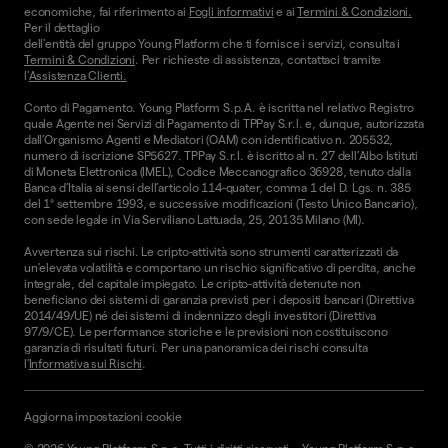
economiche, fai riferimento ai
Fogli informativi
e ai
Termini & Condizioni.
Per il dettaglio
dell'entità del gruppo Young Platform che ti fornisce i servizi, consulta i
Termini & Condizioni
. Per richieste di assistenza, contattaci tramite
l'
Assistenza Clienti.
Conto di Pagamento. Young Platform S.p.A. è iscritta nel relativo Registro
quale Agente nei Servizi di Pagamento di TPPay S.r.l. e, dunque, autorizzata
dall’Organismo Agenti e Mediatori (OAM) con identificativo n. 205532,
numero di iscrizione SP5627. TPPay S.r.l. è iscritto al n. 27 dell’Albo Istituti
di Moneta Elettronica (IMEL), Codice Meccanografico 36928, tenuto dalla
Banca d’Italia ai sensi dell’articolo 114-quater, comma 1 del D. Lgs. n. 385
del 1° settembre 1993, e successive modificazioni (Testo Unico Bancario),
con sede legale in Via Serviliano Lattuada, 25, 20135 Milano (MI).
Avvertenza sui rischi. Le cripto-attività sono strumenti caratterizzati da
un'elevata volatilità e comportano un rischio significativo di perdita, anche
integrale, del capitale impiegato. Le cripto-attività detenute non
beneficiano dei sistemi di garanzia previsti per i depositi bancari (Direttiva
2014/49/UE) né dei sistemi di indennizzo degli investitori (Direttiva
97/9/CE). Le performance storiche e le previsioni non costituiscono
garanzia di risultati futuri. Per una panoramica dei rischi consulta
l'
Informativa sui Rischi
.
Aggiorna impostazioni cookie