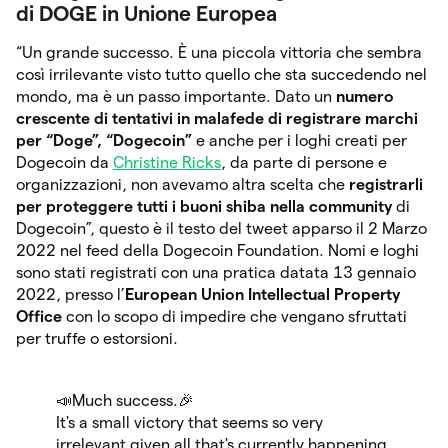
di DOGE in Unione Europea
“Un grande successo. È una piccola vittoria che sembra
così irrilevante visto tutto quello che sta succedendo nel
mondo, ma è un passo importante. Dato un
numero
crescente di tentativi in malafede di registrare marchi
per “Doge”, “Dogecoin”
e anche per i loghi creati per
Dogecoin da
Christine Ricks
, da parte di persone e
organizzazioni, non avevamo altra scelta che
registrarli
per proteggere tutti i buoni shiba nella community
di
Dogecoin”, questo è il testo del tweet apparso il 2 Marzo
2022 nel feed della Dogecoin Foundation. Nomi e loghi
sono stati registrati con una pratica datata 13 gennaio
2022, presso l’
European Union Intellectual Property
Office
con lo scopo di impedire che vengano sfruttati
per truffe o estorsioni.
📣Much success.🎉
It's a small victory that seems so very
irrelevant given all that's currently happening