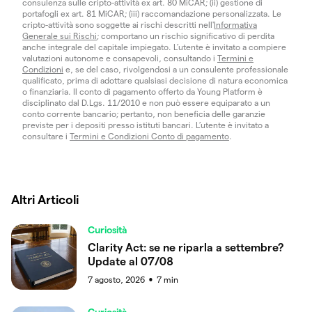
consulenza sulle cripto-attività ex art. 80 MiCAR; (ii) gestione di
portafogli ex art. 81 MiCAR; (iii) raccomandazione personalizzata. Le
cripto-attività sono soggette ai rischi descritti nell'
Informativa
Generale sui Rischi
; comportano un rischio significativo di perdita
anche integrale del capitale impiegato. L’utente è invitato a compiere
valutazioni autonome e consapevoli, consultando i
Termini e
Condizioni
e, se del caso, rivolgendosi a un consulente professionale
qualificato, prima di adottare qualsiasi decisione di natura economica
o finanziaria. Il conto di pagamento offerto da Young Platform è
disciplinato dal D.Lgs. 11/2010 e non può essere equiparato a un
conto corrente bancario; pertanto, non beneficia delle garanzie
previste per i depositi presso istituti bancari. L’utente è invitato a
consultare i
Termini e Condizioni Conto di pagamento
.
Altri Articoli
Curiosità
Clarity Act: se ne riparla a settembre?
Update al 07/08
7 agosto, 2026
7
min
●
Curiosità