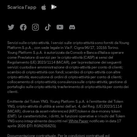
Scarica l'app
Servizi sulle cripto-attività. I servizi sulle cripto-attività sono forniti da Young
Platform S.p.A., con sede legale in Via F. Cigna 96/17, 10155 Torino.
Young Platform S.p.A. è autorizzata da Consob e Banca d'Italia a operare
come Prestatore di servizi per le cripto-attività (CASP) ai sensi del
Regolamento (UE) 2023/1114 (MiCAR), per la prestazione dei seguenti
servizi: custodia e amministrazione di cripto-attività per conto di clienti;
scambio di cripto-attività con fondi; scambio di cripto-attività con altre
cripto-attività; esecuzione di ordini di cripto-attività per conto di clienti;
collocamento di cripto-attività; consulenza sulle cripto-attività; gestione di
portafoglio sulle cripto-attività; trasferimento di cripto-attività per conto dei
clienti.
Emittente del Token YNG. Young Platform S.p.A. è l'emittente del Token
YNG, cripto-attività di utilità ai sensi dell'art. 4, del Reg. (UE) 2023/1114
(MiCAR), diversa da asset-referenced (ART) token e da e-money token
(EMT). Le caratteristiche, i diritti, le funzioni operative e i rischi del Token
YNG sono integralmente descritti nel
White Paper
notificato in data 17
aprile 2026 (DTI: RGN2XS8ZG).
Documentazione contrattuale. Per le condizioni contrattuali ed