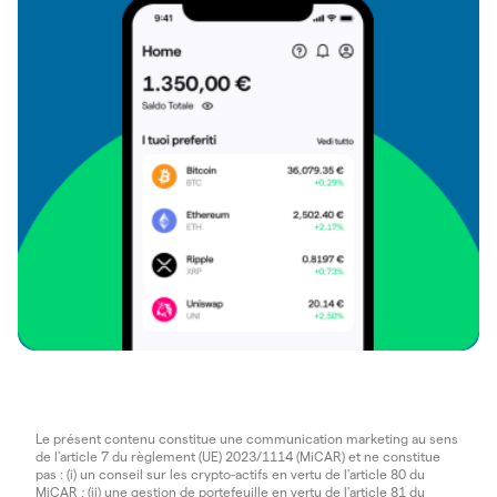
Le présent contenu constitue une communication marketing au sens
de l'article 7 du règlement (UE) 2023/1114 (MiCAR) et ne constitue
pas : (i) un conseil sur les crypto-actifs en vertu de l'article 80 du
MiCAR ; (ii) une gestion de portefeuille en vertu de l'article 81 du