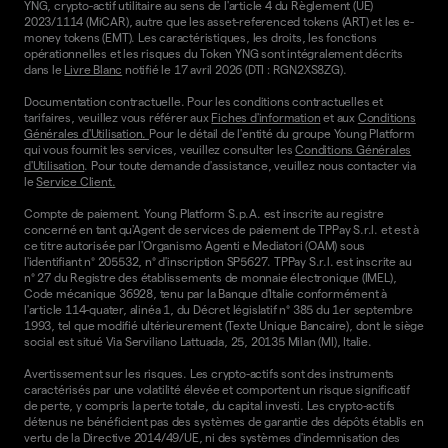
YNG, crypto-actif utilitaire au sens de l'article 4 du Règlement (UE)
2023/1114 (MiCAR), autre que les asset-referenced tokens (ART) et les e-
money tokens (EMT). Les caractéristiques, les droits, les fonctions
opérationnelles et les risques du Token YNG sont intégralement décrits
dans le
Livre Blanc
notifié le 17 avril 2026 (DTI : RGN2XS8ZG).
Documentation contractuelle. Pour les conditions contractuelles et
tarifaires, veuillez vous référer aux
Fiches d'information
et aux
Conditions
Générales d'Utilisation.
Pour le détail de l'entité du groupe Young Platform
qui vous fournit les services, veuillez consulter les
Conditions Générales
d'Utilisation
. Pour toute demande d'assistance, veuillez nous contacter via
le
Service Client.
Compte de paiement. Young Platform S.p.A. est inscrite au registre
concerné en tant qu'Agent de services de paiement de TPPay S.r.l. et est à
ce titre autorisée par l'Organismo Agenti e Mediatori (OAM) sous
l'identifiant n° 205532, n° d'inscription SP5627. TPPay S.r.l. est inscrite au
n° 27 du Registre des établissements de monnaie électronique (IMEL),
Code mécanique 36928, tenu par la Banque d'Italie conformément à
l'article 114-quater, alinéa 1, du Décret législatif n° 385 du 1er septembre
1993, tel que modifié ultérieurement (Texte Unique Bancaire), dont le siège
social est situé Via Serviliano Lattuada, 25, 20135 Milan (MI), Italie.
Avertissement sur les risques. Les crypto-actifs sont des instruments
caractérisés par une volatilité élevée et comportent un risque significatif
de perte, y compris la perte totale, du capital investi. Les crypto-actifs
détenus ne bénéficient pas des systèmes de garantie des dépôts établis en
vertu de la Directive 2014/49/UE, ni des systèmes d'indemnisation des