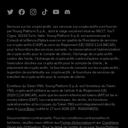
Services sur les crypto-actifs. Les services sur crypto-actifs sont fournis
par Young Platform S.p.A., dont le siège social est situé au 96/17, Via F.
Cigna, 10155 Turin, Italie. Young Platform S.p.A. est autorisée par la
Consob et la Banca d'Italia à exercer en qualité de Prestataire de services
sur crypto-actifs (CASP) au sens du Règlement (UE) 2023/1114 (MiCAR),
pour la fourniture des services suivants : la conservation et l'administration
de crypto-actifs pour le compte de clients ; l'échange de crypto-actifs
contre des fonds ; l'échange de crypto-actifs contre d'autres crypto-actifs ;
l'exécution d'ordres sur crypto-actifs pour le compte de clients ; le
placement de crypto-actifs ; la fourniture de conseils sur les crypto-actifs ;
la gestion de portefeuille sur crypto-actifs ; la fourniture de services de
transfert de crypto-actifs pour le compte de clients.
Émetteur du Token YNG. Young Platform S.p.A. est l'émetteur du Token
YNG, crypto-actif utilitaire au sens de l'article 4 du Règlement (UE)
2023/1114 (MiCAR), autre que les asset-referenced tokens (ART) et les e-
money tokens (EMT). Les caractéristiques, les droits, les fonctions
opérationnelles et les risques du Token YNG sont intégralement décrits
dans le
Livre Blanc
notifié le 17 avril 2026 (DTI : RGN2XS8ZG).
Documentation contractuelle. Pour les conditions contractuelles et
tarifaires, veuillez vous référer aux
Fiches d'information
et aux
Conditions
Générales d'Utilisation.
Pour le détail de l'entité du groupe Young Platform