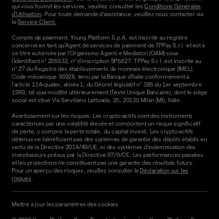
qui vous fournit les services, veuillez consulter les
Conditions Générales
d'Utilisation
. Pour toute demande d'assistance, veuillez nous contacter via
le
Service Client.
Compte de paiement. Young Platform S.p.A. est inscrite au registre
concerné en tant qu'Agent de services de paiement de TPPay S.r.l. et est à
ce titre autorisée par l'Organismo Agenti e Mediatori (OAM) sous
l'identifiant n° 205532, n° d'inscription SP5627. TPPay S.r.l. est inscrite au
n° 27 du Registre des établissements de monnaie électronique (IMEL),
Code mécanique 36928, tenu par la Banque d'Italie conformément à
l'article 114-quater, alinéa 1, du Décret législatif n° 385 du 1er septembre
1993, tel que modifié ultérieurement (Texte Unique Bancaire), dont le siège
social est situé Via Serviliano Lattuada, 25, 20135 Milan (MI), Italie.
Avertissement sur les risques. Les crypto-actifs sont des instruments
caractérisés par une volatilité élevée et comportent un risque significatif
de perte, y compris la perte totale, du capital investi. Les crypto-actifs
détenus ne bénéficient pas des systèmes de garantie des dépôts établis en
vertu de la Directive 2014/49/UE, ni des systèmes d'indemnisation des
investisseurs prévus par la Directive 97/9/CE. Les performances passées
et les projections ne constituent pas une garantie des résultats futurs.
Pour un aperçu des risques, veuillez consulter la
Déclaration sur les
risques
.
Mettre à jour les paramètres des cookies