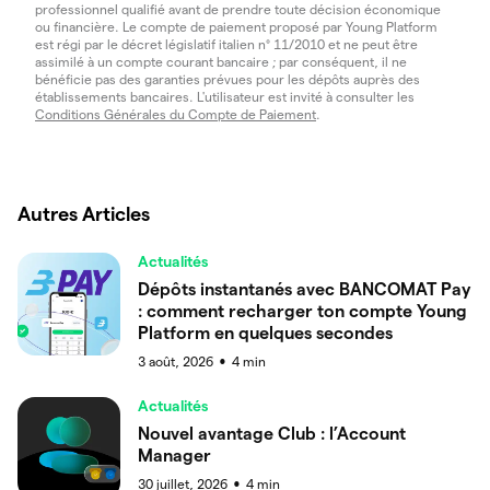
professionnel qualifié avant de prendre toute décision économique
ou financière. Le compte de paiement proposé par Young Platform
est régi par le décret législatif italien n° 11/2010 et ne peut être
assimilé à un compte courant bancaire ; par conséquent, il ne
bénéficie pas des garanties prévues pour les dépôts auprès des
établissements bancaires. L'utilisateur est invité à consulter les
Conditions Générales du Compte de Paiement
.
Autres Articles
Actualités
Dépôts instantanés avec BANCOMAT Pay
: comment recharger ton compte Young
Platform en quelques secondes
3 août, 2026
4
min
●
Actualités
Nouvel avantage Club : l’Account
Manager
30 juillet, 2026
4
min
●