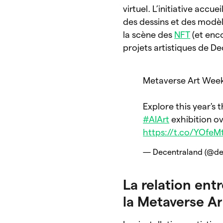
virtuel. L’initiative acc
des dessins et des modèl
la scène des
NFT
(et enco
projets artistiques de De
Metaverse Art Week
Explore this year's
#AIArt
exhibition ov
https://t.co/YOfe
— Decentraland (@de
La relation ent
la Metaverse A