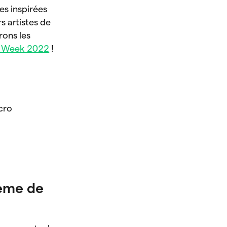
es inspirées
s artistes de
rons les
t Week 2022
!
cro

hème de