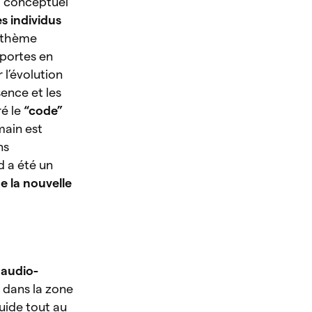
rt conceptuel
es individus
e thème
 portes en
 l’évolution
ence et les
ré le
“code”
main est
ns
d a été un
e la nouvelle
 audio-
r dans la zone
guide tout au