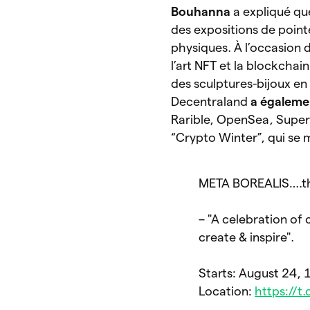
Bouhanna
a expliqué qu
des expositions de point
physiques. À l’occasion 
l’art NFT et la blockcha
des sculptures-bijoux e
Decentraland
a égalemen
Rarible, OpenSea, SuperR
“Crypto Winter”, qui se 
META BOREALIS….th
– "A celebration of
create & inspire".
Starts: August 24,
Location:
https://t