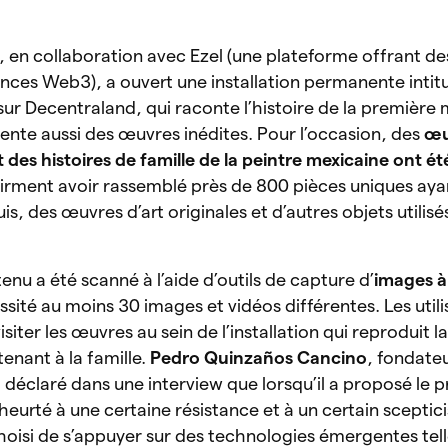
, en collaboration avec Ezel (une plateforme offrant de
ences Web3), a ouvert une installation permanente intit
sur Decentraland, qui raconte l’histoire de la première 
résente aussi des œuvres inédites. Pour l’occasion, des
œu
t des histoires de famille de la peintre mexicaine ont é
ffirment avoir rassemblé près de 800 pièces uniques ay
uis, des œuvres d’art originales et d’autres objets utilisé
u a été scanné à l’aide d’outils de capture d’
images à
essité au moins 30 images et vidéos différentes. Les util
iter les œuvres au sein de l’installation qui reproduit l
nant à la famille.
Pedro Quinzaños Cancino
, fondateu
a déclaré dans une interview que lorsqu’il a proposé le p
st heurté à une certaine résistance et à un certain sceptic
choisi de s’appuyer sur des technologies émergentes tell