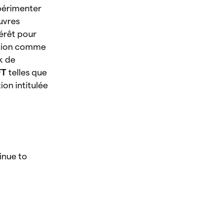
xpérimenter
uvres
térêt pour
sition comme
k de
NFT
telles que
on intitulée
inue to