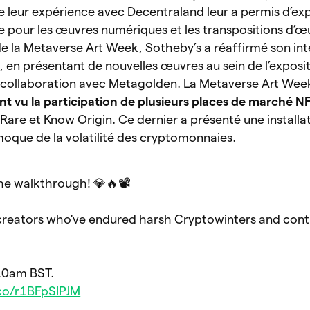
e leur expérience avec Decentraland leur a permis d’e
e pour les œuvres numériques et les transpositions d’œ
de la Metaverse Art Week, Sotheby’s a réaffirmé son in
in, en présentant de nouvelles œuvres au sein de l’expo
n collaboration avec Metagolden. La Metaverse Art Wee
t vu la participation de plusieurs places de marché 
are et Know Origin. Ce dernier a présenté une installati
moque de la volatilité des cryptomonnaies.
e walkthrough! 💎🔥📽️
 creators who've endured harsh Cryptowinters and cont
 10am BST.
.co/r1BFpSIPJM