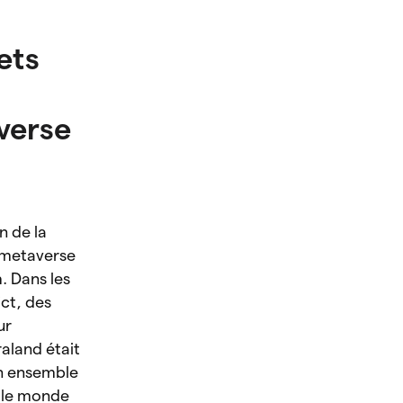
ets
averse
on de la
 metaverse
n
. Dans les
ict, des
ur
aland était
un ensemble
t le monde