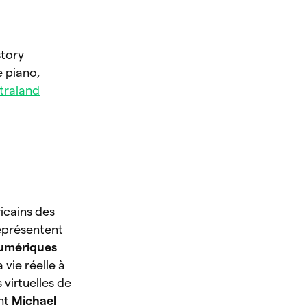
story
e piano,
traland
icains des
eprésentent
numériques
 vie réelle à
 virtuelles de
ent
Michael