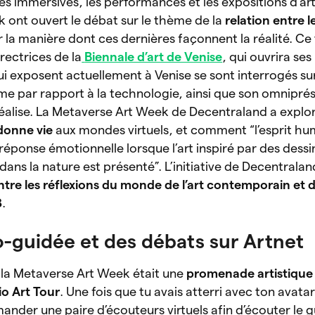
ques immersives, les performances et les expositions d’a
 ont ouvert le débat sur le thème de la
relation entre l
r la manière dont ces dernières façonnent la réalité. C
irectrices de la
Biennale d’art de Venise
, qui ouvrira ses
qui exposent actuellement à Venise se sont interrogés sur
mme par rapport à la technologie, ainsi que son omniprés
réalise. La Metaverse Art Week de Decentraland a explo
donne vie
aux
mondes virtuels, et comment “l’esprit hu
réponse émotionnelle lorsque l’art inspiré par des dessi
ns la nature est présenté”. L’initiative de Decentralan
tre les réflexions du monde de l’art contemporain et d
3
.
o-guidée et des débats sur Artnet
 la Metaverse Art Week était une
promenade artistique
o Art Tour
. Une fois que tu avais atterri avec ton avata
ander une paire d’écouteurs virtuels afin d’écouter le 