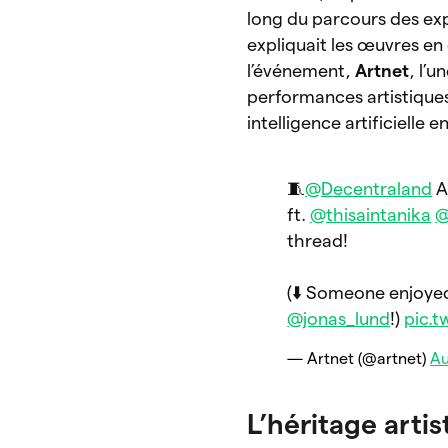
long du parcours des ex
expliquait les œuvres en 
l’événement,
Artnet
, l’
performances artistiques
intelligence artificielle
🧵
@Decentraland
A
ft.
@thisaintanika
@
thread!
(⬇️ Someone enjoyed
@jonas_lund
!)
pic.
— Artnet (@artnet)
Au
L’héritage arti