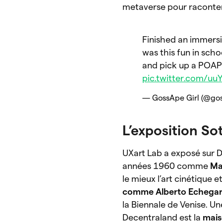
metaverse pour raconter 
Finished an immersiv
was this fun in sch
and pick up a POAP 
pic.twitter.com/uu
— GossApe Girl (@gos
L’exposition So
UXart Lab a exposé sur D
années 1960 comme
Ma
le mieux l’art cinétique e
comme Alberto Echega
la Biennale de Venise. Un
Decentraland est la
mais