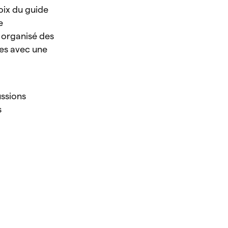
oix du guide
e
a organisé des
res avec une
ussions
s