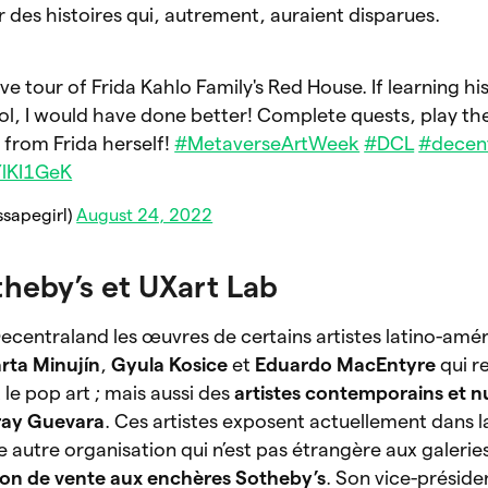
des histoires qui, autrement, auraient disparues.
e tour of Frida Kahlo Family's Red House. If learning hi
ool, I would have done better! Complete quests, play th
from Frida herself!
#MetaverseArtWeek
#DCL
#decen
YlKI1GeK
sapegirl)
August 24, 2022
theby’s et UXart Lab
ecentraland les œuvres de certains artistes latino-amér
rta Minujín
,
Gyula Kosice
et
Eduardo MacEntyre
qui r
t le pop art ; mais aussi des
artistes contemporains et 
ray Guevara
. Ces artistes exposent actuellement dans la
e autre organisation qui n’est pas étrangère aux galeries
on de vente aux enchères Sotheby’s
. Son vice-présid