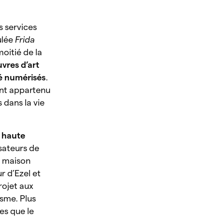
s services
ulée
Frida
moitié de la
vres d’art
té numérisés
.
ant appartenu
s dans la vie
 haute
isateurs de
a maison
r d’Ezel et
rojet aux
isme. Plus
es que le