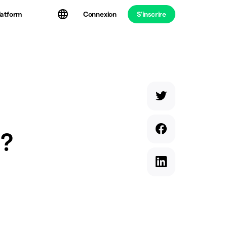
latform
Connexion
S’inscrire
 ?