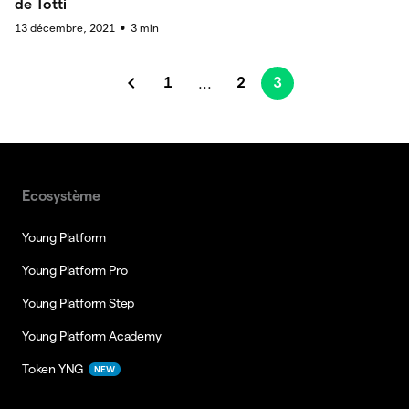
de Totti
13 décembre, 2021
3
min
●
1
2
3
...
Ecosystème
Young Platform
Young Platform Pro
Young Platform Step
Young Platform Academy
Token YNG
NEW