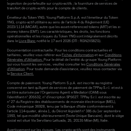
la gestion de portefeuille sur crypto-actifs ; la fourniture de services de
transfert de crypto-actifs pour le compte de clients.
Émetteur du Token YNG. Young Platform S.p.A. est l'émetteur du Token
YNG, crypto-actif utilitaire au sens de l'article 4 du Règlement (UE)
2023/1114 (MiCAR), autre que les asset-referenced tokens (ART) et les e-
money tokens (EMT). Les caractéristiques, les droits, les fonctions
opérationnelles et les risques du Token YNG sont intégralement décrits
dans le
Livre Blanc
notifié le 17 avril 2026 (DTI : RGN2XS8ZG).
Documentation contractuelle. Pour les conditions contractuelles et
tarifaires, veuillez vous référer aux
Fiches d'information
et aux
Conditions
Générales d'Utilisation.
Pour le détail de l'entité du groupe Young Platform
qui vous fournit les services, veuillez consulter les
Conditions Générales
d'Utilisation
. Pour toute demande d'assistance, veuillez nous contacter via
le
Service Client.
Compte de paiement. Young Platform S.p.A. est inscrite au registre
concerné en tant qu'Agent de services de paiement de TPPay S.r.l. et est à
ce titre autorisée par l'Organismo Agenti e Mediatori (OAM) sous
l'identifiant n° 205532, n° d'inscription SP5627. TPPay S.r.l. est inscrite au
n° 27 du Registre des établissements de monnaie électronique (IMEL),
Code mécanique 36928, tenu par la Banque d'Italie conformément à
l'article 114-quater, alinéa 1, du Décret législatif n° 385 du 1er septembre
1993, tel que modifié ultérieurement (Texte Unique Bancaire), dont le siège
social est situé Via Serviliano Lattuada, 25, 20135 Milan (MI), Italie.
Avertissement sur les risques. Les crypto-actifs sont des instruments