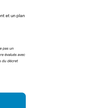
t et un plan
te pas un
tre évalués avec
ns du décret