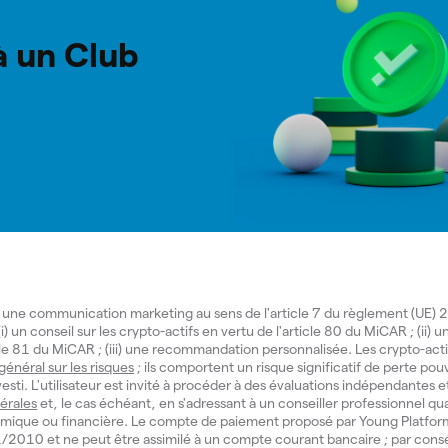
 à un Club
 une communication marketing au sens de l'article 7 du règlement (UE
i) un conseil sur les crypto-actifs en vertu de l'article 80 du MiCAR ; (ii) 
icle 81 du MiCAR ; (iii) une recommandation personnalisée. Les crypto-act
 général sur les risques
; ils comportent un risque significatif de perte pouv
investi. L'utilisateur est invité à procéder à des évaluations indépendantes e
érales
et, le cas échéant, en s'adressant à un conseiller professionnel qua
mique ou financière. Le compte de paiement proposé par Young Platform
° 11/2010 et ne peut être assimilé à un compte courant bancaire ; par cons