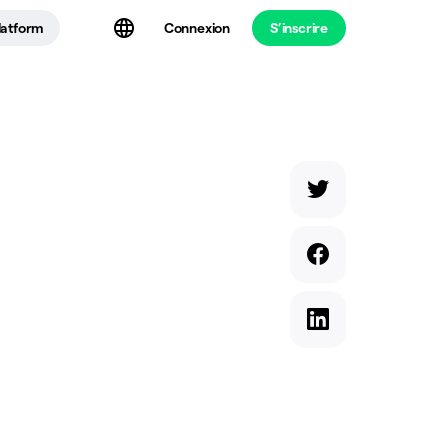
latform
Connexion
S’inscrire