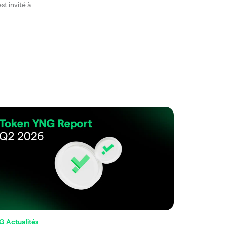
st invité à
G Actualités