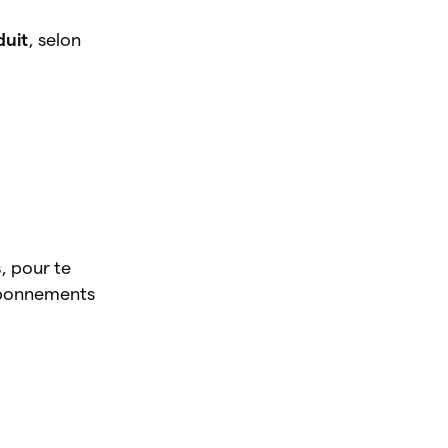
duit
, selon
s
, pour te
 abonnements