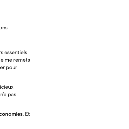
ions
s essentiels
, je me remets
ser pour
licieux
n’a pas
économies
. Et