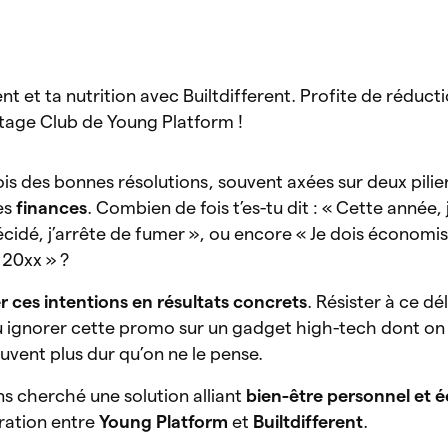
t et ta nutrition avec Builtdifferent. Profite de réduct
ntage Club de Young Platform !
ois des bonnes résolutions, souvent axées sur deux pilier
es
finances
. Combien de fois t’es-tu dit : « Cette année
décidé, j’arrête de fumer », ou encore « Je dois économi
 20xx » ?
 ces intentions en résultats concrets
. Résister à ce dé
ou ignorer cette promo sur un gadget high-tech dont on 
uvent plus dur qu’on ne le pense.
s cherché une solution alliant
bien-être personnel et 
ration entre
Young Platform
et
Builtdifferent
.