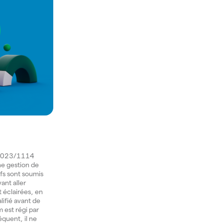
) 2023/1114
une gestion de
ifs sont soumis
ant aller
t éclairées, en
lifié avant de
 est régi par
équent, il ne