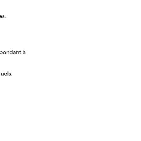
es.
espondant à
nuels.