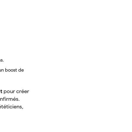
.
s.
un boost de
t
pour créer
nfirmés.
ététiciens,