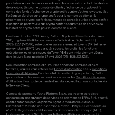
pour la fourniture des services suivants : la conservation et l'administration
de crypto-actifs pour le compte de clients ; l'échange de crypto-actifs
contre des fonds ; l'échange de crypto-actifs contre d'autres crypto-actifs ;
l'exécution d'ordres sur crypto-actifs pour le compte de clients ; le
placement de crypto-actifs ; la fourniture de conseils sur les crypto-actifs ;
la gestion de portefeuille sur crypto-actifs ; la fourniture de services de
transfert de crypto-actifs pour le compte de clients.
Émetteur du Token YNG. Young Platform S.p.A. est l'émetteur du Token
YNG, crypto-actif utilitaire au sens de l'article 4 du Règlement (UE)
2023/1114 (MiCAR), autre que les asset-referenced tokens (ART) et les e-
money tokens (EMT). Les caractéristiques, les droits, les fonctions
opérationnelles et les risques du Token YNG sont intégralement décrits
dans le
Livre Blanc
notifié le 17 avril 2026 (DTI : RGN2XS8ZG).
Documentation contractuelle. Pour les conditions contractuelles et
tarifaires, veuillez vous référer aux
Fiches d'information
et aux
Conditions
Générales d'Utilisation.
Pour le détail de l'entité du groupe Young Platform
qui vous fournit les services, veuillez consulter les
Conditions Générales
d'Utilisation
. Pour toute demande d'assistance, veuillez nous contacter via
le
Service Client.
Compte de paiement. Young Platform S.p.A. est inscrite au registre
concerné en tant qu'Agent de services de paiement de TPPay S.r.l. et est à
ce titre autorisée par l'Organismo Agenti e Mediatori (OAM) sous
l'identifiant n° 205532, n° d'inscription SP5627. TPPay S.r.l. est inscrite au
n° 27 du Registre des établissements de monnaie électronique (IMEL),
Code mécanique 36928, tenu par la Banque d'Italie conformément à