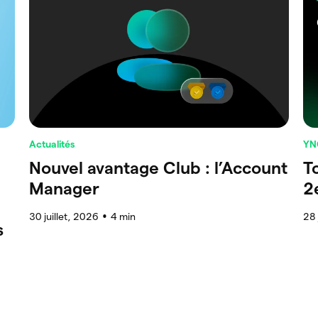
Actualités
YN
Nouvel avantage Club : l’Account
T
Manager
2
30 juillet, 2026
4
min
28 
●
s