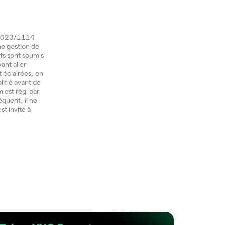
) 2023/1114
une gestion de
ifs sont soumis
ant aller
t éclairées, en
lifié avant de
 est régi par
équent, il ne
st invité à