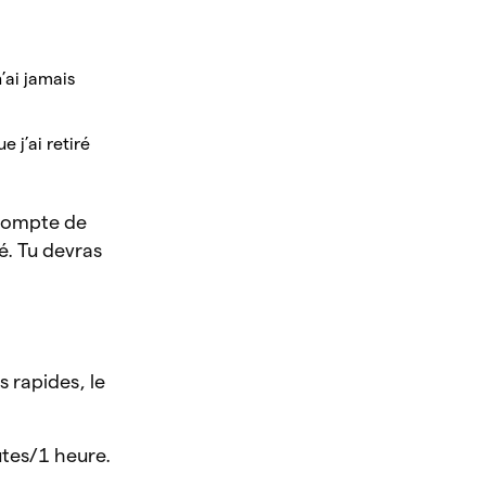
’ai jamais
e j’ai retiré
n compte de
é. Tu devras
 rapides, le
utes/1 heure.