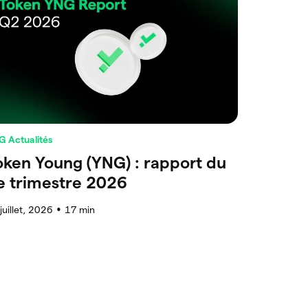
G Actualités
oken Young (YNG) : rapport du
e trimestre 2026
juillet, 2026
17
min
●