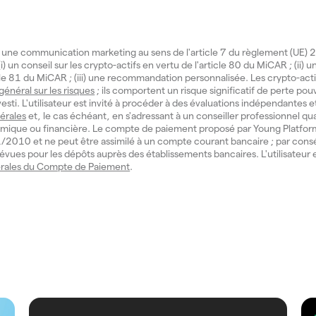
 une communication marketing au sens de l'article 7 du règlement (UE
i) un conseil sur les crypto-actifs en vertu de l'article 80 du MiCAR ; (ii) 
icle 81 du MiCAR ; (iii) une recommandation personnalisée. Les crypto-act
 général sur les risques
; ils comportent un risque significatif de perte pouv
investi. L'utilisateur est invité à procéder à des évaluations indépendantes e
érales
et, le cas échéant, en s'adressant à un conseiller professionnel qua
mique ou financière. Le compte de paiement proposé par Young Platform
° 11/2010 et ne peut être assimilé à un compte courant bancaire ; par cons
évues pour les dépôts auprès des établissements bancaires. L'utilisateur e
rales du Compte de Paiement
.