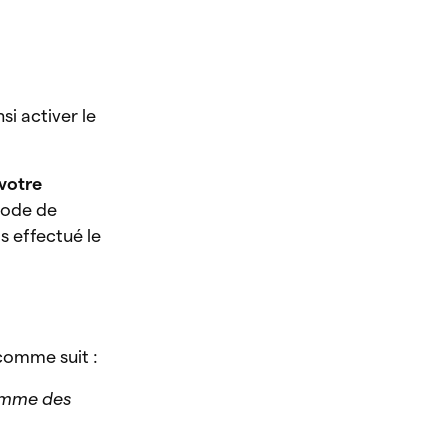
si activer le
votre
code de
s effectué le
 comme suit :
somme des