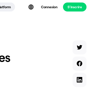
latform
Connexion
S’inscrire
tes