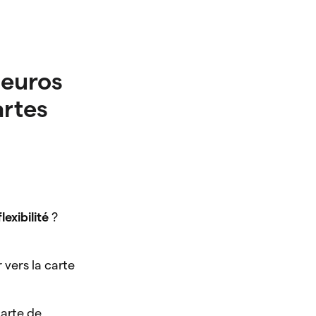
 euros
artes
flexibilité
?
 vers la carte
carte de