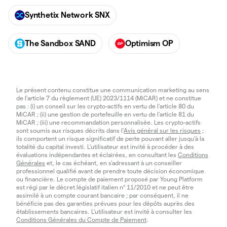
Synthetix Network SNX
The Sandbox SAND
Optimism OP
Le présent contenu constitue une communication marketing au sens
de l'article 7 du règlement (UE) 2023/1114 (MiCAR) et ne constitue
pas : (i) un conseil sur les crypto-actifs en vertu de l'article 80 du
MiCAR ; (ii) une gestion de portefeuille en vertu de l'article 81 du
MiCAR ; (iii) une recommandation personnalisée. Les crypto-actifs
sont soumis aux risques décrits dans l'
Avis général sur les risques
;
ils comportent un risque significatif de perte pouvant aller jusqu'à la
totalité du capital investi. L'utilisateur est invité à procéder à des
évaluations indépendantes et éclairées, en consultant les
Conditions
Générales
et, le cas échéant, en s'adressant à un conseiller
professionnel qualifié avant de prendre toute décision économique
ou financière. Le compte de paiement proposé par Young Platform
est régi par le décret législatif italien n° 11/2010 et ne peut être
assimilé à un compte courant bancaire ; par conséquent, il ne
bénéficie pas des garanties prévues pour les dépôts auprès des
établissements bancaires. L'utilisateur est invité à consulter les
Conditions Générales du Compte de Paiement
.