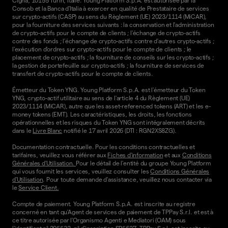
Cigna, 10155 Turin, Italie. Young Platform S.p.A. est autorisée par la
Consob et la Banca d'Italia à exercer en qualité de Prestataire de services
sur crypto-actifs (CASP) au sens du Règlement (UE) 2023/1114 (MiCAR),
pour la fourniture des services suivants : la conservation et l'administration
de crypto-actifs pour le compte de clients ; l'échange de crypto-actifs
contre des fonds ; l'échange de crypto-actifs contre d'autres crypto-actifs ;
l'exécution d'ordres sur crypto-actifs pour le compte de clients ; le
placement de crypto-actifs ; la fourniture de conseils sur les crypto-actifs ;
la gestion de portefeuille sur crypto-actifs ; la fourniture de services de
transfert de crypto-actifs pour le compte de clients.
Émetteur du Token YNG. Young Platform S.p.A. est l'émetteur du Token
YNG, crypto-actif utilitaire au sens de l'article 4 du Règlement (UE)
2023/1114 (MiCAR), autre que les asset-referenced tokens (ART) et les e-
money tokens (EMT). Les caractéristiques, les droits, les fonctions
opérationnelles et les risques du Token YNG sont intégralement décrits
dans le
Livre Blanc
notifié le 17 avril 2026 (DTI : RGN2XS8ZG).
Documentation contractuelle. Pour les conditions contractuelles et
tarifaires, veuillez vous référer aux
Fiches d'information
et aux
Conditions
Générales d'Utilisation.
Pour le détail de l'entité du groupe Young Platform
qui vous fournit les services, veuillez consulter les
Conditions Générales
d'Utilisation
. Pour toute demande d'assistance, veuillez nous contacter via
le
Service Client.
Compte de paiement. Young Platform S.p.A. est inscrite au registre
concerné en tant qu'Agent de services de paiement de TPPay S.r.l. et est à
ce titre autorisée par l'Organismo Agenti e Mediatori (OAM) sous